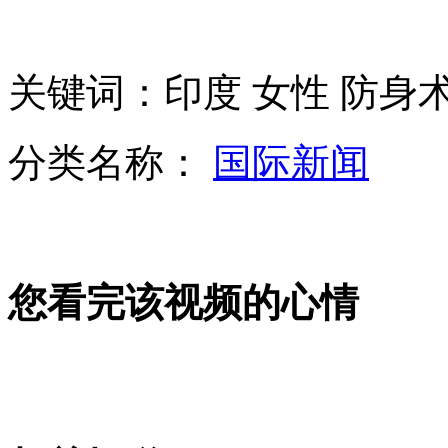
乘客堵车误机 为泄愤谎称有炸弹
关键词：印度 女性 防身
哈萨克网友晒公寓照 天气冷成冰库
分类名称：
国际新闻
实拍:男子聚餐喝多 醉酒路边撒钱
幼儿没带作业本 遭老师轮流鞭打
您看完该视频的心情
山西运城恶犬咬伤多人 警民合力深夜将其击毙
女孩北京地铁殴打老人 痛下狠手拳打脚踢