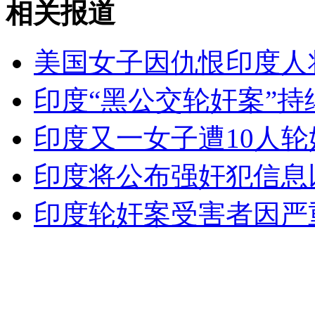
相关报道
无痛分娩是否安全 医生回应
美国女子因仇恨印度人
外交部：反对强权政治霸凌主义
印度“黑公交轮奸案”持
外交部：有关国家言论片面不公正
印度又一女子遭10人轮
印度将公布强奸犯信息
安徽一实载49人客车翻车
印度轮奸案受害者因严
走！跟着总书记去植树