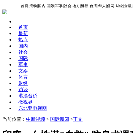
首页
|
滚动
|
国内
|
国际
|
军事
|
社会
|
地方
|
港澳
|
台湾
|
华人
|
侨网
|
财经
|
金融
|
首页
最新
热点
国内
社会
国际
军事
文娱
体育
财经
访谈
港澳台侨
微视界
东北亚电视网
当前位置：
中新视频
>
国际新闻
>
正文