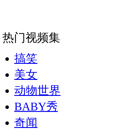
消防员救轻生者
花炮节热闹非凡
减压"枕头大战"
热门视频集
纽约上演“枕头大战”
搞笑
司机酒驾遇交警 急速倒车逃窜
美女
动物世界
BABY秀
奇闻