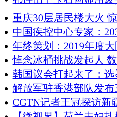
重庆30层居民楼大火
中国疾控中心专家：203
年终策划：2019年度大陆
悼念冰桶挑战发起人 数百
韩国议会打起来了：选举
解放军驻香港部队发布三
CGTN记者王冠探访新疆
【微视界】荷兰夫妇扎根青