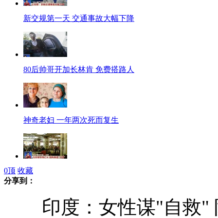
新交规第一天 交通事故大幅下降
80后帅哥开加长林肯 免费搭路人
神奇老妇 一年两次死而复生
0
顶
收藏
北京元旦餐饮预订火 团购券遇冷
分享到：
印度：女性谋"自救" 
哈大高铁开通满月 公路民航遇冷