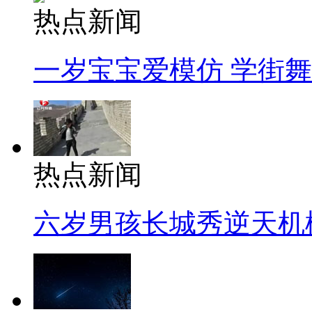
热点新闻
一岁宝宝爱模仿 学街
热点新闻
六岁男孩长城秀逆天机