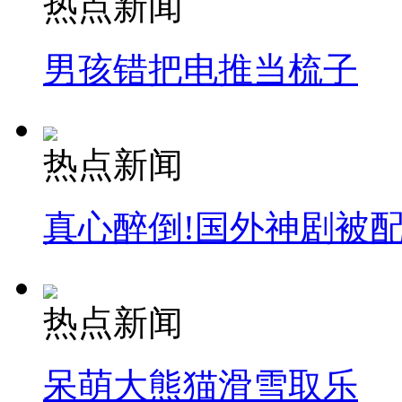
热点新闻
纽约上演“枕头大战”
男孩错把电推当梳子
司机酒驾遇交警 急速倒车逃窜
热点新闻
真心醉倒!国外神剧被
热点新闻
呆萌大熊猫滑雪取乐