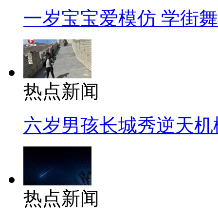
一岁宝宝爱模仿 学街
热点新闻
六岁男孩长城秀逆天机
热点新闻