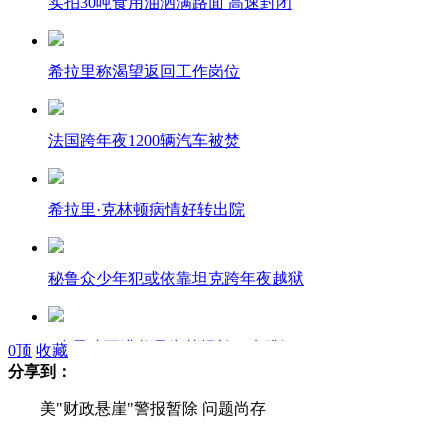
实拍30吨食用油洒满路面 高速封闭
希拉里称渴望返回工作岗位
法国跨年夜1200辆汽车被焚
希拉里·克林顿病情好转出院
秘鲁众少年犯或依靠坦克跨年夜越狱
8岁男孩不满父母为其报补习班跳河
0
顶
收藏
分享到：
美"财政悬崖"警报暂除 问题尚存
小伙为求业绩冒寒光膀子发传单