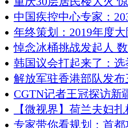
重庆30层居民楼大火
中国疾控中心专家：203
年终策划：2019年度大陆
悼念冰桶挑战发起人 数百
韩国议会打起来了：选举
解放军驻香港部队发布三
CGTN记者王冠探访新疆
【微视界】荷兰夫妇扎根青
专家带你看规划：首都功