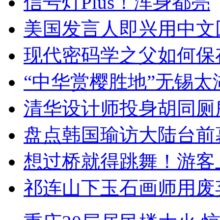
信号灯Plus！浑身都亮
美国发言人即兴用中文
现代密码学之父如何保
“中华赏樱胜地”无锡
清华设计师投身胡同厕
盘点韩国瑜访大陆台前
想过桥就得跳舞！游客
祁连山下玉石画师用废