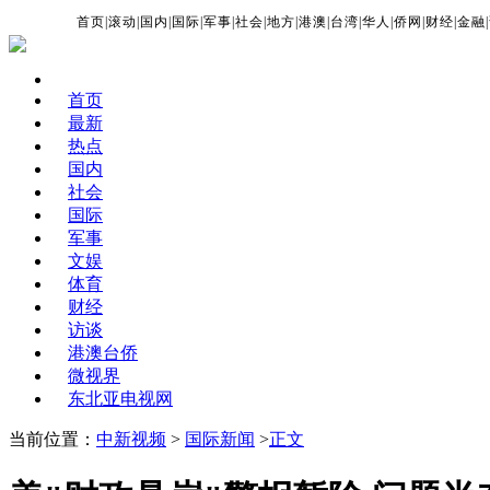
首页
|
滚动
|
国内
|
国际
|
军事
|
社会
|
地方
|
港澳
|
台湾
|
华人
|
侨网
|
财经
|
金融
|
首页
最新
热点
国内
社会
国际
军事
文娱
体育
财经
访谈
港澳台侨
微视界
东北亚电视网
当前位置：
中新视频
>
国际新闻
>
正文