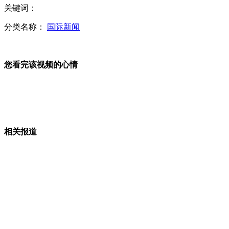
关键词：
分类名称：
国际新闻
<焦点访谈>盘点年度流行语
您看完该视频的心情
杭州萧山民众自发悼念殉职消防员
山西运城恶犬咬伤多人 警民合力深夜将其击毙
相关报道
女孩北京地铁殴打老人 痛下狠手拳打脚踢
无痛分娩是否安全 医生回应