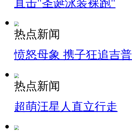
直击"圣诞泳装裸跑"
热点新闻
愤怒母象 携子狂追吉
热点新闻
超萌汪星人直立行走