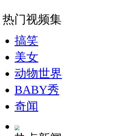
外交部：反对强权政治霸凌主义
热门视频集
外交部：有关国家言论片面不公正
搞笑
美女
安徽一实载49人客车翻车
动物世界
BABY秀
走！跟着总书记去植树
奇闻
消防员救轻生者
花炮节热闹非凡
减压"枕头大战"