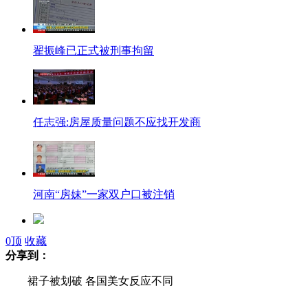
翟振峰已正式被刑事拘留
任志强:房屋质量问题不应找开发商
河南“房妹”一家双户口被注销
0
顶
收藏
济南1公里设10组红绿灯被称"陷阱群"
分享到：
裙子被划破 各国美女反应不同