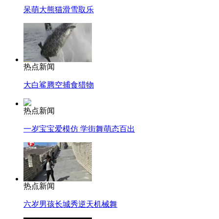
呆萌大熊猫滑雪取乐
热点新闻
大白鲨腾空捕食猎物
热点新闻
一岁宝宝爱模仿 学街舞萌态百出
热点新闻
六岁男孩长城秀逆天机械舞