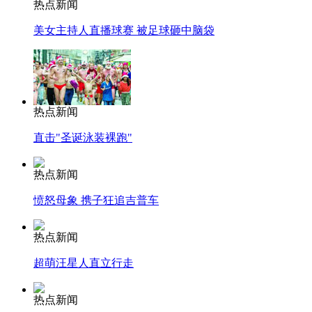
热点新闻
美女主持人直播球赛 被足球砸中脑袋
热点新闻
直击"圣诞泳装裸跑"
热点新闻
愤怒母象 携子狂追吉普车
热点新闻
超萌汪星人直立行走
热点新闻