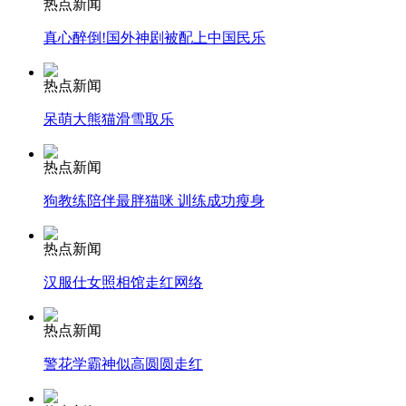
热点新闻
安徽一实载49人客车翻车
真心醉倒!国外神剧被配上中国民乐
热点新闻
走！跟着总书记去植树
呆萌大熊猫滑雪取乐
热点新闻
消防员救轻生者
花炮节热闹非凡
减压"枕头大战"
狗教练陪伴最胖猫咪 训练成功瘦身
热点新闻
纽约上演“枕头大战”
汉服仕女照相馆走红网络
热点新闻
司机酒驾遇交警 急速倒车逃窜
警花学霸神似高圆圆走红