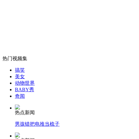
山西运城恶犬咬伤多人 警民合力深夜将其击毙
女孩北京地铁殴打老人 痛下狠手拳打脚踢
热门视频集
无痛分娩是否安全 医生回应
搞笑
美女
动物世界
外交部：反对强权政治霸凌主义
BABY秀
奇闻
外交部：有关国家言论片面不公正
热点新闻
男孩错把电推当梳子