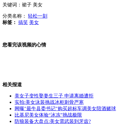
项城警方:严肃处理房妹事件违规民警
关键词：裙子 美女
分类名称：
轻松一刻
标签：
搞笑
美女
兰考官员回应默许袁厉害收养弃婴
您看完该视频的心情
李克强:让改革红利更多落在百姓身上
相关报道
美女子变性娶妻生三子 申请离婚遭拒
长治苯胺泄漏致邯郸一水库受影响
实拍:美女泳装挑战冰柜刺骨严寒
网曝"最牛县委书记"购买超标车调美女陪酒赌球
比基尼美女体验“冰冻”挑战极限
防狼装备大盘点:美女需武装到牙齿?
浊漳河出山西省河流已经被截断