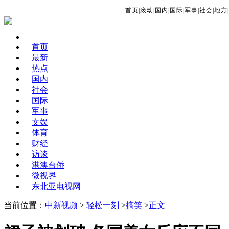
首页
|
滚动
|
国内
|
国际
|
军事
|
社会
|
地方
|
首页
最新
热点
国内
社会
国际
军事
文娱
体育
财经
访谈
港澳台侨
微视界
东北亚电视网
当前位置：
中新视频
>
轻松一刻
>
搞笑
>
正文