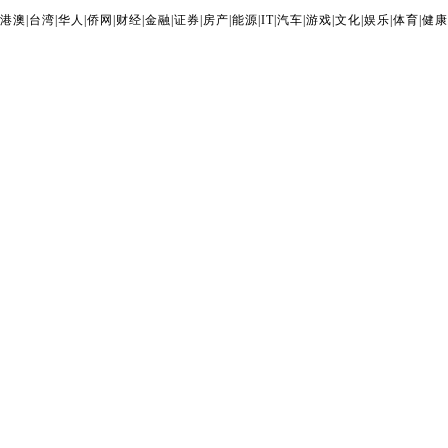
港澳
|
台湾
|
华人
|
侨网
|
财经
|
金融
|
证券
|
房产
|
能源
|
IT
|
汽车
|
游戏
|
文化
|
娱乐
|
体育
|
健康