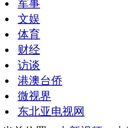
军事
文娱
体育
财经
访谈
港澳台侨
微视界
东北亚电视网