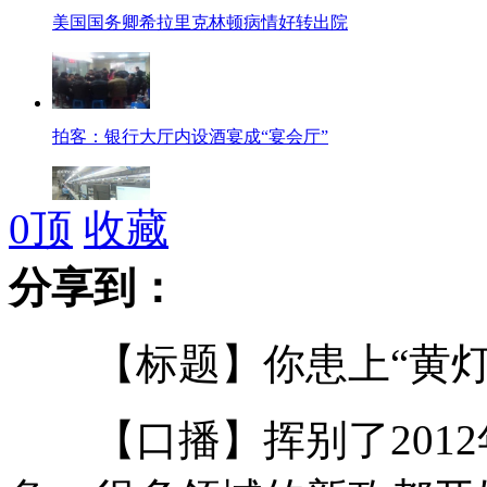
美国国务卿希拉里克林顿病情好转出院
拍客：银行大厅内设酒宴成“宴会厅”
0
顶
收藏
我国电视企业受制于人身陷困境
分享到：
【标题】你患上“黄灯
六境外公司价格垄断被罚3.53亿
【口播】挥别了2012年
拍客：20130104婚姻登记处情侣扎堆