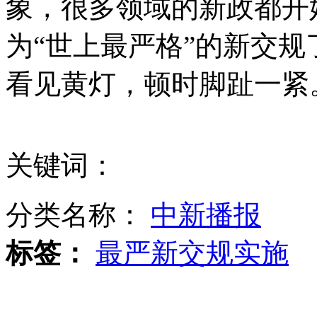
象，很多领域的新政都开
为“世上最严格”的新交
日本副首相访缅 免除巨额债务
看见黄灯，顿时脚趾一紧
韩国男子性侵多名女童被判"化学阉割"
关键词：
分类名称：
中新播报
日本:黄灯等同红灯 特殊情况免罚
标签：
最严新交规实施
山西运城恶犬咬伤多人 警民合力深夜将其击毙