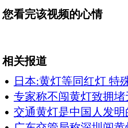
女孩北京地铁殴打老人 痛下狠手拳打脚踢
您看完该视频的心情
无痛分娩是否安全 医生回应
外交部：反对强权政治霸凌主义
相关报道
外交部：有关国家言论片面不公正
日本:黄灯等同红灯 特
专家称不闯黄灯致拥堵
安徽一实载49人客车翻车
交通黄灯是中国人发明
广东交管局称深圳闯黄