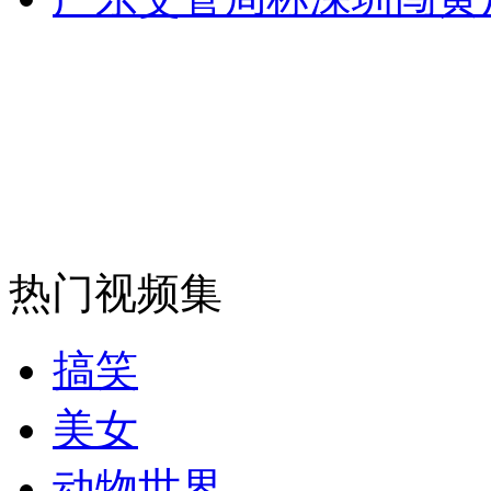
走！跟着总书记去植树
消防员救轻生者
花炮节热闹非凡
减压"枕头大战"
纽约上演“枕头大战”
热门视频集
司机酒驾遇交警 急速倒车逃窜
搞笑
美女
动物世界