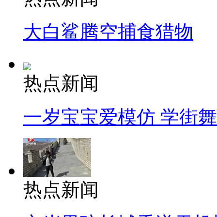
大白鲨腾空捕食猎物
热点新闻
一岁宝宝爱模仿 学街
热点新闻