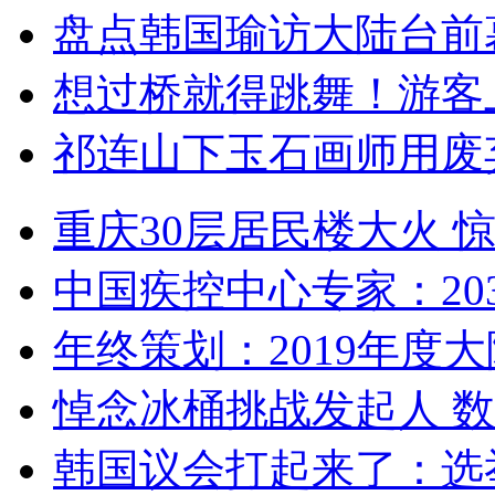
盘点韩国瑜访大陆台前
想过桥就得跳舞！游客
祁连山下玉石画师用废
重庆30层居民楼大火
中国疾控中心专家：203
年终策划：2019年度大陆
悼念冰桶挑战发起人 数百
韩国议会打起来了：选举