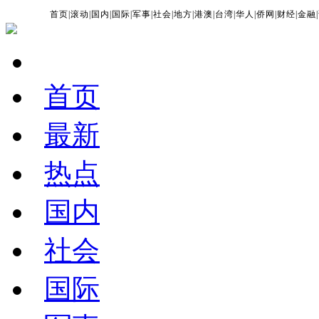
首页
|
滚动
|
国内
|
国际
|
军事
|
社会
|
地方
|
港澳
|
台湾
|
华人
|
侨网
|
财经
|
金融
|
首页
最新
热点
国内
社会
国际