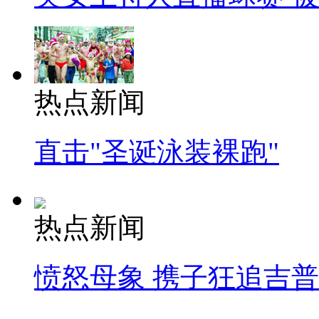
热点新闻
直击"圣诞泳装裸跑"
热点新闻
愤怒母象 携子狂追吉