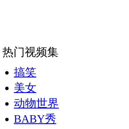
走！跟着总书记去植树
消防员救轻生者
花炮节热闹非凡
减压"枕头大战"
热门视频集
搞笑
纽约上演“枕头大战”
美女
司机酒驾遇交警 急速倒车逃窜
动物世界
BABY秀