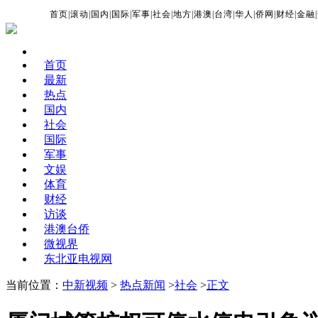
首页
|
滚动
|
国内
|
国际
|
军事
|
社会
|
地方
|
港澳
|
台湾
|
华人
|
侨网
|
财经
|
金融
|
首页
最新
热点
国内
社会
国际
军事
文娱
体育
财经
访谈
港澳台侨
微视界
东北亚电视网
当前位置：
中新视频
>
热点新闻
>
社会
>
正文