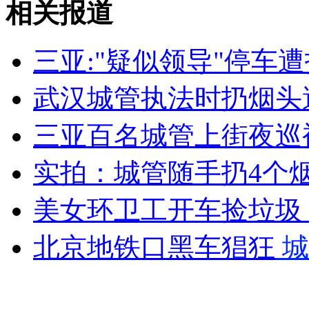
相关报道
山西运城恶犬咬伤多人 警民合力深夜将其击毙
三亚:"疑似领导"停车
女孩北京地铁殴打老人 痛下狠手拳打脚踢
武汉城管执法时扔烟头
三亚百名城管上街夜巡
无痛分娩是否安全 医生回应
实拍：城管随手扔4个烟
外交部：反对强权政治霸凌主义
美女环卫工开车捡垃圾
外交部：有关国家言论片面不公正
北京地铁口黑车猖狂
城
安徽一实载49人客车翻车