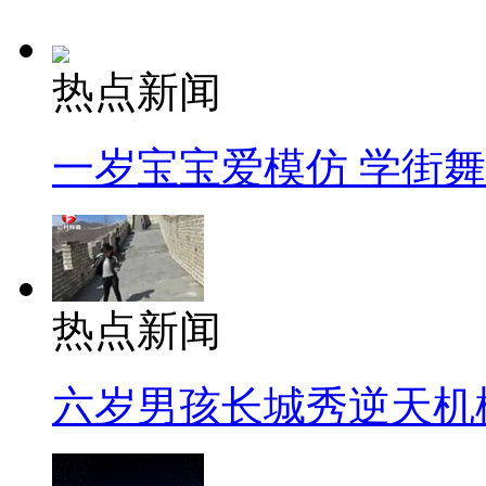
热点新闻
一岁宝宝爱模仿 学街
热点新闻
六岁男孩长城秀逆天机