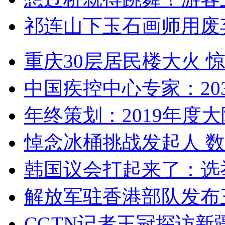
祁连山下玉石画师用废
重庆30层居民楼大火
中国疾控中心专家：203
年终策划：2019年度大陆
悼念冰桶挑战发起人 数百
韩国议会打起来了：选举
解放军驻香港部队发布三
CGTN记者王冠探访新疆