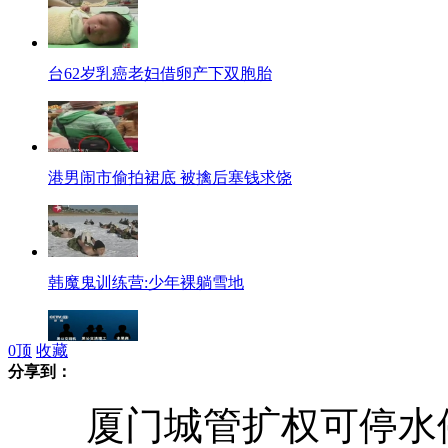
台62岁乳癌老妇借卵产下双胞胎
港男闹市偷拍裙底 被擒后塞钱求饶
韩魔鬼训练营:少年裸躺雪地
0
顶
收藏
分享到：
印度黑公交轮奸案嫌犯身份浮出水面
厦门城管扩权可停水停