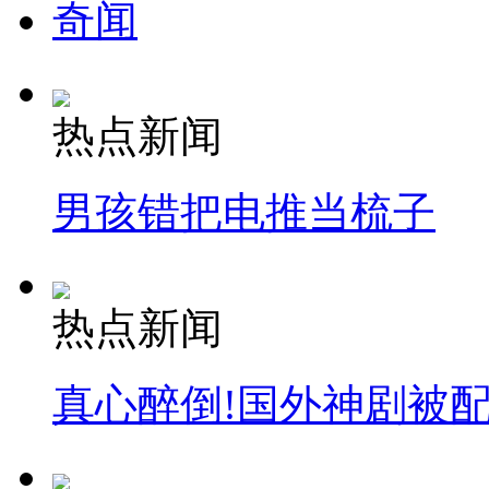
奇闻
热点新闻
男孩错把电推当梳子
热点新闻
真心醉倒!国外神剧被