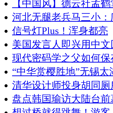
【中国风】德云社孟鹤
河北无腿老兵马三小：爬
信号灯Plus！浑身都亮
美国发言人即兴用中文
现代密码学之父如何保
“中华赏樱胜地”无锡
清华设计师投身胡同厕
盘点韩国瑜访大陆台前
想过桥就得跳舞！游客