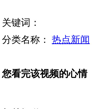
叙利亚反对派进攻一空军基地
关键词：
美科学家称身材微胖可能活得更久
分类名称：
热点新闻
印度议员闯民宅强奸少妇遭暴打
您看完该视频的心情
成龙携黄义达等赴山村献爱心
网曝中石化女处长接受性贿赂