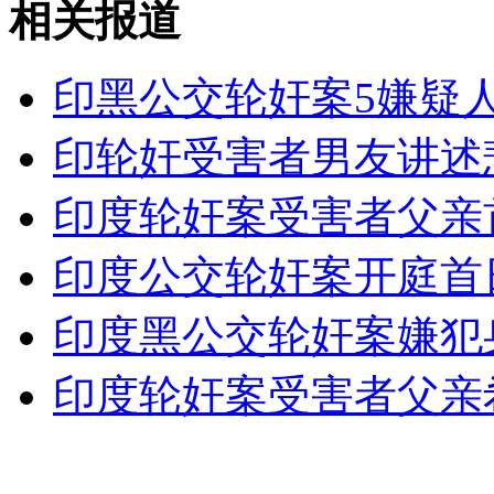
相关报道
印黑公交轮奸案5嫌疑
女孩北京地铁殴打老人 痛下狠手拳打脚踢
印轮奸受害者男友讲述
无痛分娩是否安全 医生回应
印度轮奸案受害者父亲
外交部：反对强权政治霸凌主义
印度公交轮奸案开庭首
外交部：有关国家言论片面不公正
印度黑公交轮奸案嫌犯
印度轮奸案受害者父亲
安徽一实载49人客车翻车