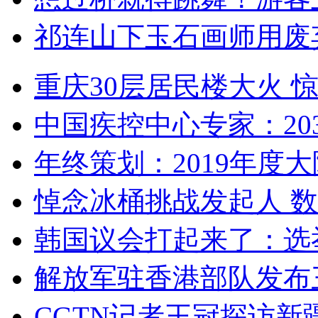
祁连山下玉石画师用废
重庆30层居民楼大火
中国疾控中心专家：203
年终策划：2019年度大陆
悼念冰桶挑战发起人 数百
韩国议会打起来了：选举
解放军驻香港部队发布三
CGTN记者王冠探访新疆