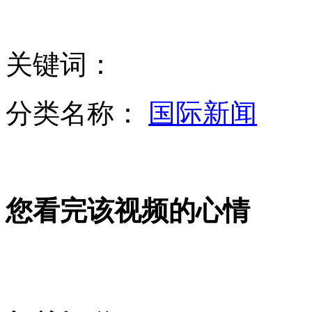
拍客：油价太贵牛人10万造太阳能电动车
关键词：
印度女性参加防身术训练课程
分类名称：
国际新闻
北大旁饭馆传菜工通过司法考试
大连出现“C5E8”开头高仿百元假钞
您看完该视频的心情
英国男子遭北极熊骚扰袭击45分钟
山西运城恶犬咬伤多人 警民合力深夜将其击毙