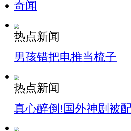
奇闻
热点新闻
男孩错把电推当梳子
热点新闻
真心醉倒!国外神剧被