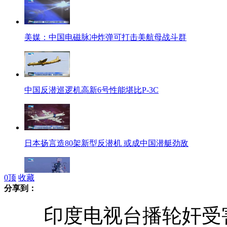
美媒：中国电磁脉冲炸弹可打击美航母战斗群
中国反潜巡逻机高新6号性能堪比P-3C
日本扬言造80架新型反潜机 或成中国潜艇劲敌
0
顶
收藏
分享到：
中国领海面积广大 急需大型反潜巡逻机
印度电视台播轮奸受害