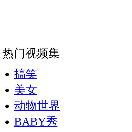
走！跟着总书记去植树
消防员救轻生者
花炮节热闹非凡
减压"枕头大战"
热门视频集
纽约上演“枕头大战”
搞笑
美女
司机酒驾遇交警 急速倒车逃窜
动物世界
BABY秀