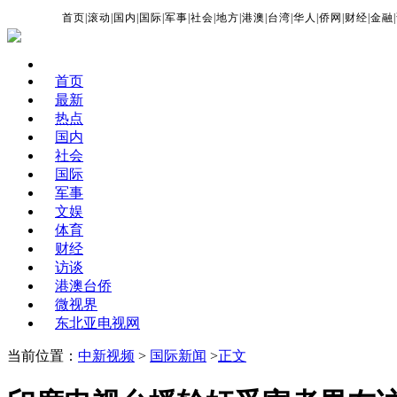
首页
|
滚动
|
国内
|
国际
|
军事
|
社会
|
地方
|
港澳
|
台湾
|
华人
|
侨网
|
财经
|
金融
|
首页
最新
热点
国内
社会
国际
军事
文娱
体育
财经
访谈
港澳台侨
微视界
东北亚电视网
当前位置：
中新视频
>
国际新闻
>
正文