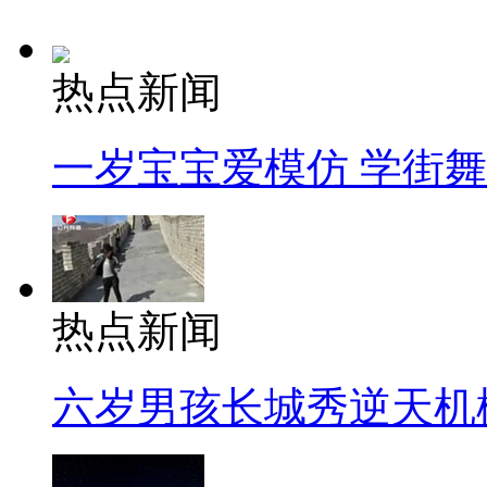
热点新闻
一岁宝宝爱模仿 学街
热点新闻
六岁男孩长城秀逆天机