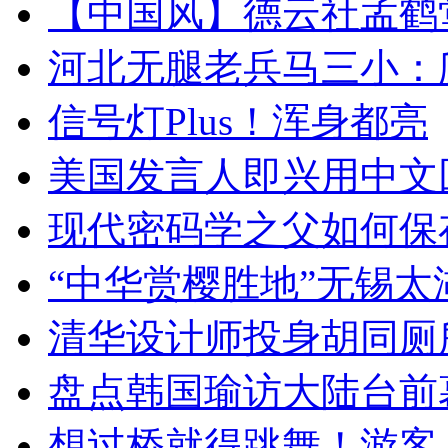
【中国风】德云社孟鹤
河北无腿老兵马三小：爬
信号灯Plus！浑身都亮
美国发言人即兴用中文
现代密码学之父如何保
“中华赏樱胜地”无锡
清华设计师投身胡同厕
盘点韩国瑜访大陆台前
想过桥就得跳舞！游客