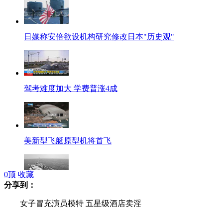
日媒称安倍欲设机构研究修改日本"历史观"
驾考难度加大 学费普涨4成
美新型飞艇原型机将首飞
0
顶
收藏
分享到：
我海监船编队今日继续巡航钓鱼岛
女子冒充演员模特 五星级酒店卖淫