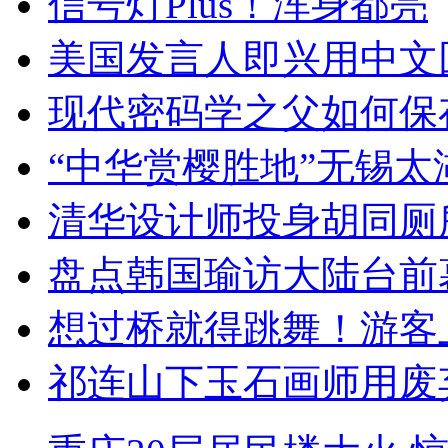
信号灯Plus！浑身都亮
美国发言人即兴用中文
现代密码学之父如何保
“中华赏樱胜地”无锡
清华设计师投身胡同厕
盘点韩国瑜访大陆台前
想过桥就得跳舞！游客
祁连山下玉石画师用废