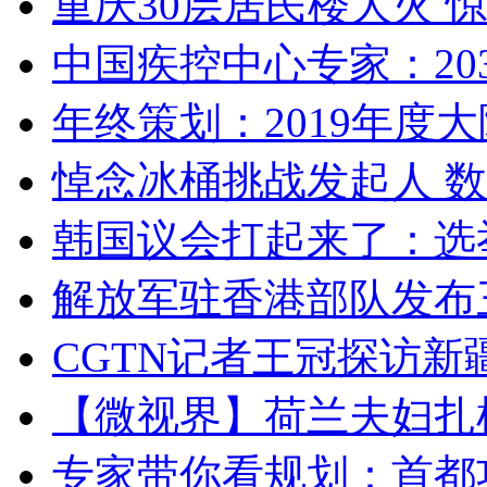
重庆30层居民楼大火
中国疾控中心专家：203
年终策划：2019年度大陆
悼念冰桶挑战发起人 数百
韩国议会打起来了：选举
解放军驻香港部队发布三
CGTN记者王冠探访新疆
【微视界】荷兰夫妇扎根青
专家带你看规划：首都功