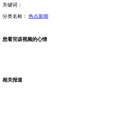
关键词：
苯胺污染水源 长治市长哽咽道歉
分类名称：
热点新闻
港厂房晾晒大量鱼翅 铺满整个天台
您看完该视频的心情
肇事者疯狂逃逸 撞车撞人致1死2伤
相关报道
实拍“雨披哥”淡定救轻生男蹿红
台女子马路跌倒 无人援手被碾身亡
山西运城恶犬咬伤多人 警民合力深夜将其击毙