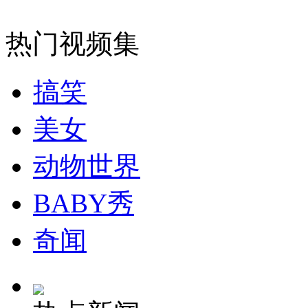
热门视频集
女孩北京地铁殴打老人 痛下狠手拳打脚踢
搞笑
无痛分娩是否安全 医生回应
美女
外交部：反对强权政治霸凌主义
动物世界
BABY秀
外交部：有关国家言论片面不公正
奇闻
安徽一实载49人客车翻车