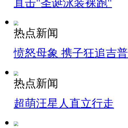
直击"圣诞泳装裸跑"
热点新闻
愤怒母象 携子狂追吉
热点新闻
超萌汪星人直立行走