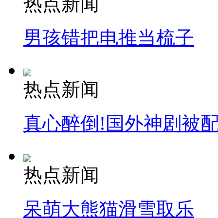
热点新闻
走！跟着总书记去植树
男孩错把电推当梳子
消防员救轻生者
花炮节热闹非凡
减压"枕头大战"
热点新闻
纽约上演“枕头大战”
真心醉倒!国外神剧被
司机酒驾遇交警 急速倒车逃窜
热点新闻
呆萌大熊猫滑雪取乐