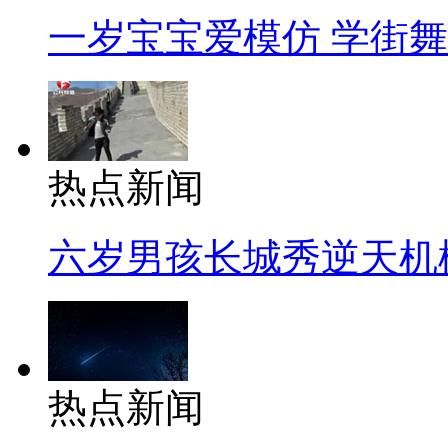
一岁宝宝爱模仿 学街
热点新闻
六岁男孩长城秀逆天机
热点新闻