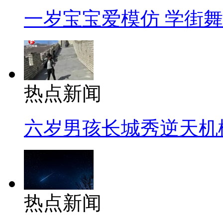
一岁宝宝爱模仿 学街
热点新闻
六岁男孩长城秀逆天机
热点新闻