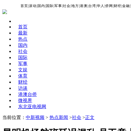
首页
|
滚动
|
国内
|
国际
|
军事
|
社会
|
地方
|
港澳
|
台湾
|
华人
|
侨网
|
财经
|
金融
|
首页
最新
热点
国内
社会
国际
军事
文娱
体育
财经
访谈
港澳台侨
微视界
东北亚电视网
当前位置：
中新视频
>
热点新闻
>
社会
>
正文