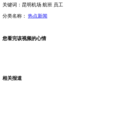
关键词：昆明机场 航班 员工
美媒称中下周"反卫星"试验 渲染美面临大威胁
分类名称：
热点新闻
您看完该视频的心情
外媒称解放军歼6无人机或巡航钓鱼岛
婉拒安倍来访 美认为日"诚意"不够
相关报道
中国4艘海监船新年首进钓鱼岛领海巡航