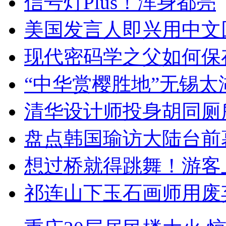
信号灯Plus！浑身都亮
美国发言人即兴用中文
现代密码学之父如何保
“中华赏樱胜地”无锡
清华设计师投身胡同厕
盘点韩国瑜访大陆台前
想过桥就得跳舞！游客
祁连山下玉石画师用废