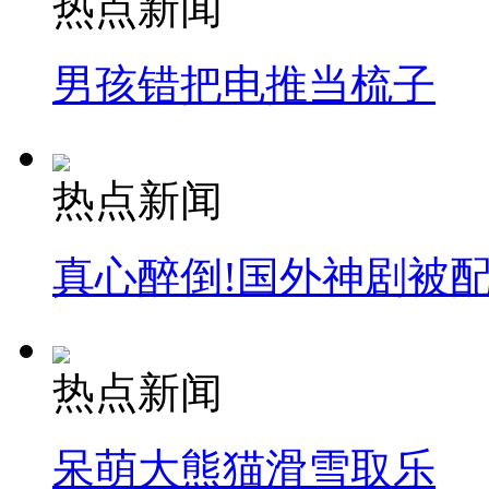
热点新闻
安徽一实载49人客车翻车
男孩错把电推当梳子
走！跟着总书记去植树
热点新闻
消防员救轻生者
花炮节热闹非凡
减压"枕头大战"
真心醉倒!国外神剧被
纽约上演“枕头大战”
热点新闻
司机酒驾遇交警 急速倒车逃窜
呆萌大熊猫滑雪取乐