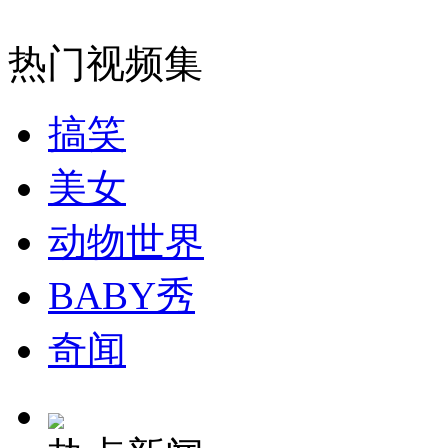
捏造中国秘密核武库 美拟打击中国？
热门视频集
山西运城恶犬咬伤多人 警民合力深夜将其击毙
搞笑
美女
女孩北京地铁殴打老人 痛下狠手拳打脚踢
动物世界
无痛分娩是否安全 医生回应
BABY秀
外交部：反对强权政治霸凌主义
奇闻
外交部：有关国家言论片面不公正