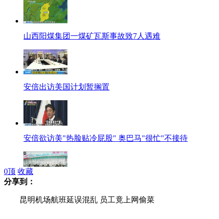
山西阳煤集团一煤矿瓦斯事故致7人遇难
安倍出访美国计划暂搁置
安倍欲访美"热脸贴冷屁股" 奥巴马"很忙"不接待
0
顶
收藏
分享到：
疾控中心：甲流属季节性上升 不必恐慌
昆明机场航班延误混乱 员工竟上网偷菜