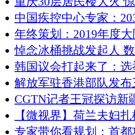
重庆30层居民楼大火
中国疾控中心专家：203
年终策划：2019年度大陆
悼念冰桶挑战发起人 数百
韩国议会打起来了：选举
解放军驻香港部队发布三
CGTN记者王冠探访新疆
【微视界】荷兰夫妇扎根青
专家带你看规划：首都功