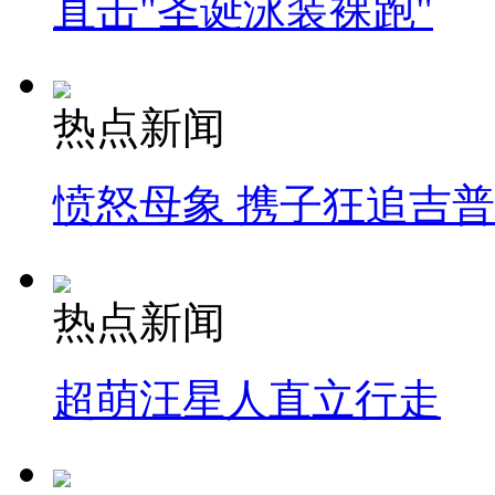
直击"圣诞泳装裸跑"
热点新闻
愤怒母象 携子狂追吉
热点新闻
超萌汪星人直立行走