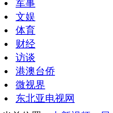
军事
文娱
体育
财经
访谈
港澳台侨
微视界
东北亚电视网