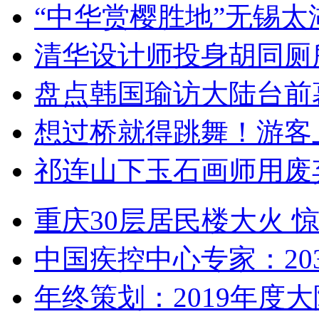
“中华赏樱胜地”无锡
清华设计师投身胡同厕
盘点韩国瑜访大陆台前
想过桥就得跳舞！游客
祁连山下玉石画师用废
重庆30层居民楼大火
中国疾控中心专家：203
年终策划：2019年度大陆