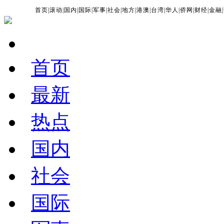
首页
|
滚动
|
国内
|
国际
|
军事
|
社会
|
地方
|
港澳
|
台湾
|
华人
|
侨网
|
财经
|
金融
|
首页
最新
热点
国内
社会
国际