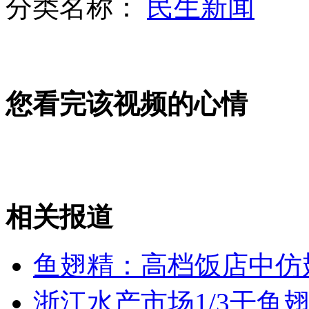
分类名称：
民生新闻
情书失窃半世纪再现身 见证二战中爱情
您看完该视频的心情
领导视察学校 胖学生被要求回避
相关报道
台一男子想走红 扬言炸马英九办公室
鱼翅精：高档饭店中仿
山西运城恶犬咬伤多人 警民合力深夜将其击毙
浙江水产市场1/3干鱼