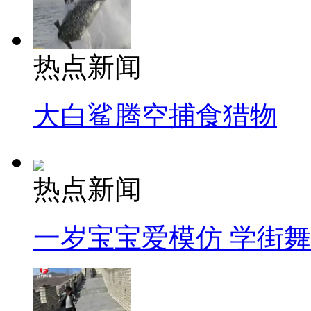
热点新闻
大白鲨腾空捕食猎物
热点新闻
一岁宝宝爱模仿 学街