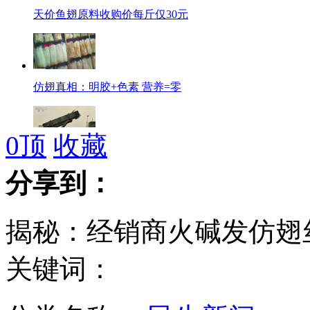
天价鱼翅原料收购价每斤仅30元
仿翅真相：明胶+色素 营养=零
0
顶
收藏
荷美德向土耳其部署6套"爱国者"
分享到：
揭秘：经销商火碱发仿翅
英国学生肯德基内吃出疑似鸡脑内脏
关键词：
美女议员大合影 后排4人系PS