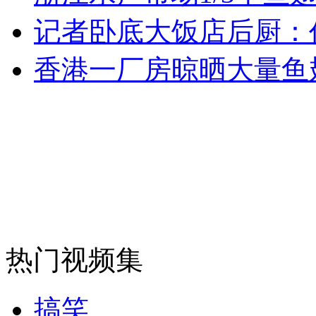
女孩北京地铁殴打老人 痛下狠手拳打脚踢
记者卧底大饭店后厨：
香港一厂房晾晒大量鱼
无痛分娩是否安全 医生回应
外交部：反对强权政治霸凌主义
外交部：有关国家言论片面不公正
安徽一实载49人客车翻车
热门视频集
搞笑