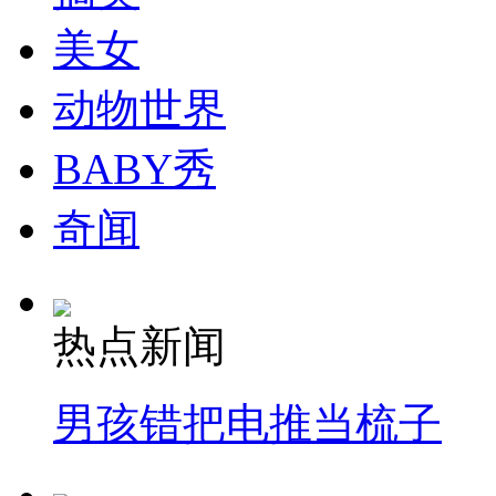
走！跟着总书记去植树
美女
消防员救轻生者
花炮节热闹非凡
减压"枕头大战"
动物世界
BABY秀
纽约上演“枕头大战”
奇闻
司机酒驾遇交警 急速倒车逃窜
热点新闻
男孩错把电推当梳子