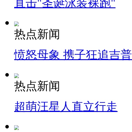
直击"圣诞泳装裸跑"
热点新闻
愤怒母象 携子狂追吉
热点新闻
超萌汪星人直立行走