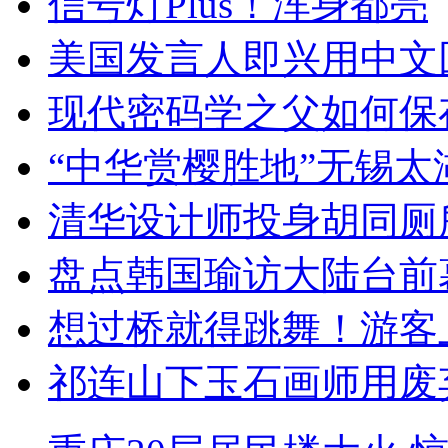
信号灯Plus！浑身都亮
美国发言人即兴用中文
现代密码学之父如何保
“中华赏樱胜地”无锡
清华设计师投身胡同厕
盘点韩国瑜访大陆台前
想过桥就得跳舞！游客
祁连山下玉石画师用废