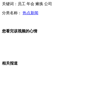
关键词：员工 年会 瘫痪 公司
历代央视春晚美女主持大盘点
分类名称：
热点新闻
群租房突发火灾 被困女子要猫不要命
您看完该视频的心情
传刘翔腿部肌肉萎缩 难战全运会
男子历时18小时千里带雪球回南方
相关报道
山西运城恶犬咬伤多人 警民合力深夜将其击毙
女孩北京地铁殴打老人 痛下狠手拳打脚踢