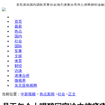
首页
|
滚动
|
国内
|
国际
|
军事
|
社会
|
地方
|
港澳
|
台湾
|
华人
|
侨网
|
财经
|
金融
|
首页
最新
热点
国内
社会
国际
军事
文娱
体育
财经
访谈
港澳台侨
微视界
东北亚电视网
当前位置：
中新视频
>
热点新闻
>
社会
>
正文