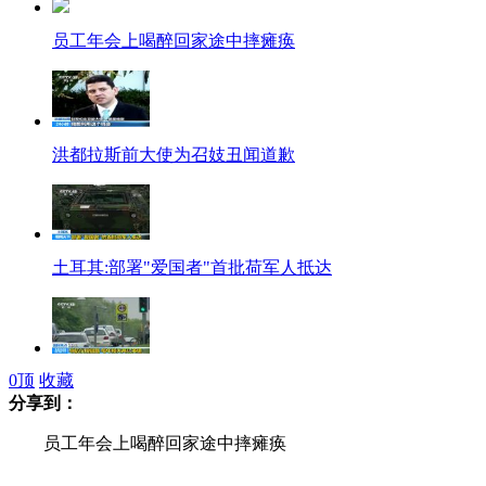
员工年会上喝醉回家途中摔瘫痪
洪都拉斯前大使为召妓丑闻道歉
土耳其:部署"爱国者"首批荷军人抵达
0
顶
收藏
英导航仪指错路 每年损失两亿
分享到：
员工年会上喝醉回家途中摔瘫痪
张学友称春晚只唱一首感没诚意