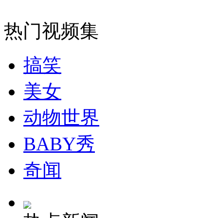
无痛分娩是否安全 医生回应
热门视频集
外交部：反对强权政治霸凌主义
搞笑
美女
外交部：有关国家言论片面不公正
动物世界
BABY秀
安徽一实载49人客车翻车
奇闻
走！跟着总书记去植树