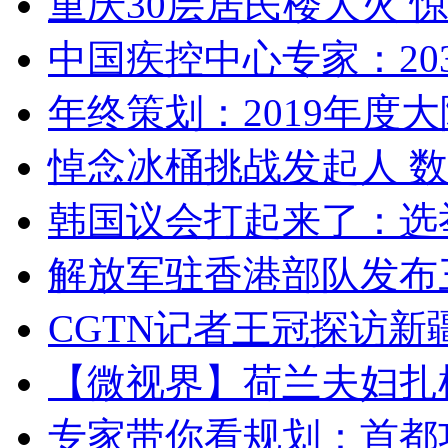
重庆30层居民楼大火
中国疾控中心专家：203
年终策划：2019年度大陆
悼念冰桶挑战发起人 数百
韩国议会打起来了：选举
解放军驻香港部队发布三
CGTN记者王冠探访新疆
【微视界】荷兰夫妇扎根青
专家带你看规划：首都功