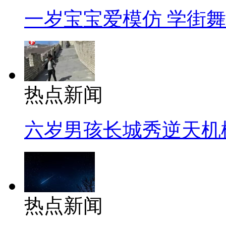
一岁宝宝爱模仿 学街
热点新闻
六岁男孩长城秀逆天机
热点新闻