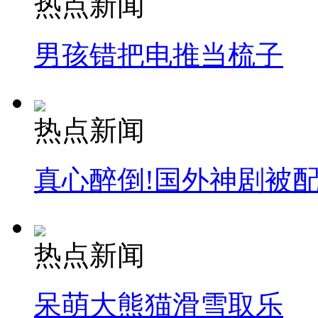
热点新闻
消防员救轻生者
花炮节热闹非凡
减压"枕头大战"
男孩错把电推当梳子
纽约上演“枕头大战”
热点新闻
司机酒驾遇交警 急速倒车逃窜
真心醉倒!国外神剧被
热点新闻
呆萌大熊猫滑雪取乐