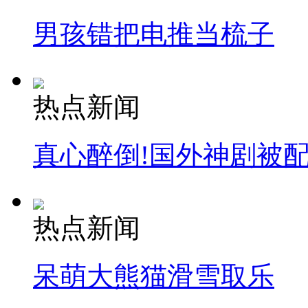
男孩错把电推当梳子
热点新闻
真心醉倒!国外神剧被
热点新闻
呆萌大熊猫滑雪取乐