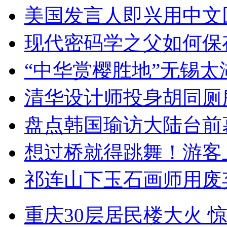
美国发言人即兴用中文
现代密码学之父如何保
“中华赏樱胜地”无锡
清华设计师投身胡同厕
盘点韩国瑜访大陆台前
想过桥就得跳舞！游客
祁连山下玉石画师用废
重庆30层居民楼大火