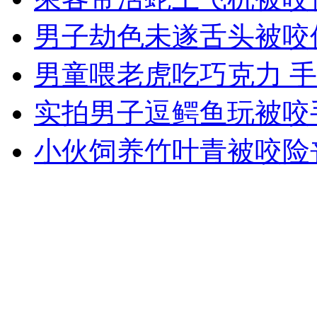
男子劫色未遂舌头被咬
外交部：有关国家言论片面不公正
男童喂老虎吃巧克力 
实拍男子逗鳄鱼玩被咬
安徽一实载49人客车翻车
小伙饲养竹叶青被咬险
走！跟着总书记去植树
消防员救轻生者
花炮节热闹非凡
减压"枕头大战"