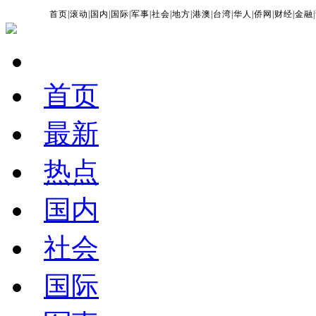
首页
|
滚动
|
国内
|
国际
|
军事
|
社会
|
地方
|
港澳
|
台湾
|
华人
|
侨网
|
财经
|
金融
|
首页
最新
热点
国内
社会
国际