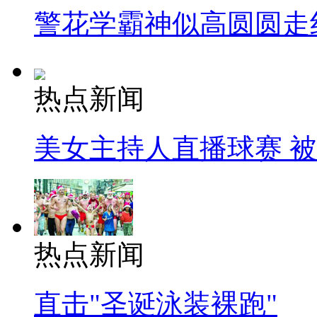
警花学霸神似高圆圆走
热点新闻
美女主持人直播球赛 
热点新闻
直击"圣诞泳装裸跑"