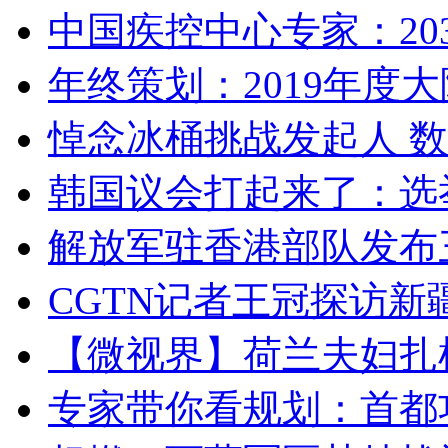
中国疾控中心专家：203
年终策划：2019年度大陆
悼念冰桶挑战发起人 数百
韩国议会打起来了：选举
解放军驻香港部队发布三
CGTN记者王冠探访新疆
【微视界】荷兰夫妇扎根青
专家带你看规划：首都功