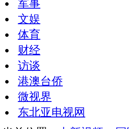
军事
文娱
体育
财经
访谈
港澳台侨
微视界
东北亚电视网