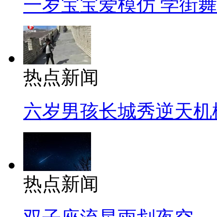
一岁宝宝爱模仿 学街
热点新闻
六岁男孩长城秀逆天机
热点新闻