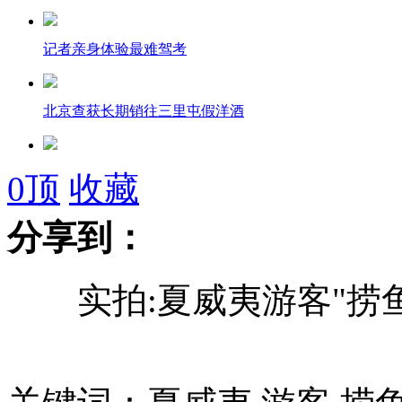
记者亲身体验最难驾考
北京查获长期销往三里屯假洋酒
男子公交坐过站竟跳窗而出
0
顶
收藏
分享到：
河南光山县4小学生溺水身亡
实拍:夏威夷游客"捞鱼
日本发现王羲之书法精致摹本