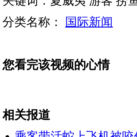
关键词：夏威夷 游客 捞
日本自卫队举行新年"警戒监视"训练
分类名称：
国际新闻
实拍:夏威夷游客"捞鱼"反被咬
山西运城恶犬咬伤多人 警民合力深夜将其击毙
您看完该视频的心情
女孩北京地铁殴打老人 痛下狠手拳打脚踢
相关报道
无痛分娩是否安全 医生回应
乘客带活蛇上飞机被咬
外交部：反对强权政治霸凌主义