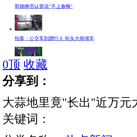
郭德纲否认曾说"不上春晚"
拍客：公交车刮蹭行人 街头大闹堵车
0
顶
收藏
传统歌剧版<江南style>出炉
分享到：
大蒜地里竟"长出"近万元
拍客：动姐摆“动车style”
关键词：
安倍高唱国歌 被美国人解读为法西斯"招魂"