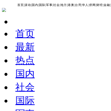
首页
|
滚动
|
国内
|
国际
|
军事
|
社会
|
地方
|
港澳
|
台湾
|
华人
|
侨网
|
财经
|
金融
|
首页
最新
热点
国内
社会
国际