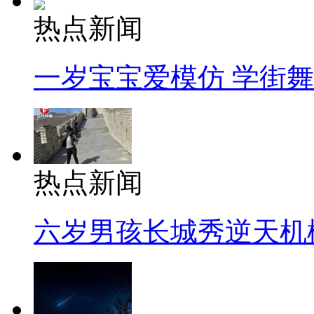
热点新闻
一岁宝宝爱模仿 学街
热点新闻
六岁男孩长城秀逆天机