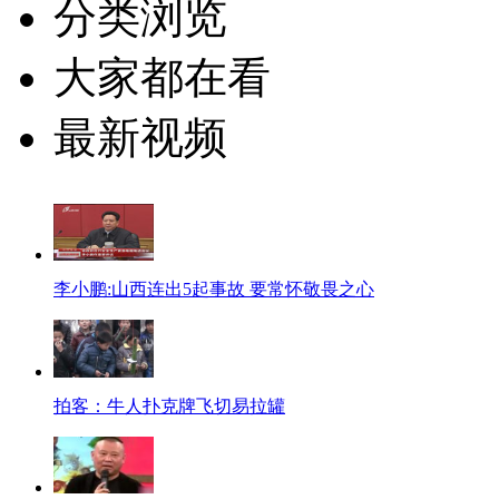
分类浏览
大家都在看
最新视频
李小鹏:山西连出5起事故 要常怀敬畏之心
拍客：牛人扑克牌飞切易拉罐