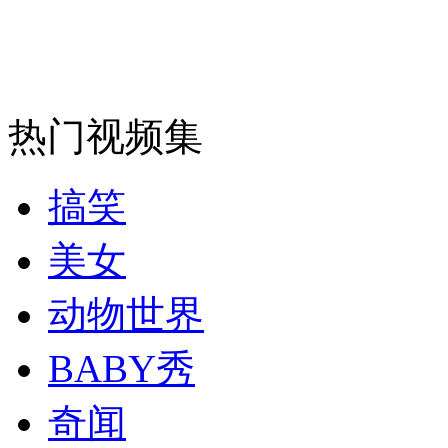
女孩北京地铁殴打老人 痛下狠手拳打脚踢
无痛分娩是否安全 医生回应
热门视频集
外交部：反对强权政治霸凌主义
搞笑
外交部：有关国家言论片面不公正
美女
动物世界
安徽一实载49人客车翻车
BABY秀
奇闻