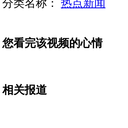
分类名称：
热点新闻
孙楠投资餐厅遭员工讨薪
您看完该视频的心情
专家：安倍首访改为东南亚三国意为对抗中国
相关报道
美国遭枪击前女议员投身"枪支管控"
山西运城恶犬咬伤多人 警民合力深夜将其击毙