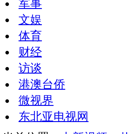
军事
文娱
体育
财经
访谈
港澳台侨
微视界
东北亚电视网