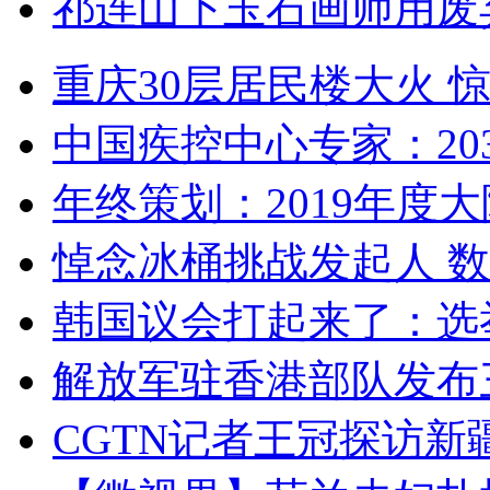
祁连山下玉石画师用废
重庆30层居民楼大火
中国疾控中心专家：203
年终策划：2019年度大陆
悼念冰桶挑战发起人 数百
韩国议会打起来了：选举
解放军驻香港部队发布三
CGTN记者王冠探访新疆