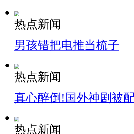
走！跟着总书记去植树
热点新闻
消防员救轻生者
花炮节热闹非凡
减压"枕头大战"
男孩错把电推当梳子
纽约上演“枕头大战”
热点新闻
司机酒驾遇交警 急速倒车逃窜
真心醉倒!国外神剧被
热点新闻