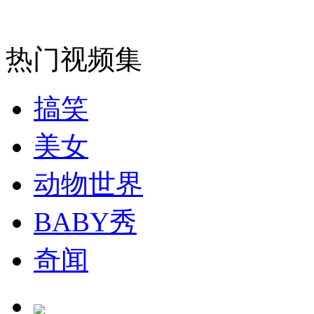
春运首日火车票窗口开卖 长队难觅
热门视频集
山西运城恶犬咬伤多人 警民合力深夜将其击毙
搞笑
女孩北京地铁殴打老人 痛下狠手拳打脚踢
美女
动物世界
无痛分娩是否安全 医生回应
BABY秀
外交部：反对强权政治霸凌主义
奇闻
外交部：有关国家言论片面不公正