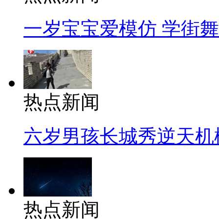
一岁宝宝爱模仿 学街
热点新闻
六岁男孩长城秀逆天机
热点新闻