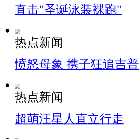
直击"圣诞泳装裸跑"
热点新闻
愤怒母象 携子狂追吉
热点新闻
超萌汪星人直立行走