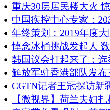
重庆30层居民楼大火
中国疾控中心专家：203
年终策划：2019年度大陆
悼念冰桶挑战发起人 数百
韩国议会打起来了：选举
解放军驻香港部队发布三
CGTN记者王冠探访新疆
【微视界】荷兰夫妇扎根青