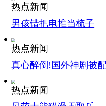
热点新闻
安徽一实载49人客车翻车
男孩错把电推当梳子
走！跟着总书记去植树
热点新闻
消防员救轻生者
花炮节热闹非凡
减压"枕头大战"
真心醉倒!国外神剧被
纽约上演“枕头大战”
热点新闻
司机酒驾遇交警 急速倒车逃窜