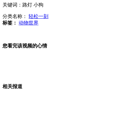
关键词：路灯 小狗
癌症发病死亡率上升 癌症死亡率男性高于女性
分类名称：
轻松一刻
标签：
动物世界
外交部：对日方的升级行动保持高度警惕
您看完该视频的心情
歼十新年首飞训练 突破薄雾翱翔天空
相关报道
春运火车票窗口开售 今年客流或增加