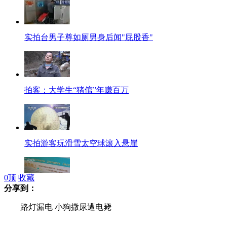
实拍台男子尊如厕男身后闻"屁股香"
拍客：大学生“猪倌”年赚百万
实拍游客玩滑雪太空球滚入悬崖
0
顶
收藏
分享到：
四川广汉一男子同一地点违章120次被扣381分
路灯漏电 小狗撒尿遭电毙