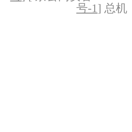
号-1
] 总机：