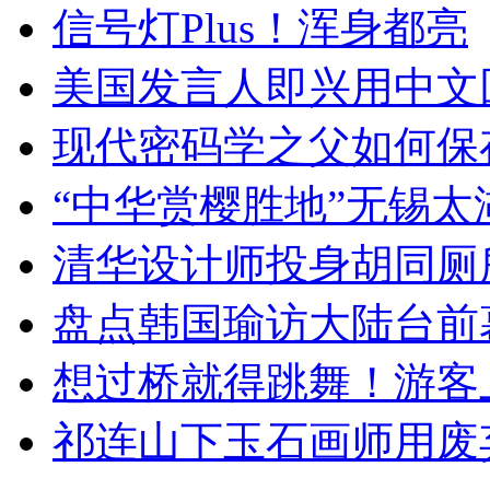
信号灯Plus！浑身都亮
美国发言人即兴用中文
现代密码学之父如何保
“中华赏樱胜地”无锡
清华设计师投身胡同厕
盘点韩国瑜访大陆台前
想过桥就得跳舞！游客
祁连山下玉石画师用废