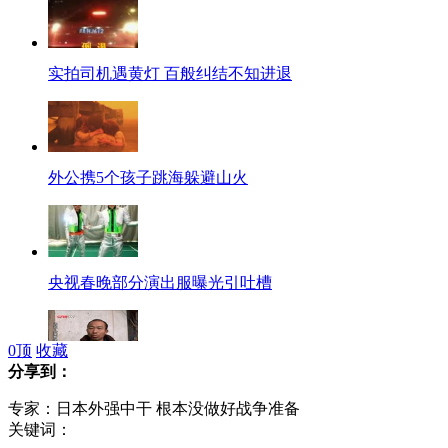
实拍司机遇黄灯 百般纠结不知进退
外公携5个孩子跳海躲避山火
央视春晚部分演出服曝光引吐槽
0
顶
收藏
分享到：
遇难者家属忆述光山小学生溺亡过程
专家：日本外强中干 根本没做好战争准备
关键词：