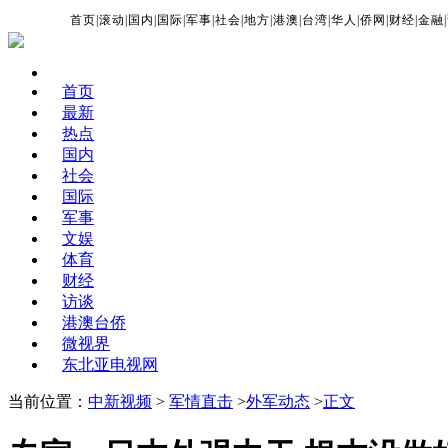
首页
|
滚动
|
国内
|
国际
|
军事
|
社会
|
地方
|
港澳
|
台湾
|
华人
|
侨网
|
财经
|
金融
|
首页
最新
热点
国内
社会
国际
军事
文娱
体育
财经
访谈
港澳台侨
微视界
东北亚电视网
当前位置：
中新视频
>
军情直击
>
外军动态
>
正文