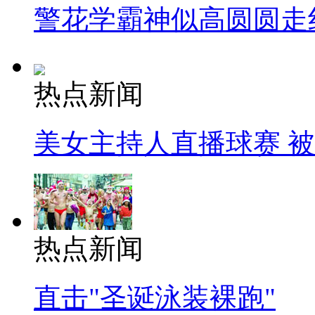
警花学霸神似高圆圆走
热点新闻
美女主持人直播球赛 
热点新闻
直击"圣诞泳装裸跑"