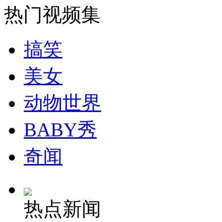
实拍:男子"闯"课堂向老师勇猛表白
热门视频集
山西运城恶犬咬伤多人 警民合力深夜将其击毙
搞笑
美女
女孩北京地铁殴打老人 痛下狠手拳打脚踢
动物世界
BABY秀
无痛分娩是否安全 医生回应
奇闻
外交部：反对强权政治霸凌主义
外交部：有关国家言论片面不公正
热点新闻