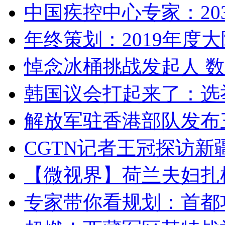
中国疾控中心专家：203
年终策划：2019年度大陆
悼念冰桶挑战发起人 数百
韩国议会打起来了：选举
解放军驻香港部队发布三
CGTN记者王冠探访新疆
【微视界】荷兰夫妇扎根青
专家带你看规划：首都功