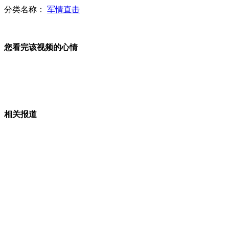
分类名称：
军情直击
网友吐糟春晚主持:"毕姥爷算新人?"
您看完该视频的心情
拍客：运煤车连撞13车致8死
相关报道
解放军少将：日若动第一枪 就打得它满地找牙
拍客：记者卧底救助站被缚手围殴