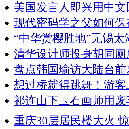
美国发言人即兴用中文
现代密码学之父如何保
“中华赏樱胜地”无锡
清华设计师投身胡同厕
盘点韩国瑜访大陆台前
想过桥就得跳舞！游客
祁连山下玉石画师用废
重庆30层居民楼大火