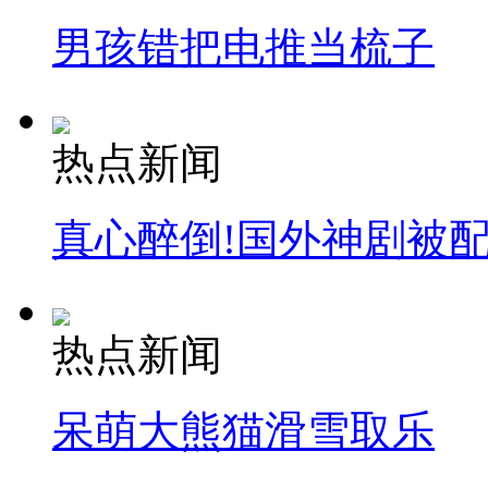
男孩错把电推当梳子
安徽一实载49人客车翻车
热点新闻
走！跟着总书记去植树
真心醉倒!国外神剧被
消防员救轻生者
花炮节热闹非凡
减压"枕头大战"
热点新闻
纽约上演“枕头大战”
呆萌大熊猫滑雪取乐
司机酒驾遇交警 急速倒车逃窜