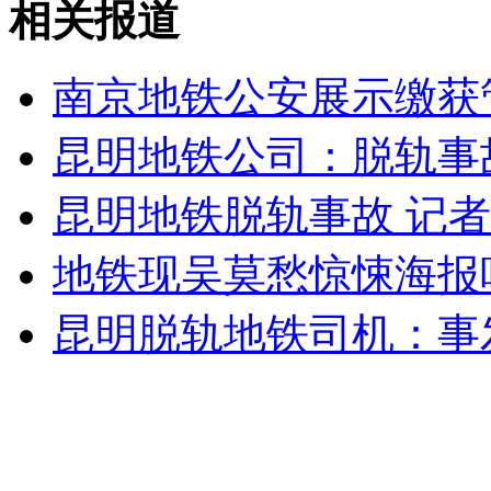
相关报道
无痛分娩是否安全 医生回应
外交部：反对强权政治霸凌主义
南京地铁公安展示缴获
昆明地铁公司：脱轨事
外交部：有关国家言论片面不公正
昆明地铁脱轨事故 记
地铁现吴莫愁惊悚海报
安徽一实载49人客车翻车
昆明脱轨地铁司机：事
走！跟着总书记去植树
消防员救轻生者
花炮节热闹非凡
减压"枕头大战"