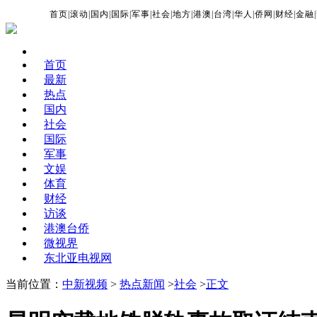
首页
|
滚动
|
国内
|
国际
|
军事
|
社会
|
地方
|
港澳
|
台湾
|
华人
|
侨网
|
财经
|
金融
|
首页
最新
热点
国内
社会
国际
军事
文娱
体育
财经
访谈
港澳台侨
微视界
东北亚电视网
当前位置：
中新视频
>
热点新闻
>
社会
>
正文