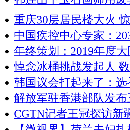
重庆30层居民楼大火
中国疾控中心专家：203
年终策划：2019年度大陆
悼念冰桶挑战发起人 数百
韩国议会打起来了：选举
解放军驻香港部队发布三
CGTN记者王冠探访新疆
【微视界】荷兰夫妇扎根青