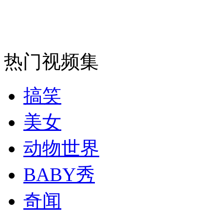
纽约上演“枕头大战”
热门视频集
司机酒驾遇交警 急速倒车逃窜
搞笑
美女
动物世界
BABY秀
奇闻