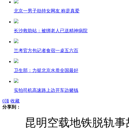
北京一男子劫持女网友 称是真爱
长沙救助站：被绑老人已送精神病院
兰考官方包记者食宿一桌五六百
卫生部：力挺北京水质全国最好
实拍司机高速路上边开车边赌钱
0
顶
收藏
分享到：
昆明空载地铁脱轨事
阿女总统恐专机造扣租飞机