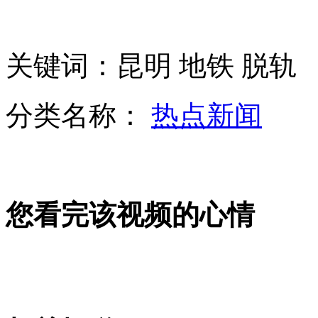
朝举行誓师大会贯彻金正恩讲话
关键词：昆明 地铁 脱轨
实拍司机违规停车竟愤怒"咆哮"乘客
分类名称：
热点新闻
台男子带父看病 倒车不慎将其碾死
山西运城恶犬咬伤多人 警民合力深夜将其击毙
您看完该视频的心情
女孩北京地铁殴打老人 痛下狠手拳打脚踢