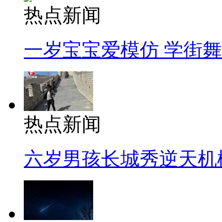
热点新闻
一岁宝宝爱模仿 学街
热点新闻
六岁男孩长城秀逆天机