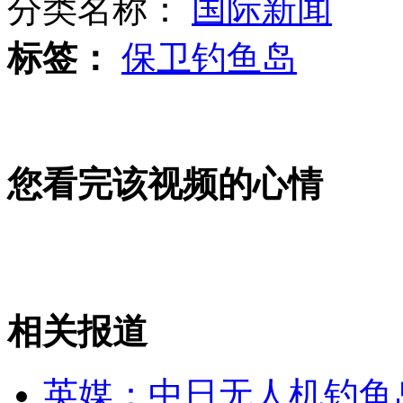
分类名称：
国际新闻
标签：
保卫钓鱼岛
海军舰载机部队圆满完成新年首飞
美国扬言X47B可先发攻击东风21D发射基地
您看完该视频的心情
二炮在广东某地新增打击力量
山西运城恶犬咬伤多人 警民合力深夜将其击毙
相关报道
英媒：中日无人机钓鱼
女孩北京地铁殴打老人 痛下狠手拳打脚踢