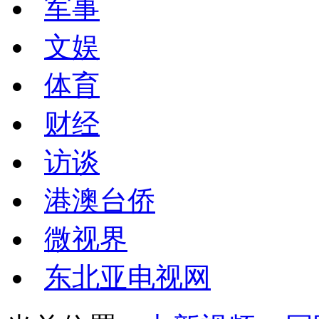
军事
文娱
体育
财经
访谈
港澳台侨
微视界
东北亚电视网