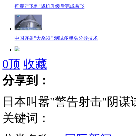
歼轰7"飞豹"战机升级后完成首飞
中国连射"大杀器" 测试多弹头分导技术
美"后妈"逼女童吞食大量辣椒致死
0
顶
收藏
分享到：
河北“元宝塔”被评最丑建筑
日本叫嚣"警告射击"阴
关键词：
解放军海空实战演练 军事底牌在手不惧日挑衅