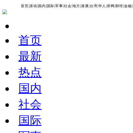
首页
|
滚动
|
国内
|
国际
|
军事
|
社会
|
地方
|
港澳
|
台湾
|
华人
|
侨网
|
财经
|
金融
|
首页
最新
热点
国内
社会
国际