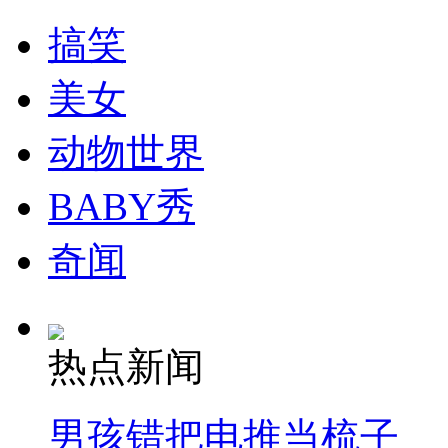
搞笑
消防员救轻生者
花炮节热闹非凡
减压"枕头大战"
美女
动物世界
纽约上演“枕头大战”
BABY秀
司机酒驾遇交警 急速倒车逃窜
奇闻
热点新闻
男孩错把电推当梳子