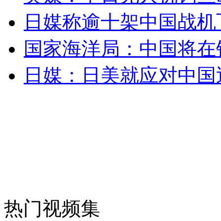
日媒称逾十架中国战机飞
无痛分娩是否安全 医生回应
国家海洋局：中国将在
外交部：反对强权政治霸凌主义
日媒：日美就应对中国
外交部：有关国家言论片面不公正
安徽一实载49人客车翻车
热门视频集
走！跟着总书记去植树