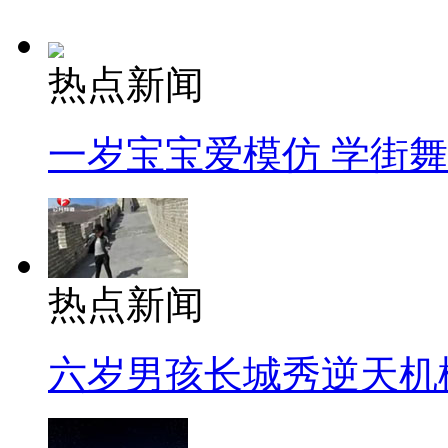
热点新闻
一岁宝宝爱模仿 学街
热点新闻
六岁男孩长城秀逆天机