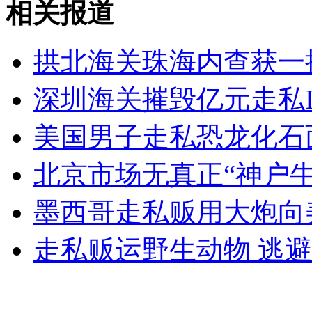
相关报道
实拍男子爬高压电塔荡秋千触电身亡
拱北海关珠海内查获一
山西运城恶犬咬伤多人 警民合力深夜将其击毙
深圳海关摧毁亿元走私I
美国男子走私恐龙化石
女孩北京地铁殴打老人 痛下狠手拳打脚踢
北京市场无真正“神户
无痛分娩是否安全 医生回应
墨西哥走私贩用大炮向美
外交部：反对强权政治霸凌主义
走私贩运野生动物 逃
外交部：有关国家言论片面不公正