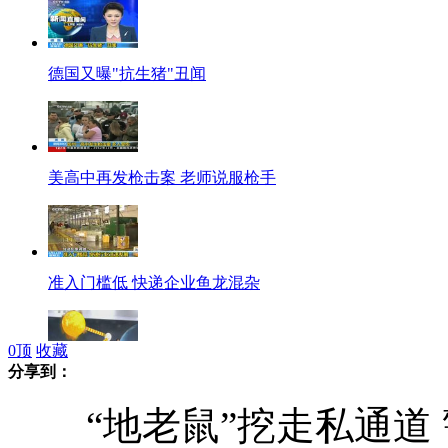
德国又曝"抗生猪"丑闻
美高中再发枪击案 老师说服枪手
准入门槛低 快递企业鱼龙混杂
0
顶
收藏
分享到：
日研发太空发电 卫星装大镜子
“地老鼠”挖走私通道 