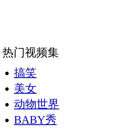
安徽一实载49人客车翻车
走！跟着总书记去植树
热门视频集
消防员救轻生者
花炮节热闹非凡
减压"枕头大战"
搞笑
美女
纽约上演“枕头大战”
动物世界
BABY秀
司机酒驾遇交警 急速倒车逃窜