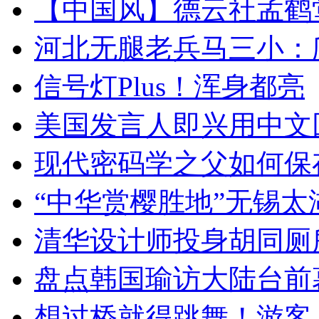
【中国风】德云社孟鹤
河北无腿老兵马三小：爬
信号灯Plus！浑身都亮
美国发言人即兴用中文
现代密码学之父如何保
“中华赏樱胜地”无锡
清华设计师投身胡同厕
盘点韩国瑜访大陆台前
想过桥就得跳舞！游客