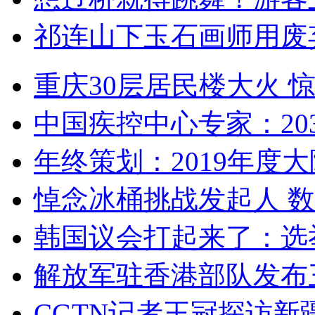
祁连山下玉石画师用废
重庆30层居民楼大火
中国疾控中心专家：203
年终策划：2019年度大陆
悼念冰桶挑战发起人 数百
韩国议会打起来了：选举
解放军驻香港部队发布三
CGTN记者王冠探访新疆