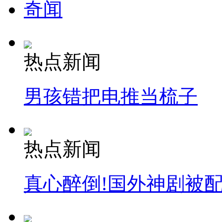
奇闻
热点新闻
男孩错把电推当梳子
热点新闻
真心醉倒!国外神剧被