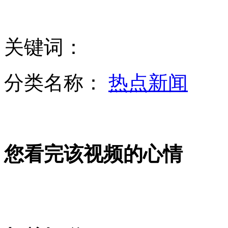
巴基斯坦系列爆炸致116人死亡
关键词：
引汉济渭工程未批先建 投资20亿被罚款20万
分类名称：
热点新闻
拜登承诺5天内提交控枪建议
您看完该视频的心情
韩战机坦克等军备引进大幅削减