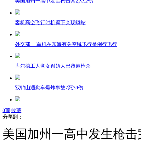
美国加州一高中发生枪击案2人受伤
客机高空飞行时机翼下突现蟒蛇
外交部 ：军机在东海有关空域飞行是例行飞行
库尔德工人党女创始人巴黎遭枪杀
双鸭山通勤车爆炸事故7死39伤
云南昭通发生山体滑坡已致43人遇难
0
顶
收藏
分享到：
美国加州一高中发生枪击
驴友被困西沙4天获救 救助耗资40万