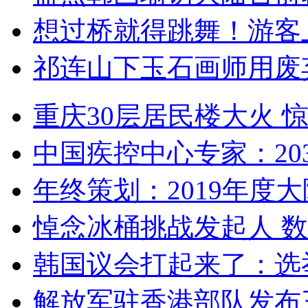
想过桥就得跳舞！游客
祁连山下玉石画师用废
重庆30层居民楼大火
中国疾控中心专家：203
年终策划：2019年度大陆
悼念冰桶挑战发起人 数百
韩国议会打起来了：选举
解放军驻香港部队发布三