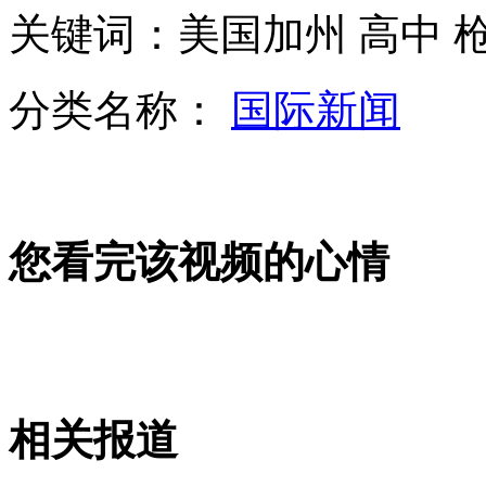
关键词：美国加州 高中 
中国战机抵近钓鱼岛 回应日飞机频繁跟踪
分类名称：
国际新闻
镇雄滑坡38人遇难 土层厚致救援难
山西运城恶犬咬伤多人 警民合力深夜将其击毙
您看完该视频的心情
女孩北京地铁殴打老人 痛下狠手拳打脚踢
无痛分娩是否安全 医生回应
相关报道