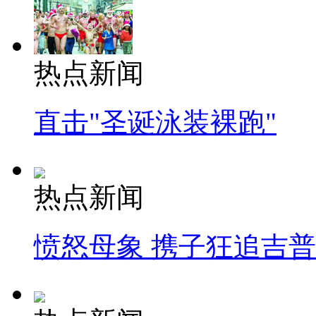
热点新闻
直击"圣诞泳装裸跑"
热点新闻
愤怒母象 携子狂追吉