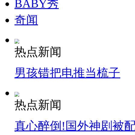
BABY秀
纽约上演“枕头大战”
奇闻
司机酒驾遇交警 急速倒车逃窜
热点新闻
男孩错把电推当梳子
热点新闻
真心醉倒!国外神剧被