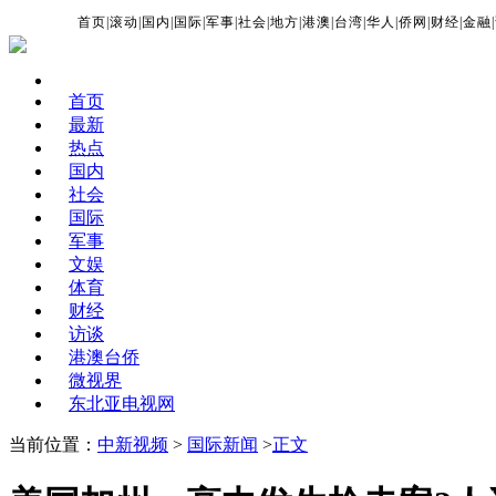
首页
|
滚动
|
国内
|
国际
|
军事
|
社会
|
地方
|
港澳
|
台湾
|
华人
|
侨网
|
财经
|
金融
|
首页
最新
热点
国内
社会
国际
军事
文娱
体育
财经
访谈
港澳台侨
微视界
东北亚电视网
当前位置：
中新视频
>
国际新闻
>
正文