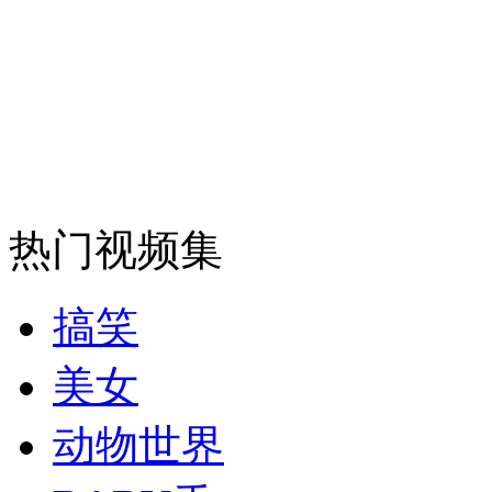
外交部：反对强权政治霸凌主义
外交部：有关国家言论片面不公正
安徽一实载49人客车翻车
热门视频集
搞笑
走！跟着总书记去植树
美女
消防员救轻生者
花炮节热闹非凡
减压"枕头大战"
动物世界