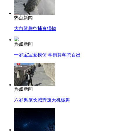
热点新闻
大白鲨腾空捕食猎物
热点新闻
一岁宝宝爱模仿 学街舞萌态百出
热点新闻
六岁男孩长城秀逆天机械舞