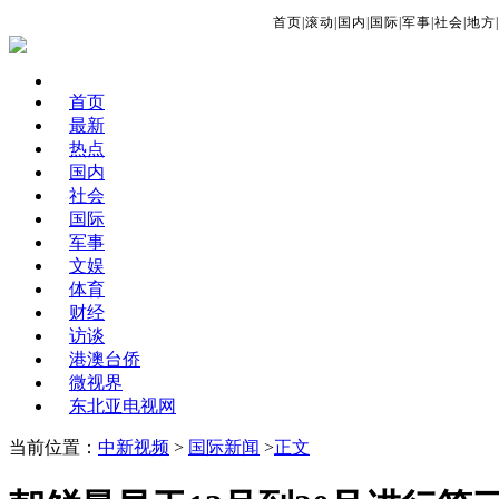
首页
|
滚动
|
国内
|
国际
|
军事
|
社会
|
地方
|
首页
最新
热点
国内
社会
国际
军事
文娱
体育
财经
访谈
港澳台侨
微视界
东北亚电视网
当前位置：
中新视频
>
国际新闻
>
正文