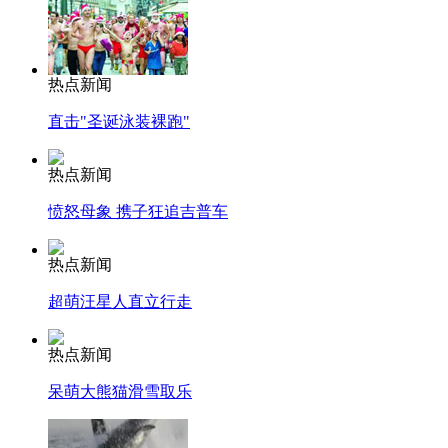
热点新闻
直击"圣诞泳装裸跑"
热点新闻
愤怒母象 携子狂追吉普车
热点新闻
超萌汪星人直立行走
热点新闻
呆萌大熊猫滑雪取乐