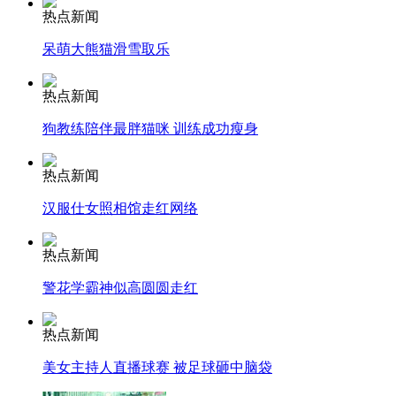
热点新闻
安徽一实载49人客车翻车
呆萌大熊猫滑雪取乐
热点新闻
狗教练陪伴最胖猫咪 训练成功瘦身
走！跟着总书记去植树
热点新闻
消防员救轻生者
花炮节热闹非凡
减压"枕头大战"
汉服仕女照相馆走红网络
热点新闻
警花学霸神似高圆圆走红
纽约上演“枕头大战”
热点新闻
司机酒驾遇交警 急速倒车逃窜
美女主持人直播球赛 被足球砸中脑袋