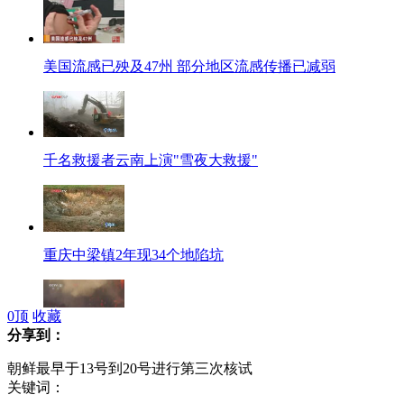
美国流感已殃及47州 部分地区流感传播已减弱
千名救援者云南上演"雪夜大救援"
重庆中梁镇2年现34个地陷坑
0
顶
收藏
分享到：
俄罗斯托尔巴奇火山继续喷发
朝鲜最早于13号到20号进行第三次核试
关键词：