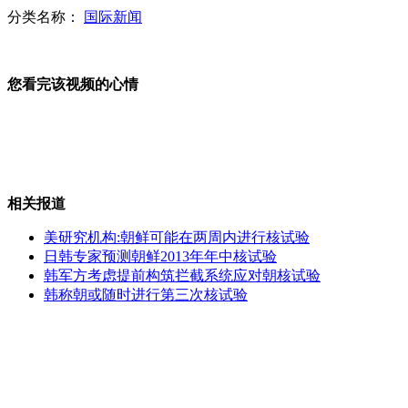
分类名称：
国际新闻
捷克总统在大选前大赦7000名罪犯
您看完该视频的心情
韩国将在李明博任期内发射"罗老号"
相关报道
"黑120"路费高昂 最多一趟挣18万
美研究机构:朝鲜可能在两周内进行核试验
日韩专家预测朝鲜2013年年中核试验
韩军方考虑提前构筑拦截系统应对朝核试验
韩称朝或随时进行第三次核试验
云南山体滑坡 官兵雪夜搜救一夜未停