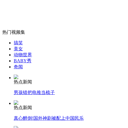
法国首富路易威登老板申请入比利时籍被拒
山西运城恶犬咬伤多人 警民合力深夜将其击毙
热门视频集
搞笑
美女
女孩北京地铁殴打老人 痛下狠手拳打脚踢
动物世界
BABY秀
奇闻
无痛分娩是否安全 医生回应
热点新闻
外交部：反对强权政治霸凌主义
男孩错把电推当梳子
热点新闻
外交部：有关国家言论片面不公正
真心醉倒!国外神剧被配上中国民乐