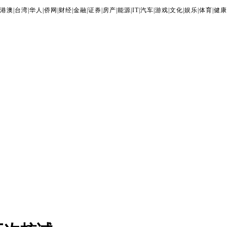
港澳
|
台湾
|
华人
|
侨网
|
财经
|
金融
|
证券
|
房产
|
能源
|
IT
|
汽车
|
游戏
|
文化
|
娱乐
|
体育
|
健康