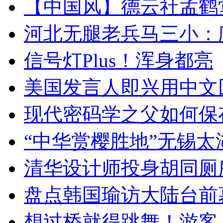
【中国风】德云社孟鹤
河北无腿老兵马三小：爬
信号灯Plus！浑身都亮
美国发言人即兴用中文
现代密码学之父如何保
“中华赏樱胜地”无锡
清华设计师投身胡同厕
盘点韩国瑜访大陆台前
想过桥就得跳舞！游客