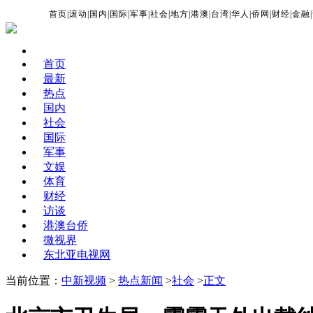
首页
|
滚动
|
国内
|
国际
|
军事
|
社会
|
地方
|
港澳
|
台湾
|
华人
|
侨网
|
财经
|
金融
|
首页
最新
热点
国内
社会
国际
军事
文娱
体育
财经
访谈
港澳台侨
微视界
东北亚电视网
当前位置：
中新视频
>
热点新闻
>
社会
>
正文