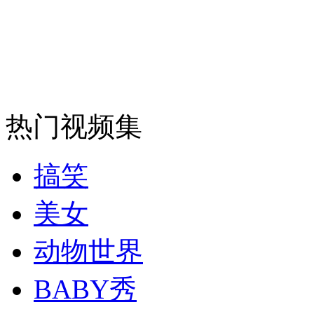
安徽一实载49人客车翻车
走！跟着总书记去植树
热门视频集
消防员救轻生者
花炮节热闹非凡
减压"枕头大战"
搞笑
美女
纽约上演“枕头大战”
动物世界
BABY秀
司机酒驾遇交警 急速倒车逃窜