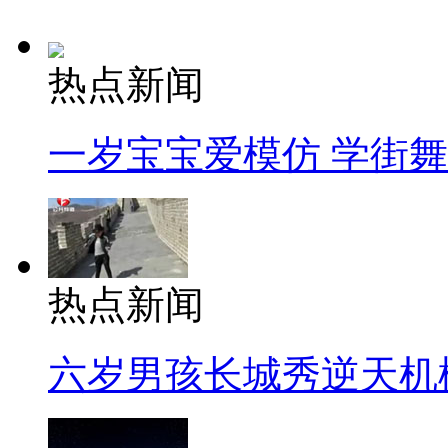
热点新闻
一岁宝宝爱模仿 学街
热点新闻
六岁男孩长城秀逆天机