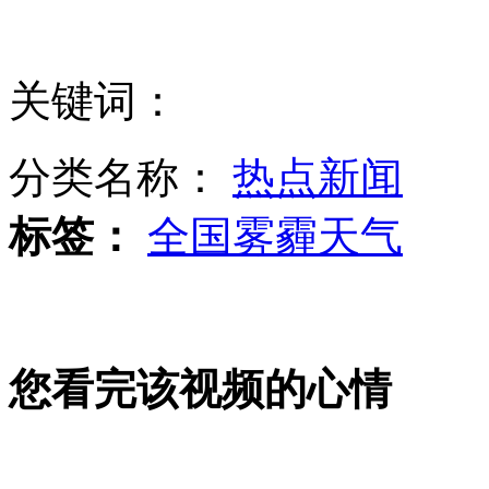
南京持续9天重污染 单双号限行
关键词：
拍客：轿车疯狂碾压一对男女
分类名称：
热点新闻
标签：
全国雾霾天气
北京雾霾源于排放等三大原因
您看完该视频的心情
母亲称儿子上幼儿园被迫舔水渍