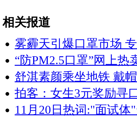
拍客：尿毒症男子自助透析13年
相关报道
山西运城恶犬咬伤多人 警民合力深夜将其击毙
雾霾天引爆口罩市场 专家
“防PM2.5口罩”网上热
女孩北京地铁殴打老人 痛下狠手拳打脚踢
舒淇素颜乘坐地铁 戴
无痛分娩是否安全 医生回应
拍客：女生3元奖励寻
外交部：反对强权政治霸凌主义
11月20日热词:"面试体
外交部：有关国家言论片面不公正