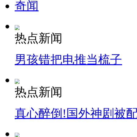
奇闻
热点新闻
男孩错把电推当梳子
热点新闻
真心醉倒!国外神剧被