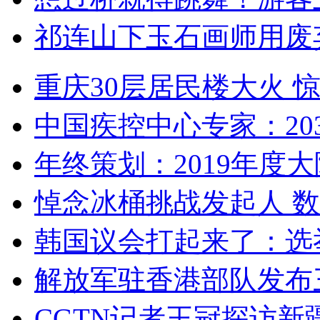
祁连山下玉石画师用废
重庆30层居民楼大火
中国疾控中心专家：203
年终策划：2019年度大陆
悼念冰桶挑战发起人 数百
韩国议会打起来了：选举
解放军驻香港部队发布三
CGTN记者王冠探访新疆