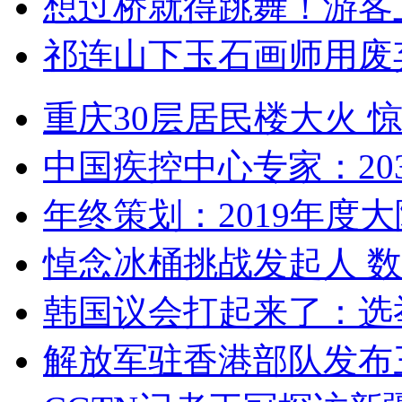
想过桥就得跳舞！游客
祁连山下玉石画师用废
重庆30层居民楼大火
中国疾控中心专家：203
年终策划：2019年度大陆
悼念冰桶挑战发起人 数百
韩国议会打起来了：选举
解放军驻香港部队发布三