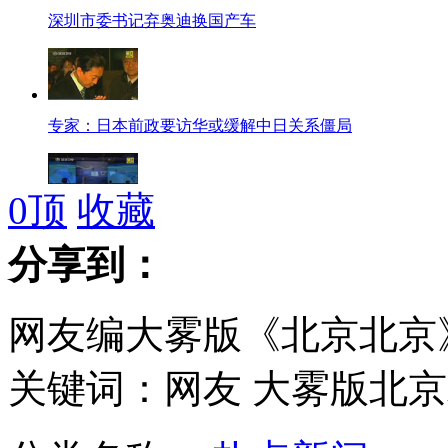
深圳市委书记弃奥迪换国产车
专家：日本前政要访华或缓解中日关系僵局
0
顶
收藏
专家称美国钓鱼岛"骑墙政策"将收获果实
分享到：
网友编大雾版《北京北京
强势围观 六大春运"神器"各显神通
关键词：网友 大雾版北京
实拍:男子欲跳楼被旁人一脚踢下