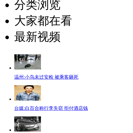
分类浏览
大家都在看
最新视频
温州:小鸟未过安检 被乘客砸死
台媒:白百合称行李失窃 拒付酒店钱