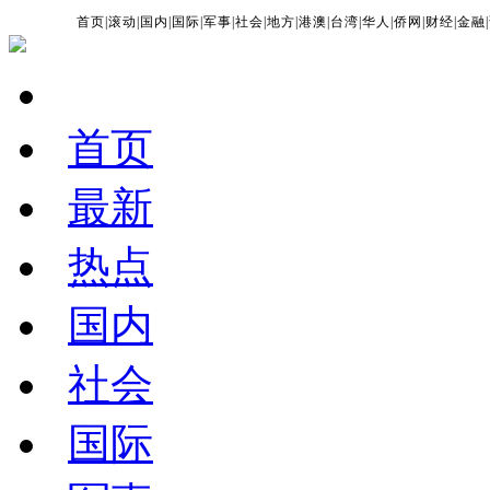
首页
|
滚动
|
国内
|
国际
|
军事
|
社会
|
地方
|
港澳
|
台湾
|
华人
|
侨网
|
财经
|
金融
|
首页
最新
热点
国内
社会
国际