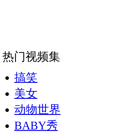
女孩北京地铁殴打老人 痛下狠手拳打脚踢
无痛分娩是否安全 医生回应
外交部：反对强权政治霸凌主义
热门视频集
外交部：有关国家言论片面不公正
搞笑
美女
安徽一实载49人客车翻车
动物世界
BABY秀