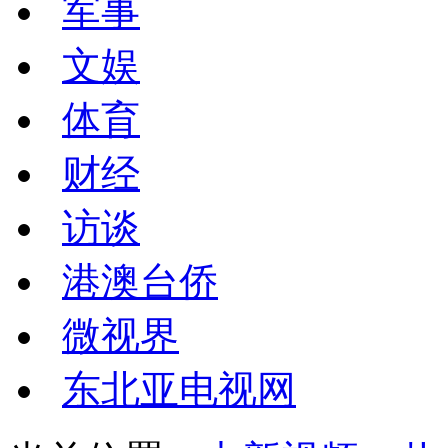
军事
文娱
体育
财经
访谈
港澳台侨
微视界
东北亚电视网