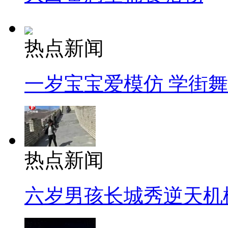
热点新闻
一岁宝宝爱模仿 学街
热点新闻
六岁男孩长城秀逆天机