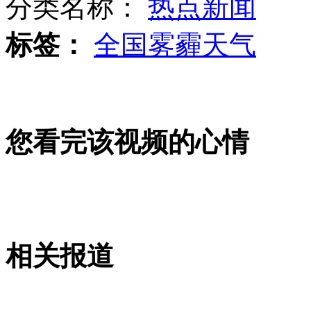
分类名称：
热点新闻
标签：
全国雾霾天气
解放军集团军番号公开 18个集团军驻防四区域
您看完该视频的心情
实拍女子跌落被卡 消防员割墙营救
解放军陆军集团军番号对外公开
相关报道
山西运城恶犬咬伤多人 警民合力深夜将其击毙