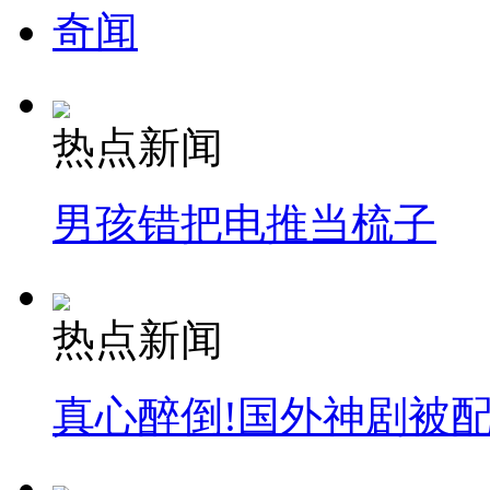
走！跟着总书记去植树
奇闻
消防员救轻生者
花炮节热闹非凡
减压"枕头大战"
热点新闻
纽约上演“枕头大战”
男孩错把电推当梳子
司机酒驾遇交警 急速倒车逃窜
热点新闻
真心醉倒!国外神剧被