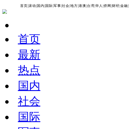
首页
|
滚动
|
国内
|
国际
|
军事
|
社会
|
地方
|
港澳
|
台湾
|
华人
|
侨网
|
财经
|
金融
|
首页
最新
热点
国内
社会
国际