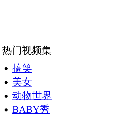
安徽一实载49人客车翻车
走！跟着总书记去植树
热门视频集
消防员救轻生者
花炮节热闹非凡
减压"枕头大战"
搞笑
美女
纽约上演“枕头大战”
动物世界
BABY秀
司机酒驾遇交警 急速倒车逃窜