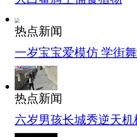
热点新闻
一岁宝宝爱模仿 学街
热点新闻
六岁男孩长城秀逆天机