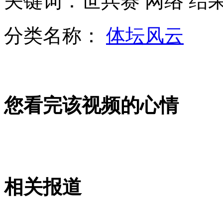
关键词：世兵赛 网络 结果
女子患乳腺癌植义乳被蚊子叮爆
分类名称：
体坛风云
山西运城恶犬咬伤多人 警民合力深夜将其击毙
女孩北京地铁殴打老人 痛下狠手拳打脚踢
您看完该视频的心情
无痛分娩是否安全 医生回应
外交部：反对强权政治霸凌主义
相关报道
外交部：有关国家言论片面不公正