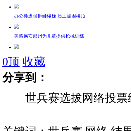
办公楼遭强拆砸楼梯 员工被困楼顶
美路易安那州为儿童提供枪械训练
邻居举报"房嫂"16套房产 证监会介入
0
顶
收藏
分享到：
警察抓网友开房被批回应称"合法"
世兵赛选拔网络投票结
日"屁垫"服务 美女屁股可当枕头
座驾抛锚 女王为司机鼓劲