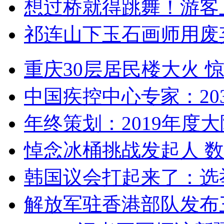
想过桥就得跳舞！游客
祁连山下玉石画师用废
重庆30层居民楼大火
中国疾控中心专家：203
年终策划：2019年度大陆
悼念冰桶挑战发起人 数百
韩国议会打起来了：选举
解放军驻香港部队发布三