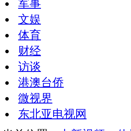
军事
文娱
体育
财经
访谈
港澳台侨
微视界
东北亚电视网