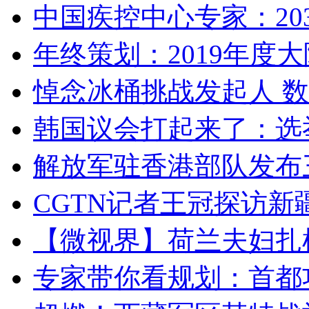
中国疾控中心专家：203
年终策划：2019年度大陆
悼念冰桶挑战发起人 数百
韩国议会打起来了：选举
解放军驻香港部队发布三
CGTN记者王冠探访新疆
【微视界】荷兰夫妇扎根青
专家带你看规划：首都功