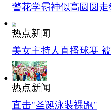
警花学霸神似高圆圆走
热点新闻
美女主持人直播球赛 
热点新闻
直击"圣诞泳装裸跑"