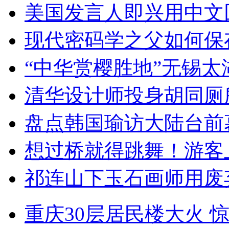
美国发言人即兴用中文
现代密码学之父如何保
“中华赏樱胜地”无锡
清华设计师投身胡同厕
盘点韩国瑜访大陆台前
想过桥就得跳舞！游客
祁连山下玉石画师用废
重庆30层居民楼大火