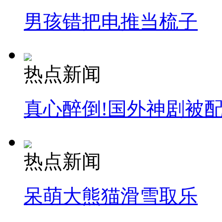
男孩错把电推当梳子
纽约上演“枕头大战”
热点新闻
司机酒驾遇交警 急速倒车逃窜
真心醉倒!国外神剧被
热点新闻
呆萌大熊猫滑雪取乐