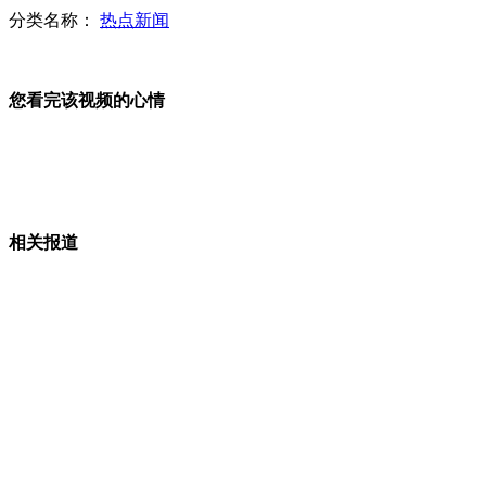
邻居举报"房嫂"16套房产 证监会介入
分类名称：
热点新闻
警察抓网友开房被批回应称"合法"
您看完该视频的心情
日"屁垫"服务 美女屁股可当枕头
座驾抛锚 女王为司机鼓劲
相关报道
山西运城恶犬咬伤多人 警民合力深夜将其击毙
女孩北京地铁殴打老人 痛下狠手拳打脚踢