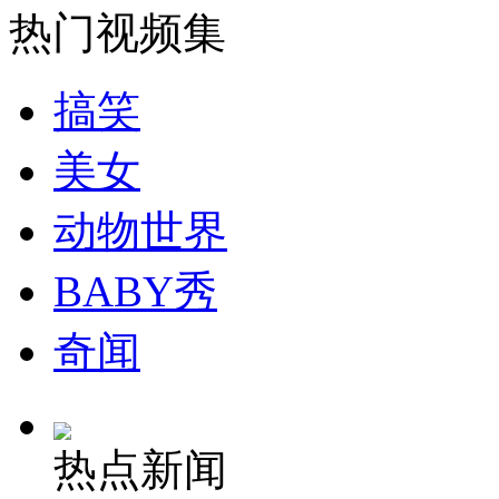
无痛分娩是否安全 医生回应
热门视频集
外交部：反对强权政治霸凌主义
搞笑
美女
外交部：有关国家言论片面不公正
动物世界
安徽一实载49人客车翻车
BABY秀
奇闻
走！跟着总书记去植树
热点新闻
消防员救轻生者
花炮节热闹非凡
减压"枕头大战"