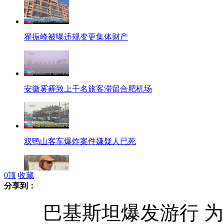
翟振峰被曝违规变更集体财产
安徽雾霾致上千名旅客滞留合肥机场
双鸭山客车爆炸案件嫌疑人已死
0
顶
收藏
分享到：
最尽职女环卫工 用手指抠香烟头
巴基斯坦爆发游行 为