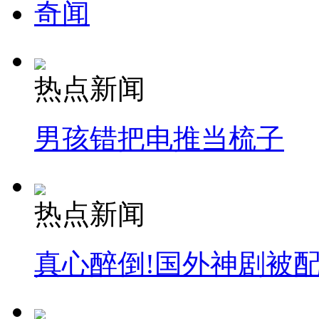
奇闻
热点新闻
男孩错把电推当梳子
热点新闻
真心醉倒!国外神剧被