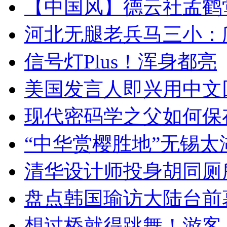
【中国风】德云社孟鹤
河北无腿老兵马三小：爬
信号灯Plus！浑身都亮
美国发言人即兴用中文
现代密码学之父如何保
“中华赏樱胜地”无锡
清华设计师投身胡同厕
盘点韩国瑜访大陆台前
想过桥就得跳舞！游客