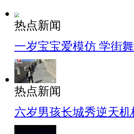
热点新闻
一岁宝宝爱模仿 学街
热点新闻
六岁男孩长城秀逆天机