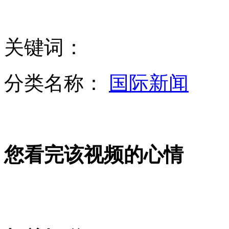
重庆发布今年首个"霾黄色预警信号"
关键词：
阿姆斯特朗首承认曾服用过违禁药物
分类名称：
国际新闻
实拍台毒贩拒检冲撞 警察连开8枪上演追逐战
拍客：不会上网农民工一票难求
您看完该视频的心情
拍客：幼儿园孩子的集体婚礼