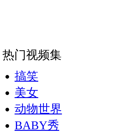
走！跟着总书记去植树
消防员救轻生者
花炮节热闹非凡
减压"枕头大战"
热门视频集
搞笑
纽约上演“枕头大战”
美女
司机酒驾遇交警 急速倒车逃窜
动物世界
BABY秀