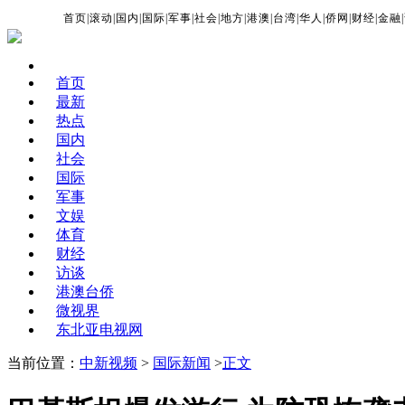
首页
|
滚动
|
国内
|
国际
|
军事
|
社会
|
地方
|
港澳
|
台湾
|
华人
|
侨网
|
财经
|
金融
|
首页
最新
热点
国内
社会
国际
军事
文娱
体育
财经
访谈
港澳台侨
微视界
东北亚电视网
当前位置：
中新视频
>
国际新闻
>
正文