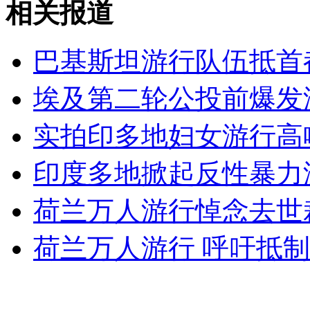
相关报道
山西运城恶犬咬伤多人 警民合力深夜将其击毙
巴基斯坦游行队伍抵首
女孩北京地铁殴打老人 痛下狠手拳打脚踢
埃及第二轮公投前爆发
无痛分娩是否安全 医生回应
实拍印多地妇女游行高
印度多地掀起反性暴力游
外交部：反对强权政治霸凌主义
荷兰万人游行悼念去世
外交部：有关国家言论片面不公正
荷兰万人游行 呼吁抵
安徽一实载49人客车翻车