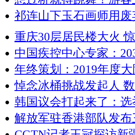
祁连山下玉石画师用废
重庆30层居民楼大火
中国疾控中心专家：203
年终策划：2019年度大陆
悼念冰桶挑战发起人 数百
韩国议会打起来了：选举
解放军驻香港部队发布三
CGTN记者王冠探访新疆