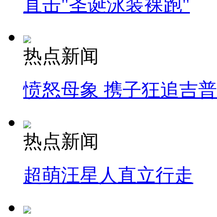
直击"圣诞泳装裸跑"
热点新闻
愤怒母象 携子狂追吉
热点新闻
超萌汪星人直立行走