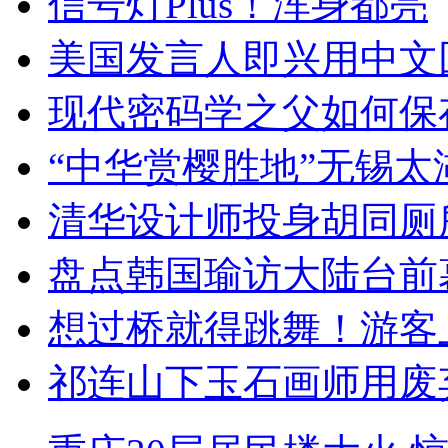
信号灯Plus！浑身都亮
美国发言人即兴用中文
现代密码学之父如何保
“中华赏樱胜地”无锡
清华设计师投身胡同厕
盘点韩国瑜访大陆台前
想过桥就得跳舞！游客
祁连山下玉石画师用废