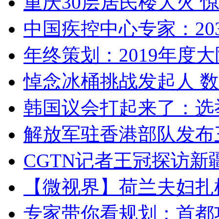
重庆30层居民楼大火
中国疾控中心专家：203
年终策划：2019年度大陆
悼念冰桶挑战发起人 数百
韩国议会打起来了：选举
解放军驻香港部队发布三
CGTN记者王冠探访新疆
【微视界】荷兰夫妇扎根青
专家带你看规划：首都功