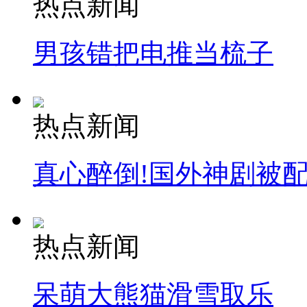
热点新闻
男孩错把电推当梳子
走！跟着总书记去植树
消防员救轻生者
花炮节热闹非凡
减压"枕头大战"
热点新闻
真心醉倒!国外神剧被
纽约上演“枕头大战”
司机酒驾遇交警 急速倒车逃窜
热点新闻
呆萌大熊猫滑雪取乐