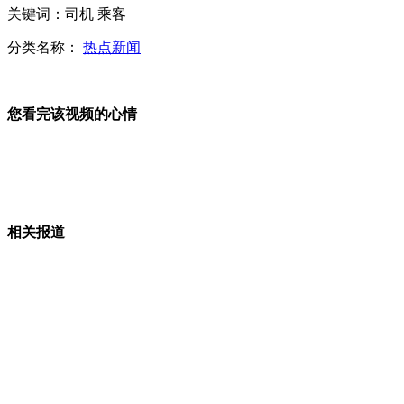
关键词：司机 乘客
分类名称：
热点新闻
记者撰文评雾霾 陈光标奖20万现金
您看完该视频的心情
孩奴吐槽：孩子是持续消费的奢侈品
相关报道
拍客：杭浦高速大雾弥漫 20车追尾
开锁广告满天飞 只要给钱就开锁