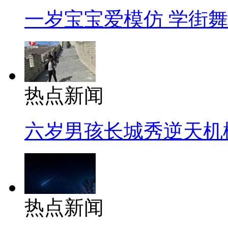
一岁宝宝爱模仿 学街
热点新闻
六岁男孩长城秀逆天机
热点新闻