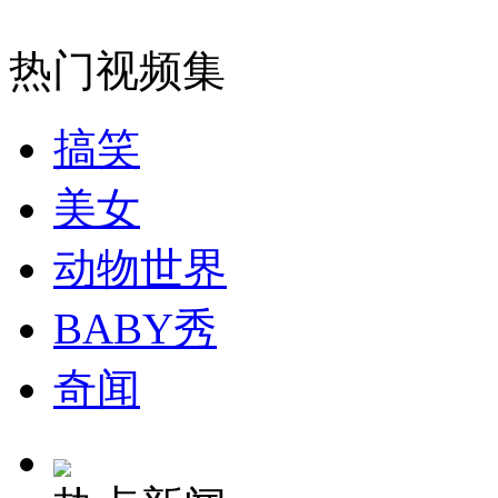
山西运城恶犬咬伤多人 警民合力深夜将其击毙
热门视频集
女孩北京地铁殴打老人 痛下狠手拳打脚踢
搞笑
美女
无痛分娩是否安全 医生回应
动物世界
外交部：反对强权政治霸凌主义
BABY秀
外交部：有关国家言论片面不公正
奇闻
安徽一实载49人客车翻车