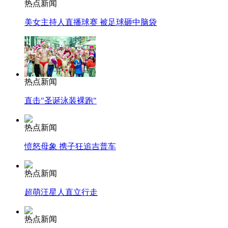
热点新闻
美女主持人直播球赛 被足球砸中脑袋
热点新闻
直击"圣诞泳装裸跑"
热点新闻
愤怒母象 携子狂追吉普车
热点新闻
超萌汪星人直立行走
热点新闻