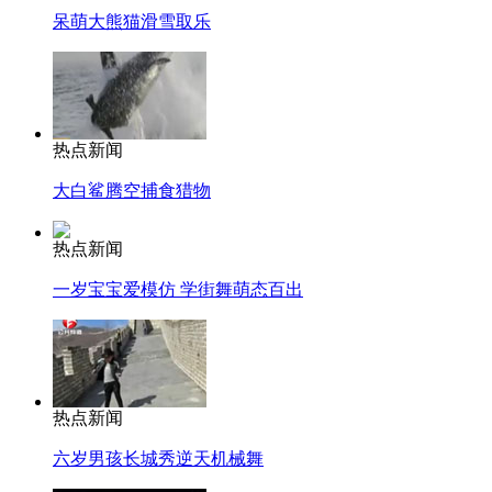
呆萌大熊猫滑雪取乐
热点新闻
大白鲨腾空捕食猎物
热点新闻
一岁宝宝爱模仿 学街舞萌态百出
热点新闻
六岁男孩长城秀逆天机械舞