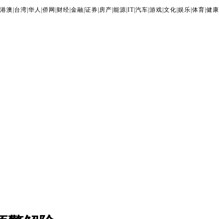
港澳
|
台湾
|
华人
|
侨网
|
财经
|
金融
|
证券
|
房产
|
能源
|
IT
|
汽车
|
游戏
|
文化
|
娱乐
|
体育
|
健康