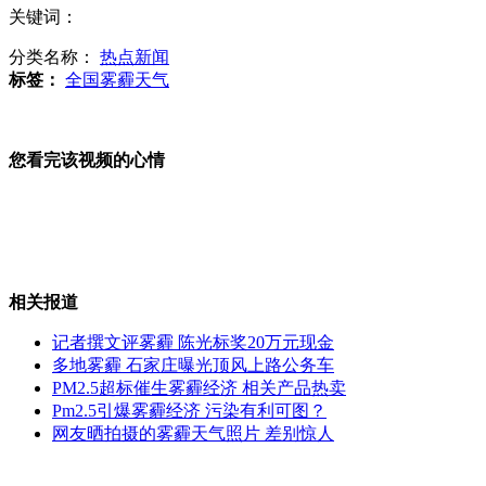
关键词：
实拍公交司机较劲 咆哮拒乘客上车
分类名称：
热点新闻
标签：
全国雾霾天气
中学让学生购5套校服 称换洗方便
您看完该视频的心情
英国一架直升机伦敦坠毁 两人死亡
相关报道
山西运城恶犬咬伤多人 警民合力深夜将其击毙
记者撰文评雾霾 陈光标奖20万元现金
多地雾霾 石家庄曝光顶风上路公务车
PM2.5超标催生雾霾经济 相关产品热卖
Pm2.5引爆雾霾经济 污染有利可图？
女孩北京地铁殴打老人 痛下狠手拳打脚踢
网友晒拍摄的雾霾天气照片 差别惊人