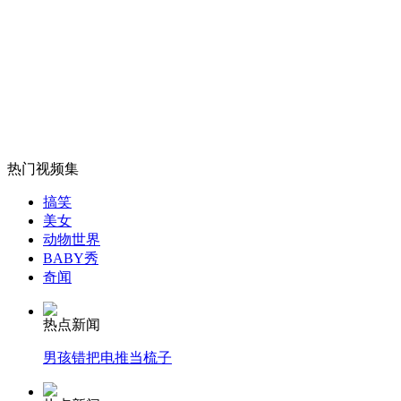
无痛分娩是否安全 医生回应
外交部：反对强权政治霸凌主义
外交部：有关国家言论片面不公正
热门视频集
搞笑
美女
安徽一实载49人客车翻车
动物世界
BABY秀
奇闻
走！跟着总书记去植树
热点新闻
男孩错把电推当梳子
消防员救轻生者
花炮节热闹非凡
减压"枕头大战"