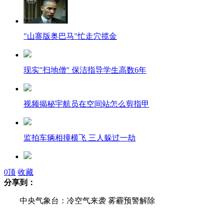
"山寨版奥巴马"忙走穴揽金
现实"扫地僧" 保洁指导学生高数6年
视频揭秘宇航员在空间站怎么剪指甲
监拍车辆相撞横飞 三人躲过一劫
贫困县75万奖拳王 称其他方面可省
0
顶
收藏
分享到：
中央气象台：冷空气来袭 雾霾预警解除
西安为城市美观 停车方向必须向外