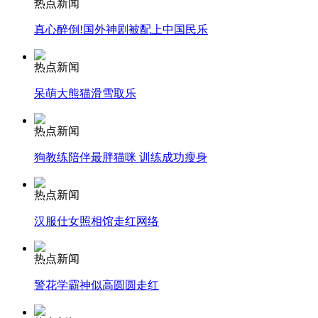
热点新闻
真心醉倒!国外神剧被配上中国民乐
热点新闻
纽约上演“枕头大战”
呆萌大熊猫滑雪取乐
司机酒驾遇交警 急速倒车逃窜
热点新闻
狗教练陪伴最胖猫咪 训练成功瘦身
热点新闻
汉服仕女照相馆走红网络
热点新闻
警花学霸神似高圆圆走红