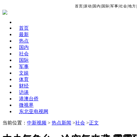
首页
|
滚动
|
国内
|
国际
|
军事
|
社会
|
地方
|
首页
最新
热点
国内
社会
国际
军事
文娱
体育
财经
访谈
港澳台侨
微视界
东北亚电视网
当前位置：
中新视频
>
热点新闻
>
社会
>
正文