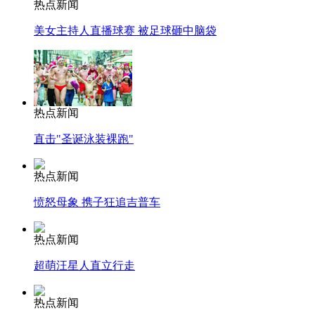
热点新闻
美女主持人直播球赛 被足球砸中脑袋
热点新闻
直击"圣诞泳装裸跑"
热点新闻
愤怒母象 携子狂追吉普车
热点新闻
超萌汪星人直立行走
热点新闻