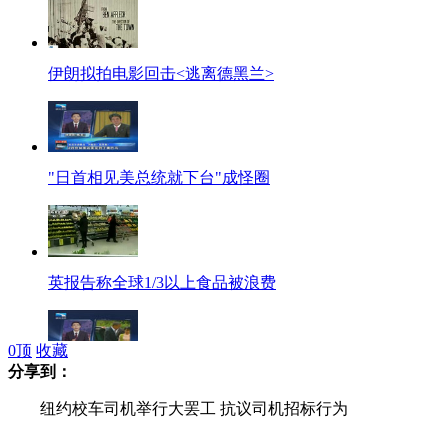
伊朗拟拍电影回击<逃离德黑兰>
"日首相见美总统就下台"成怪圈
英报告称全球1/3以上食品被浪费
0
顶
收藏
分享到：
专家：日本为"远来的客人"疏远"永远的邻居"
纽约校车司机举行大罢工 抗议司机招标行为