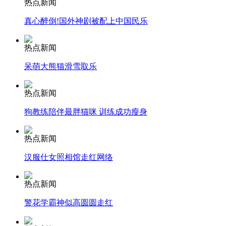
热点新闻
真心醉倒!国外神剧被配上中国民乐
安徽一实载49人客车翻车
热点新闻
呆萌大熊猫滑雪取乐
走！跟着总书记去植树
热点新闻
狗教练陪伴最胖猫咪 训练成功瘦身
消防员救轻生者
花炮节热闹非凡
减压"枕头大战"
热点新闻
汉服仕女照相馆走红网络
纽约上演“枕头大战”
热点新闻
警花学霸神似高圆圆走红
司机酒驾遇交警 急速倒车逃窜