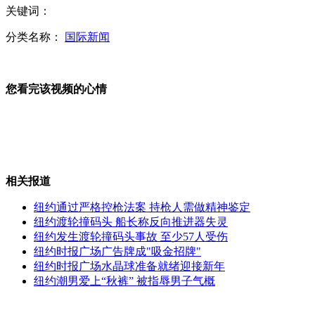
关键词：
行车中忽被砸中 司机满脸鲜血停车
分类名称：
国际新闻
您看完该视频的心情
东海舰队远海奔袭 二炮前移部署震慑日本
抑郁症药品被扣 航空公司被告
相关报道
纽约通过严格控枪法案 持枪人需做精神鉴定
纽约渡轮撞码头 船长称反向推进器失灵
纽约发生渡轮撞码头事故 至少57人受伤
周星驰称提案重点为电影推广
纽约时报广场广告牌成"吸金招牌"
纽约时报广场水晶球准备就绪迎接新年
纽约潮男爱上“秋裤” 被指辱男子气概