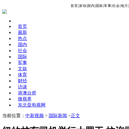
首页
|
滚动
|
国内
|
国际
|
军事
|
社会
|
地方
|
首页
最新
热点
国内
社会
国际
军事
文娱
体育
财经
访谈
港澳台侨
微视界
东北亚电视网
当前位置：
中新视频
>
国际新闻
>
正文