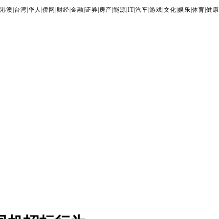
港澳
|
台湾
|
华人
|
侨网
|
财经
|
金融
|
证券
|
房产
|
能源
|
IT
|
汽车
|
游戏
|
文化
|
娱乐
|
体育
|
健康