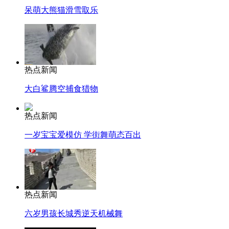
呆萌大熊猫滑雪取乐
热点新闻
大白鲨腾空捕食猎物
热点新闻
一岁宝宝爱模仿 学街舞萌态百出
热点新闻
六岁男孩长城秀逆天机械舞