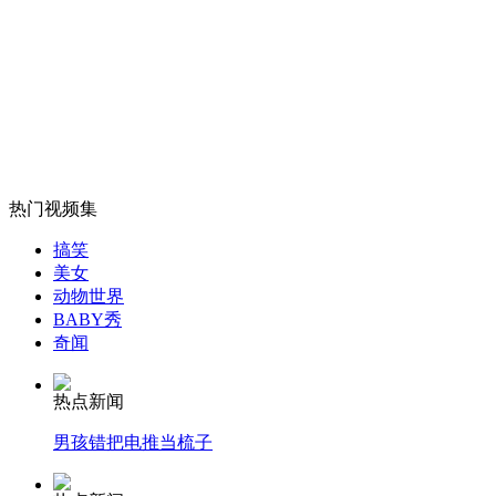
解放军少将：日本右翼应归入恐怖组织
山西运城恶犬咬伤多人 警民合力深夜将其击毙
女孩北京地铁殴打老人 痛下狠手拳打脚踢
热门视频集
搞笑
美女
无痛分娩是否安全 医生回应
动物世界
BABY秀
奇闻
外交部：反对强权政治霸凌主义
热点新闻
外交部：有关国家言论片面不公正
男孩错把电推当梳子