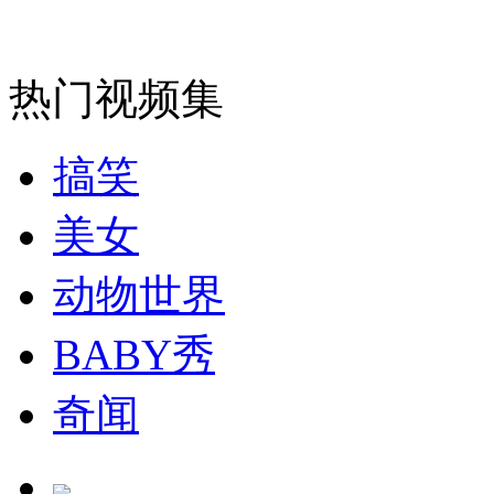
走！跟着总书记去植树
热门视频集
消防员救轻生者
花炮节热闹非凡
减压"枕头大战"
搞笑
美女
纽约上演“枕头大战”
动物世界
BABY秀
司机酒驾遇交警 急速倒车逃窜
奇闻