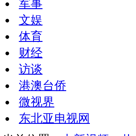
军事
文娱
体育
财经
访谈
港澳台侨
微视界
东北亚电视网