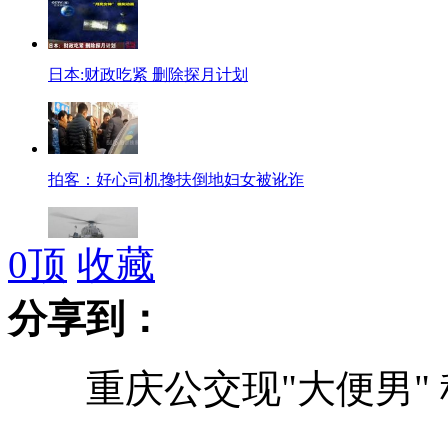
日本:财政吃紧 删除探月计划
拍客：好心司机搀扶倒地妇女被讹诈
0
顶
收藏
拍客：直升飞机迎娶新娘 每小时租金两万
分享到：
重庆公交现"大便男" 
搓手猫网络爆红 又萌又怜