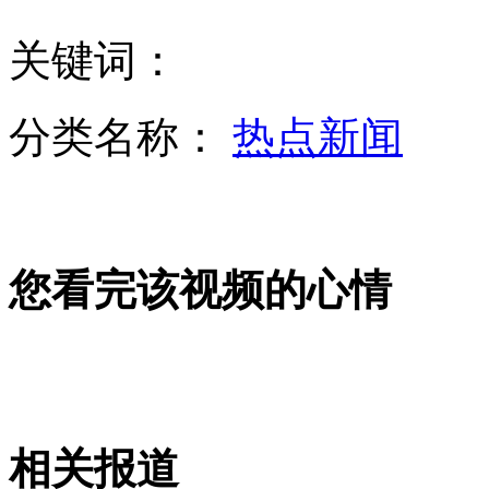
关键词：
实拍惊险民间斗牛 男子瞬间被顶飞
分类名称：
热点新闻
继父酒后兽性大发 强奸继女后潜逃
您看完该视频的心情
"好奇"号将首次钻探火星岩石
监拍窃贼利用遥控锁 专偷别克车
相关报道
山西运城恶犬咬伤多人 警民合力深夜将其击毙