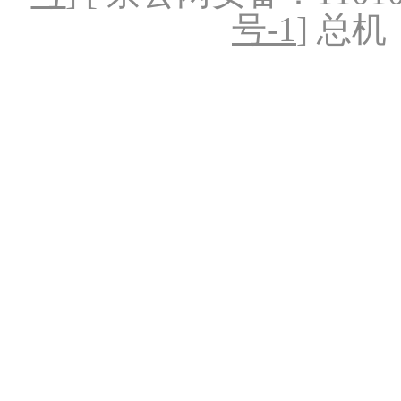
号-1
] 总机：