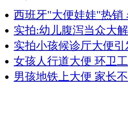
西班牙"大便娃娃"热销 
女孩北京地铁殴打老人 痛下狠手拳打脚踢
实拍:幼儿腹泻当众大解
实拍小孩候诊厅大便引
无痛分娩是否安全 医生回应
女孩人行道大便 环卫
外交部：反对强权政治霸凌主义
男孩地铁上大便 家长
外交部：有关国家言论片面不公正
安徽一实载49人客车翻车