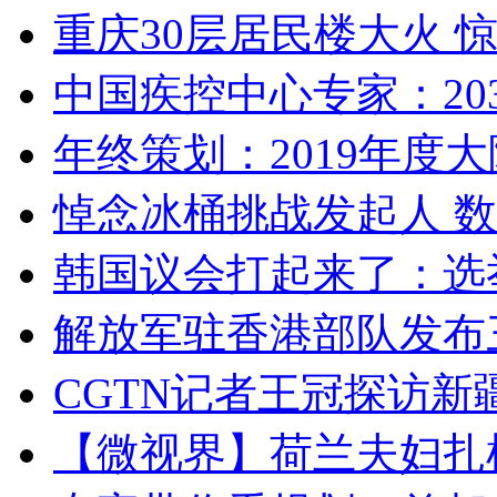
重庆30层居民楼大火
中国疾控中心专家：203
年终策划：2019年度大陆
悼念冰桶挑战发起人 数百
韩国议会打起来了：选举
解放军驻香港部队发布三
CGTN记者王冠探访新疆
【微视界】荷兰夫妇扎根青