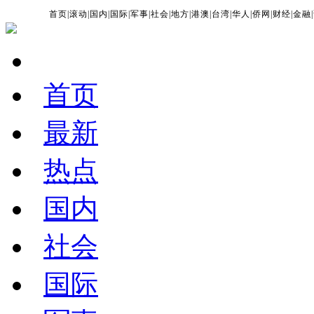
首页
|
滚动
|
国内
|
国际
|
军事
|
社会
|
地方
|
港澳
|
台湾
|
华人
|
侨网
|
财经
|
金融
|
首页
最新
热点
国内
社会
国际