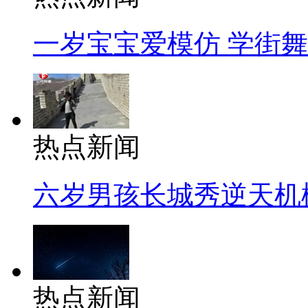
一岁宝宝爱模仿 学街
热点新闻
六岁男孩长城秀逆天机
热点新闻