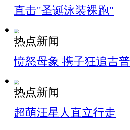
直击"圣诞泳装裸跑"
热点新闻
愤怒母象 携子狂追吉
热点新闻
超萌汪星人直立行走