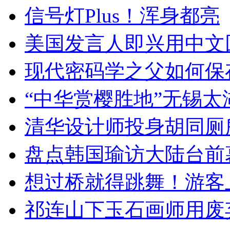
信号灯Plus！浑身都亮
美国发言人即兴用中文
现代密码学之父如何保
“中华赏樱胜地”无锡
清华设计师投身胡同厕
盘点韩国瑜访大陆台前
想过桥就得跳舞！游客
祁连山下玉石画师用废