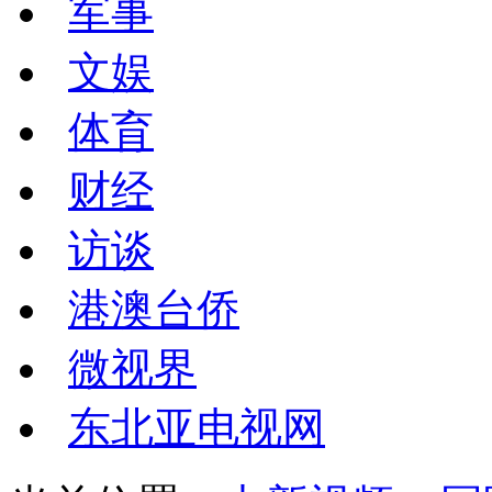
军事
文娱
体育
财经
访谈
港澳台侨
微视界
东北亚电视网