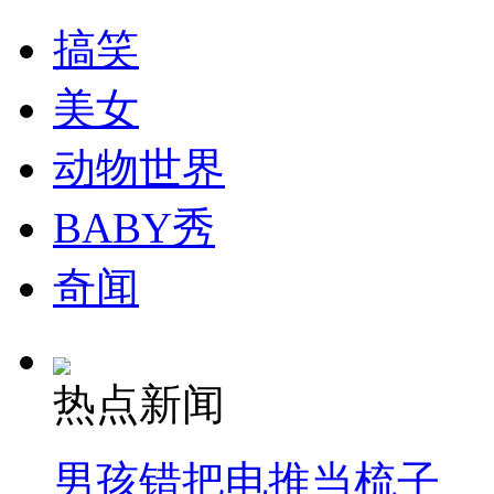
走！跟着总书记去植树
搞笑
消防员救轻生者
花炮节热闹非凡
减压"枕头大战"
美女
动物世界
纽约上演“枕头大战”
BABY秀
奇闻
司机酒驾遇交警 急速倒车逃窜
热点新闻
男孩错把电推当梳子