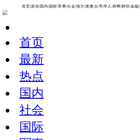
首页
|
滚动
|
国内
|
国际
|
军事
|
社会
|
地方
|
港澳
|
台湾
|
华人
|
侨网
|
财经
|
金融
|
首页
最新
热点
国内
社会
国际