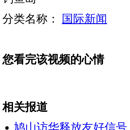
分类名称：
国际新闻
专家：日本前政要访华或缓解中日关系僵局
您看完该视频的心情
专家称美国钓鱼岛"骑墙政策"将收获果实
强势围观 六大春运"神器"各显神通
相关报道
山西运城恶犬咬伤多人 警民合力深夜将其击毙
鸠山访华释放友好信号