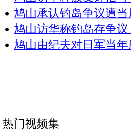
女孩北京地铁殴打老人 痛下狠手拳打脚踢
鸠山承认钓岛争议遭当
鸠山访华称钓岛存争议
无痛分娩是否安全 医生回应
鸠山由纪夫对日军当年
外交部：反对强权政治霸凌主义
外交部：有关国家言论片面不公正
安徽一实载49人客车翻车
热门视频集