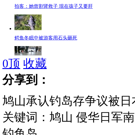
拍客：她曾割肾救子 现在孩子又要肝
鳄鱼冬眠中被游客用石头砸死
0
顶
收藏
温州:小鸟未过安检 被乘客砸死
分享到：
鸠山承认钓岛存争议被日右
台媒:白百合称行李失窃 拒付酒店钱
关键词：鸠山 侵华日军
钓鱼岛
深圳市委书记弃奥迪换国产车