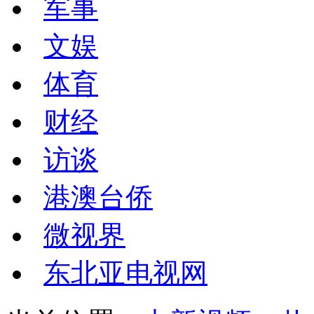
军事
文娱
体育
财经
访谈
港澳台侨
微视界
东北亚电视网