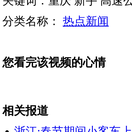
关键词：重庆 新手 高速
分类名称：
热点新闻
印山区降雪平原降雨 冰雹似乒乓球
您看完该视频的心情
网传钥匙安全分类图:十字钥匙最危险
首条横跨台湾海峡光缆建成
相关报道
山西运城恶犬咬伤多人 警民合力深夜将其击毙
浙江:春节期间小客车