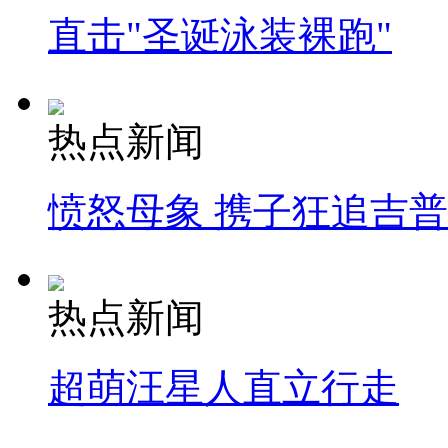
直击"圣诞泳装裸跑"
热点新闻
愤怒母象 携子狂追吉
热点新闻
超萌汪星人直立行走