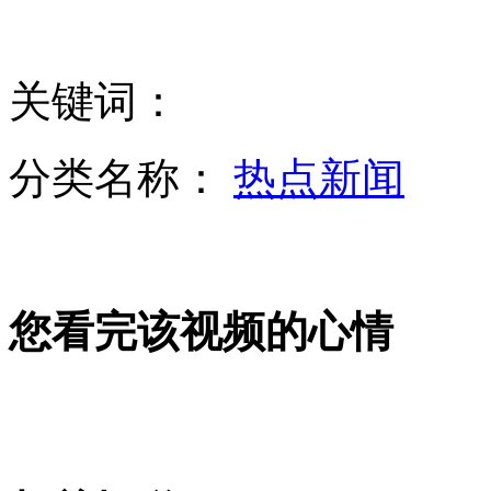
山火肆虐 悉尼气温创历史最高
关键词：
四川白玉县发生5.4级地震
分类名称：
热点新闻
安倍称将加速讨论行驶集体自卫权
您看完该视频的心情
欧盟正式启用统一驾照旨在打击造假