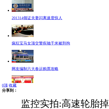
201314领证夫妻闪离速度惊人
疯狂宝马女顶交警疾驰千米被刑拘
网友编制六大春运购票攻略
0
顶
收藏
分享到：
广东:政协委员不履职将被“请辞”
监控实拍:高速轮胎掉