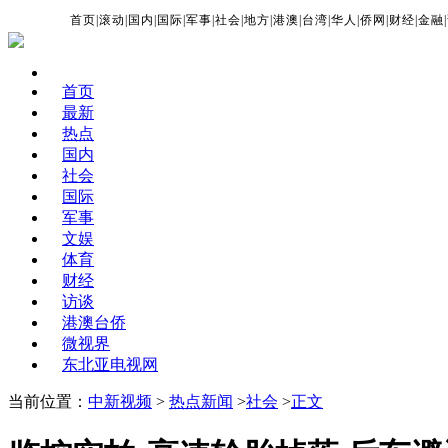
首页
|
滚动
|
国内
|
国际
|
军事
|
社会
|
地方
|
港澳
|
台湾
|
华人
|
侨网
|
财经
|
金融
|
首页
最新
热点
国内
社会
国际
军事
文娱
体育
财经
访谈
港澳台侨
微视界
东北亚电视网
当前位置：
中新视频
>
热点新闻
>
社会
>
正文