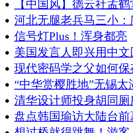
【中国风】德云社孟鹤
河北无腿老兵马三小：爬
信号灯Plus！浑身都亮
美国发言人即兴用中文
现代密码学之父如何保
“中华赏樱胜地”无锡
清华设计师投身胡同厕
盘点韩国瑜访大陆台前
想过桥就得跳舞！游客