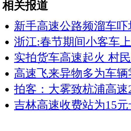
相关报道
美部署空中警戒管制机监控钓鱼岛
新手高速公路频溜车吓
山西运城恶犬咬伤多人 警民合力深夜将其击毙
浙江:春节期间小客车
实拍货车高速起火 村
女孩北京地铁殴打老人 痛下狠手拳打脚踢
高速飞来异物多为车辆
无痛分娩是否安全 医生回应
拍客：大雾致杭浦高速
外交部：反对强权政治霸凌主义
吉林高速收费站为15元
外交部：有关国家言论片面不公正