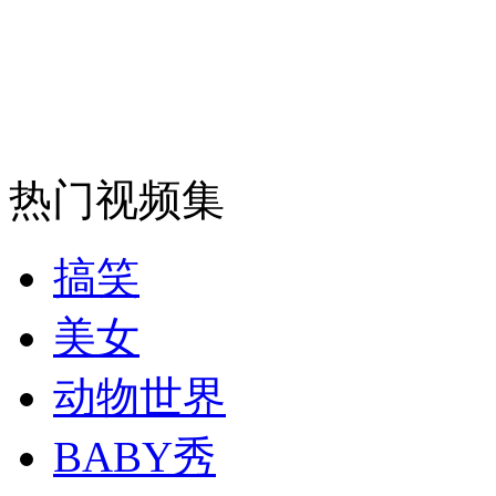
安徽一实载49人客车翻车
走！跟着总书记去植树
热门视频集
消防员救轻生者
花炮节热闹非凡
减压"枕头大战"
搞笑
美女
纽约上演“枕头大战”
动物世界
BABY秀
司机酒驾遇交警 急速倒车逃窜