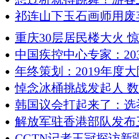
祁连山下玉石画师用废
重庆30层居民楼大火
中国疾控中心专家：203
年终策划：2019年度大陆
悼念冰桶挑战发起人 数百
韩国议会打起来了：选举
解放军驻香港部队发布三
CGTN记者王冠探访新疆