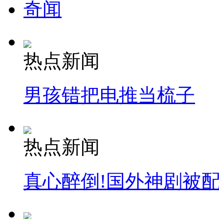
奇闻
热点新闻
男孩错把电推当梳子
热点新闻
真心醉倒!国外神剧被