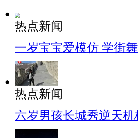
热点新闻
一岁宝宝爱模仿 学街
热点新闻
六岁男孩长城秀逆天机