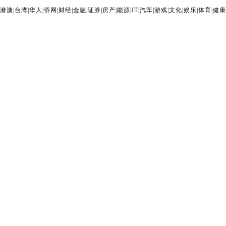
港澳
|
台湾
|
华人
|
侨网
|
财经
|
金融
|
证券
|
房产
|
能源
|
IT
|
汽车
|
游戏
|
文化
|
娱乐
|
体育
|
健康