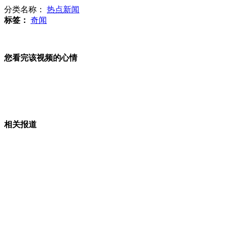
分类名称：
热点新闻
印度16岁少女空手道徒手击退歹徒获嘉奖
标签：
奇闻
您看完该视频的心情
美联社副社长：朝或将允许更多外国媒体进驻
相关报道
日本首相安倍将于2月访美
山西运城恶犬咬伤多人 警民合力深夜将其击毙
女孩北京地铁殴打老人 痛下狠手拳打脚踢