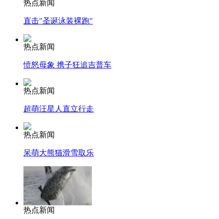
热点新闻
直击"圣诞泳装裸跑"
热点新闻
愤怒母象 携子狂追吉普车
热点新闻
超萌汪星人直立行走
热点新闻
呆萌大熊猫滑雪取乐
热点新闻