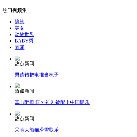
热门视频集
无痛分娩是否安全 医生回应
搞笑
美女
外交部：反对强权政治霸凌主义
动物世界
BABY秀
奇闻
外交部：有关国家言论片面不公正
热点新闻
男孩错把电推当梳子
安徽一实载49人客车翻车
热点新闻
真心醉倒!国外神剧被配上中国民乐
热点新闻
走！跟着总书记去植树
呆萌大熊猫滑雪取乐