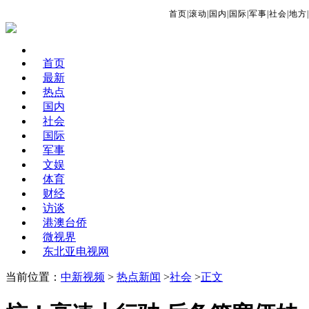
首页
|
滚动
|
国内
|
国际
|
军事
|
社会
|
地方
|
首页
最新
热点
国内
社会
国际
军事
文娱
体育
财经
访谈
港澳台侨
微视界
东北亚电视网
当前位置：
中新视频
>
热点新闻
>
社会
>
正文