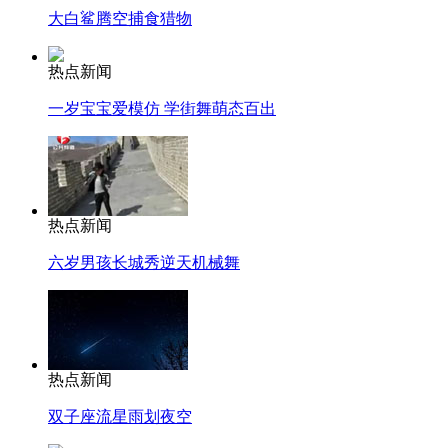
大白鲨腾空捕食猎物
热点新闻
一岁宝宝爱模仿 学街舞萌态百出
热点新闻
六岁男孩长城秀逆天机械舞
热点新闻
双子座流星雨划夜空