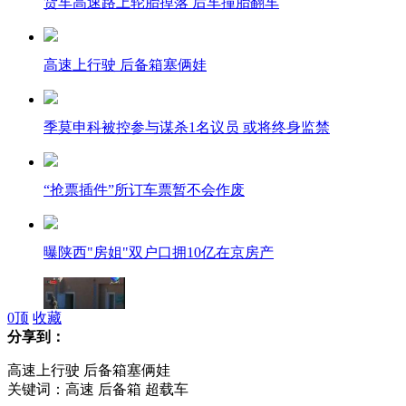
货车高速路上轮胎掉落 后车撞胎翻车
高速上行驶 后备箱塞俩娃
季莫申科被控参与谋杀1名议员 或将终身监禁
“抢票插件”所订车票暂不会作废
曝陕西"房姐"双户口拥10亿在京房产
0
顶
收藏
分享到：
阿尔及利亚人质救援行动结束 23名人质遇害
高速上行驶 后备箱塞俩娃
关键词：高速 后备箱 超载车