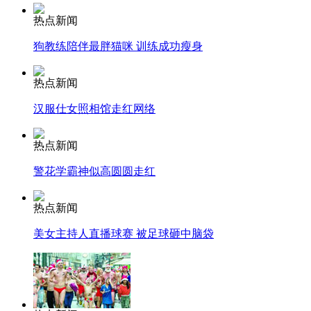
消防员救轻生者
花炮节热闹非凡
减压"枕头大战"
热点新闻
狗教练陪伴最胖猫咪 训练成功瘦身
热点新闻
纽约上演“枕头大战”
汉服仕女照相馆走红网络
司机酒驾遇交警 急速倒车逃窜
热点新闻
警花学霸神似高圆圆走红
热点新闻
美女主持人直播球赛 被足球砸中脑袋