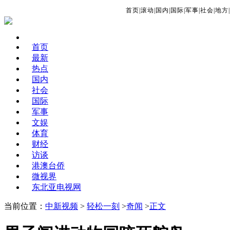
首页
|
滚动
|
国内
|
国际
|
军事
|
社会
|
地方
|
首页
最新
热点
国内
社会
国际
军事
文娱
体育
财经
访谈
港澳台侨
微视界
东北亚电视网
当前位置：
中新视频
>
轻松一刻
>
奇闻
>
正文