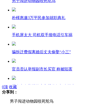
男子闯进动物园咬死鸵鸟
朴槿惠邀3万平民参加就职典礼
手机屏太大 司机双手接电话引车祸
骗拆迁费假离婚后丈夫偷娶“小三”
官员否认举报副市长买官 称被陷害
网友实名举报警察入股分红初查不实
0
顶
收藏
分享到：
男子闯进动物园咬死鸵鸟