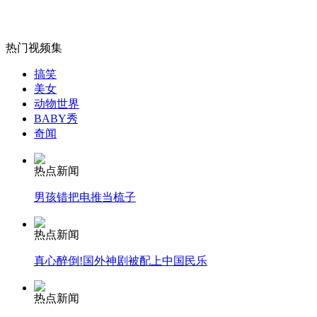
无痛分娩是否安全 医生回应
热门视频集
外交部：反对强权政治霸凌主义
搞笑
美女
外交部：有关国家言论片面不公正
动物世界
BABY秀
奇闻
热点新闻
安徽一实载49人客车翻车
男孩错把电推当梳子
热点新闻
走！跟着总书记去植树
真心醉倒!国外神剧被配上中国民乐
热点新闻
消防员救轻生者
花炮节热闹非凡
减压"枕头大战"