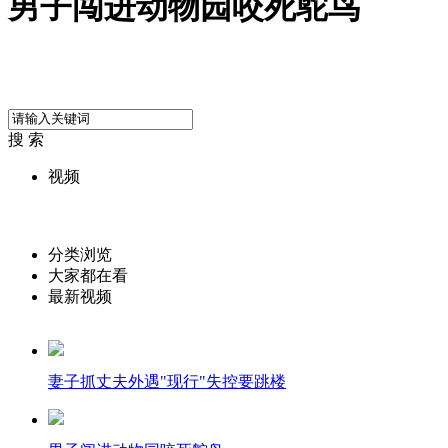
男子闯进动物园咬死鸵鸟
搜 索
视频
分类浏览
大家都在看
最新视频
妻子抓丈夫外遇"现行"失控要跳楼