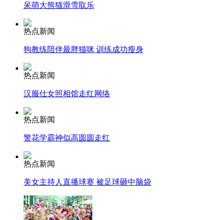
呆萌大熊猫滑雪取乐
热点新闻
纽约上演“枕头大战”
狗教练陪伴最胖猫咪 训练成功瘦身
热点新闻
司机酒驾遇交警 急速倒车逃窜
汉服仕女照相馆走红网络
热点新闻
警花学霸神似高圆圆走红
热点新闻
美女主持人直播球赛 被足球砸中脑袋