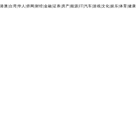
港澳
|
台湾
|
华人
|
侨网
|
财经
|
金融
|
证券
|
房产
|
能源
|
IT
|
汽车
|
游戏
|
文化
|
娱乐
|
体育
|
健康