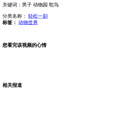
春晚首次压场演出 观众笑点不断
关键词：男子 动物园 鸵鸟
分类名称：
轻松一刻
标签：
动物世界
"房姐"银行:其个人资产与银行无关
您看完该视频的心情
马里重镇贾巴利交战区视频首次曝光
相关报道
山西运城恶犬咬伤多人 警民合力深夜将其击毙
女孩北京地铁殴打老人 痛下狠手拳打脚踢