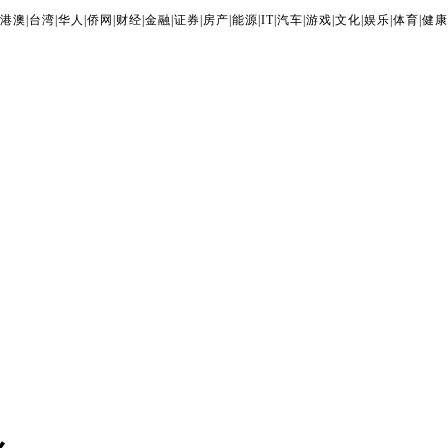
港澳
|
台湾
|
华人
|
侨网
|
财经
|
金融
|
证券
|
房产
|
能源
|
IT
|
汽车
|
游戏
|
文化
|
娱乐
|
体育
|
健康