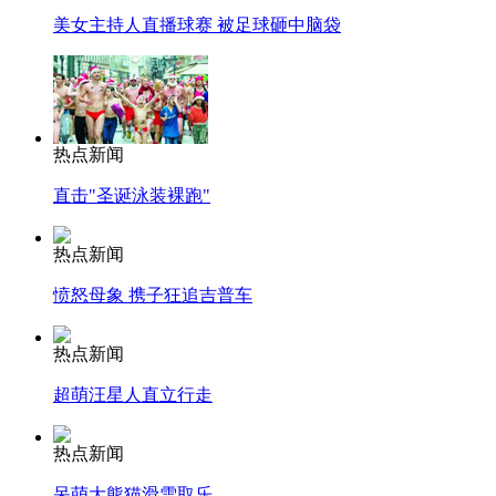
美女主持人直播球赛 被足球砸中脑袋
热点新闻
直击"圣诞泳装裸跑"
热点新闻
愤怒母象 携子狂追吉普车
热点新闻
超萌汪星人直立行走
热点新闻
呆萌大熊猫滑雪取乐