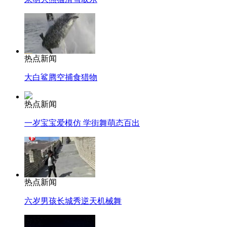
热点新闻
大白鲨腾空捕食猎物
热点新闻
一岁宝宝爱模仿 学街舞萌态百出
热点新闻
六岁男孩长城秀逆天机械舞