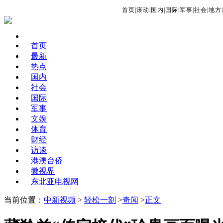
首页
|
滚动
|
国内
|
国际
|
军事
|
社会
|
地方
|
首页
最新
热点
国内
社会
国际
军事
文娱
体育
财经
访谈
港澳台侨
微视界
东北亚电视网
当前位置：
中新视频
>
轻松一刻
>
奇闻
>
正文