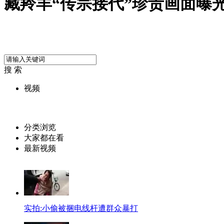
藏羚羊“传宗接代”珍贵画面曝
搜 索
视频
分类浏览
大家都在看
最新视频
实拍:小偷被捆电线杆遭群众暴打