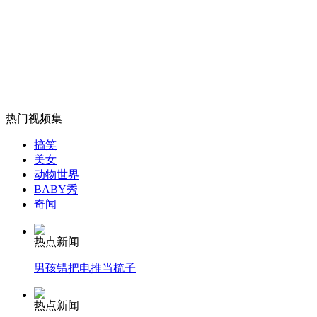
戏曲小童星兄妹二人将同上春晚
山西运城恶犬咬伤多人 警民合力深夜将其击毙
热门视频集
女孩北京地铁殴打老人 痛下狠手拳打脚踢
搞笑
美女
动物世界
无痛分娩是否安全 医生回应
BABY秀
奇闻
外交部：反对强权政治霸凌主义
热点新闻
男孩错把电推当梳子
外交部：有关国家言论片面不公正
热点新闻