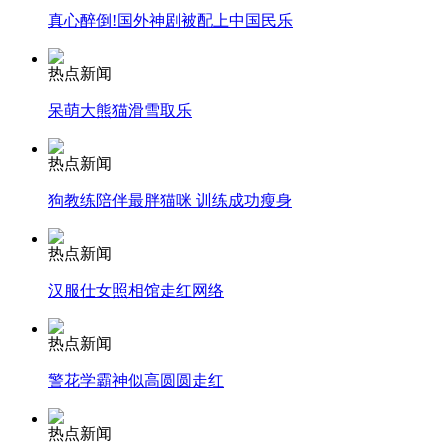
真心醉倒!国外神剧被配上中国民乐
安徽一实载49人客车翻车
热点新闻
呆萌大熊猫滑雪取乐
走！跟着总书记去植树
热点新闻
狗教练陪伴最胖猫咪 训练成功瘦身
消防员救轻生者
花炮节热闹非凡
减压"枕头大战"
热点新闻
汉服仕女照相馆走红网络
纽约上演“枕头大战”
热点新闻
警花学霸神似高圆圆走红
司机酒驾遇交警 急速倒车逃窜
热点新闻