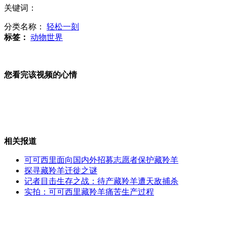
关键词：
重点贫困县村部乔迁大摆筵席
分类名称：
轻松一刻
标签：
动物世界
春运票难买 诞生“拼车”一族
您看完该视频的心情
春运回家人拼车面临法律"囧题"
相关报道
可可西里面向国内外招募志愿者保护藏羚羊
探寻藏羚羊迁徙之谜
医生自割直肠息肉 发微博贴照片
记者目击生存之战：待产藏羚羊遭天敌捕杀
实拍：可可西里藏羚羊痛苦生产过程