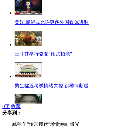
美媒:朝鲜或允许更多外国媒体进驻
土耳其举行骆驼"比武招亲"
男生临近考试情绪失控 跳楼摔断腿
0
顶
收藏
分享到：
台男童偷钱挨罚 遭父母鞭打致死
藏羚羊“传宗接代”珍贵画面曝光