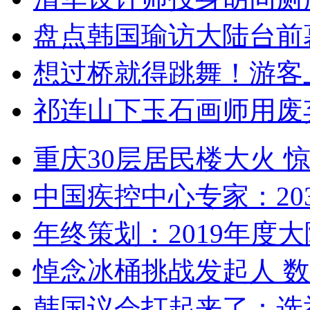
盘点韩国瑜访大陆台前
想过桥就得跳舞！游客
祁连山下玉石画师用废
重庆30层居民楼大火
中国疾控中心专家：203
年终策划：2019年度大陆
悼念冰桶挑战发起人 数百
韩国议会打起来了：选举