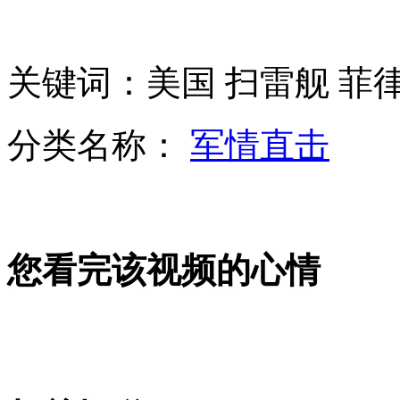
普洱茶盒藏毒品 乘警闻味抓毒贩
关键词：美国 扫雷舰 菲
台湾83%上班族肠道超龄10岁
分类名称：
军情直击
奥地利：维也纳发生轻轨列车相撞事故
您看完该视频的心情
阿总理更新人质事件死亡总数为67人