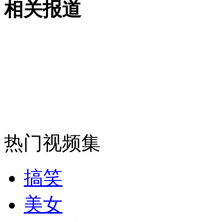
相关报道
撞交警宝马女称因母病重情急肇事
山西运城恶犬咬伤多人 警民合力深夜将其击毙
女孩北京地铁殴打老人 痛下狠手拳打脚踢
无痛分娩是否安全 医生回应
热门视频集
外交部：反对强权政治霸凌主义
搞笑
外交部：有关国家言论片面不公正
美女