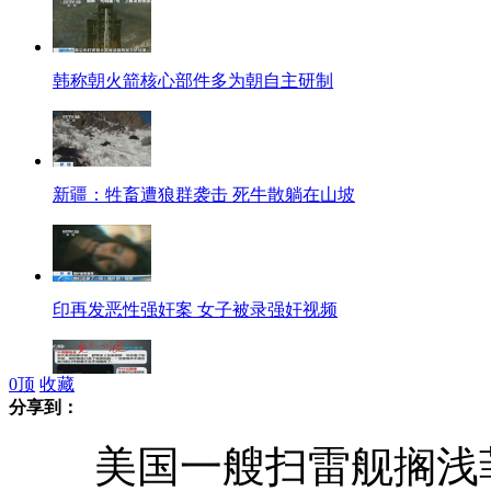
韩称朝火箭核心部件多为朝自主研制
新疆：牲畜遭狼群袭击 死牛散躺在山坡
印再发恶性强奸案 女子被录强奸视频
0
顶
收藏
分享到：
杭州免费腊八粥分发现场变垃圾场
美国一艘扫雷舰搁浅菲