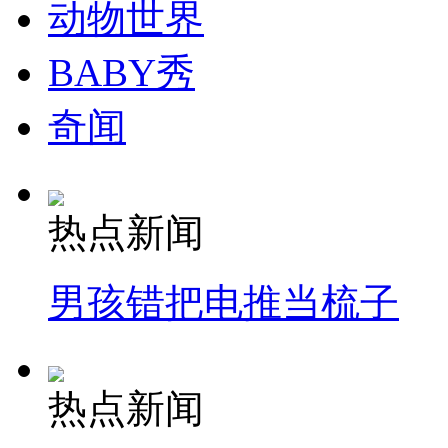
动物世界
安徽一实载49人客车翻车
BABY秀
奇闻
走！跟着总书记去植树
热点新闻
消防员救轻生者
花炮节热闹非凡
减压"枕头大战"
男孩错把电推当梳子
纽约上演“枕头大战”
热点新闻
司机酒驾遇交警 急速倒车逃窜