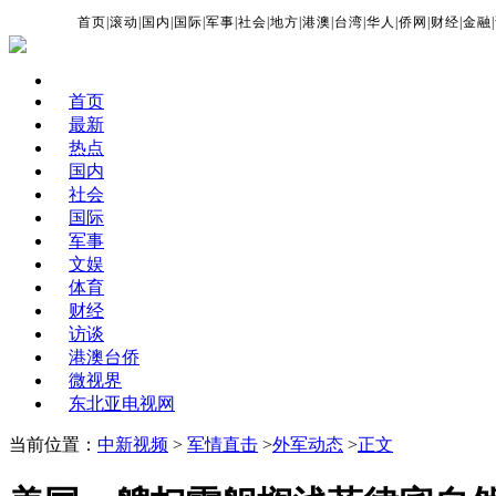
首页
|
滚动
|
国内
|
国际
|
军事
|
社会
|
地方
|
港澳
|
台湾
|
华人
|
侨网
|
财经
|
金融
|
首页
最新
热点
国内
社会
国际
军事
文娱
体育
财经
访谈
港澳台侨
微视界
东北亚电视网
当前位置：
中新视频
>
军情直击
>
外军动态
>
正文