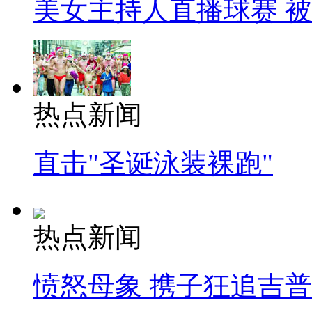
美女主持人直播球赛 
热点新闻
直击"圣诞泳装裸跑"
热点新闻
愤怒母象 携子狂追吉