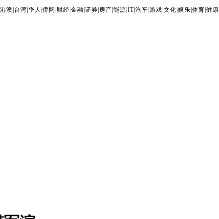
港澳
|
台湾
|
华人
|
侨网
|
财经
|
金融
|
证券
|
房产
|
能源
|
IT
|
汽车
|
游戏
|
文化
|
娱乐
|
体育
|
健康