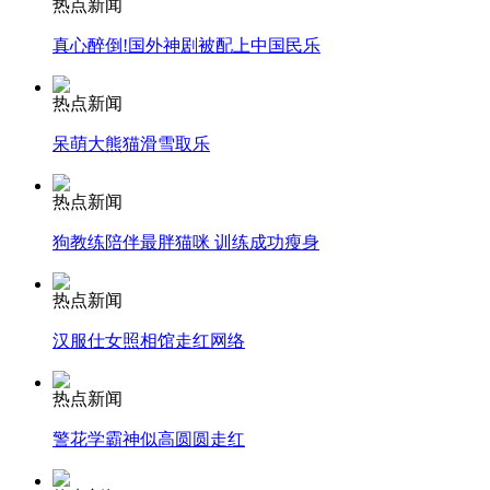
热点新闻
真心醉倒!国外神剧被配上中国民乐
安徽一实载49人客车翻车
热点新闻
呆萌大熊猫滑雪取乐
走！跟着总书记去植树
热点新闻
狗教练陪伴最胖猫咪 训练成功瘦身
消防员救轻生者
花炮节热闹非凡
减压"枕头大战"
热点新闻
汉服仕女照相馆走红网络
纽约上演“枕头大战”
热点新闻
警花学霸神似高圆圆走红
司机酒驾遇交警 急速倒车逃窜