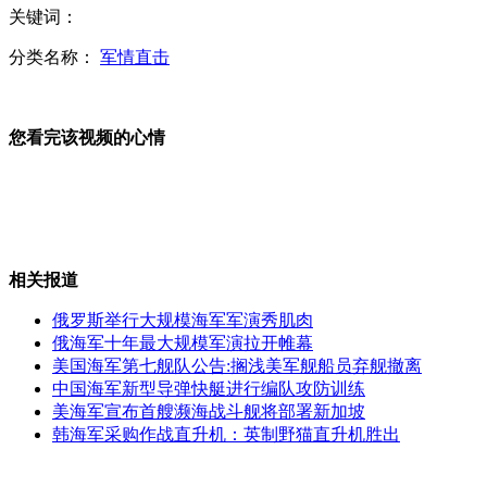
关键词：
杭州免费腊八粥分发现场变垃圾场
分类名称：
军情直击
您看完该视频的心情
普洱茶盒藏毒品 乘警闻味抓毒贩
台湾83%上班族肠道超龄10岁
相关报道
俄罗斯举行大规模海军军演秀肌肉
俄海军十年最大规模军演拉开帷幕
美国海军第七舰队公告:搁浅美军舰船员弃舰撤离
奥地利：维也纳发生轻轨列车相撞事故
中国海军新型导弹快艇进行编队攻防训练
美海军宣布首艘濒海战斗舰将部署新加坡
韩海军采购作战直升机：英制野猫直升机胜出