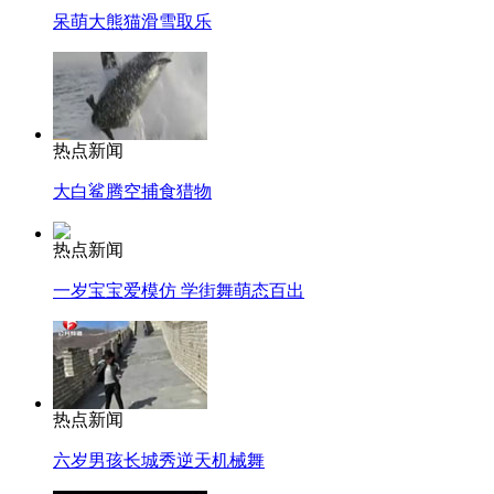
呆萌大熊猫滑雪取乐
热点新闻
大白鲨腾空捕食猎物
热点新闻
一岁宝宝爱模仿 学街舞萌态百出
热点新闻
六岁男孩长城秀逆天机械舞