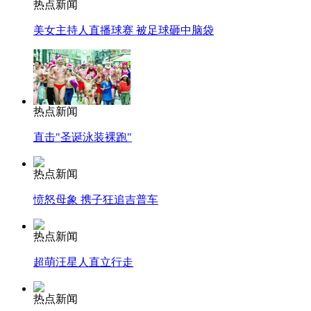
热点新闻
美女主持人直播球赛 被足球砸中脑袋
热点新闻
直击"圣诞泳装裸跑"
热点新闻
愤怒母象 携子狂追吉普车
热点新闻
超萌汪星人直立行走
热点新闻