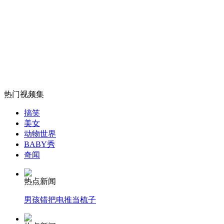
阿总理更新人质事件死亡总数为67人
山西运城恶犬咬伤多人 警民合力深夜将其击毙
女孩北京地铁殴打老人 痛下狠手拳打脚踢
热门视频集
搞笑
美女
无痛分娩是否安全 医生回应
动物世界
BABY秀
奇闻
外交部：反对强权政治霸凌主义
热点新闻
外交部：有关国家言论片面不公正
男孩错把电推当梳子