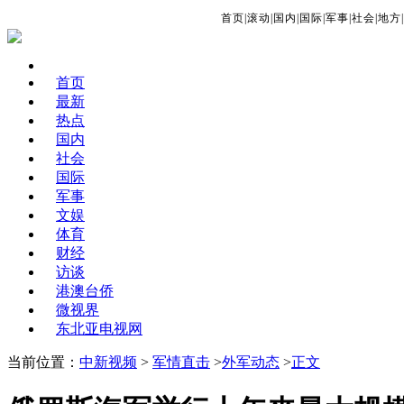
首页
|
滚动
|
国内
|
国际
|
军事
|
社会
|
地方
|
首页
最新
热点
国内
社会
国际
军事
文娱
体育
财经
访谈
港澳台侨
微视界
东北亚电视网
当前位置：
中新视频
>
军情直击
>
外军动态
>
正文