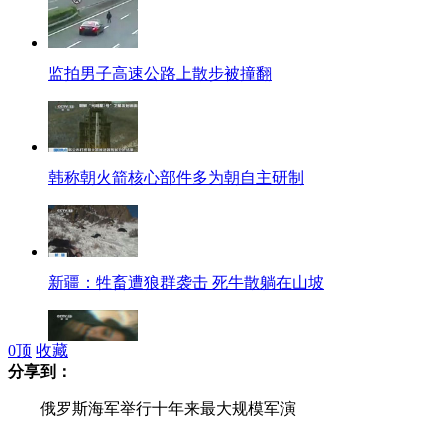
监拍男子高速公路上散步被撞翻
韩称朝火箭核心部件多为朝自主研制
新疆：牲畜遭狼群袭击 死牛散躺在山坡
0
顶
收藏
分享到：
印再发恶性强奸案 女子被录强奸视频
俄罗斯海军举行十年来最大规模军演