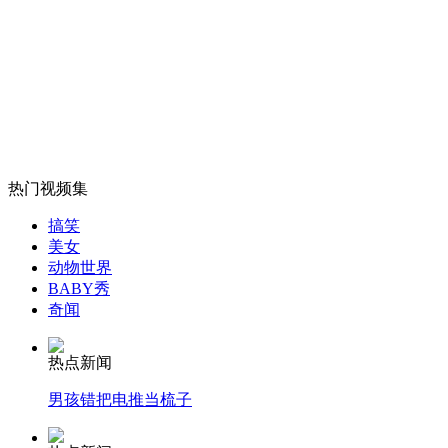
欧洲多国大雪致13人身亡 交通受阻
山西运城恶犬咬伤多人 警民合力深夜将其击毙
女孩北京地铁殴打老人 痛下狠手拳打脚踢
热门视频集
搞笑
美女
无痛分娩是否安全 医生回应
动物世界
BABY秀
奇闻
外交部：反对强权政治霸凌主义
热点新闻
外交部：有关国家言论片面不公正
男孩错把电推当梳子