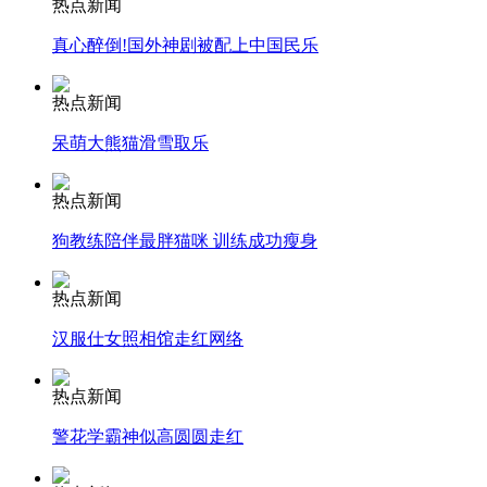
热点新闻
真心醉倒!国外神剧被配上中国民乐
安徽一实载49人客车翻车
热点新闻
呆萌大熊猫滑雪取乐
走！跟着总书记去植树
热点新闻
狗教练陪伴最胖猫咪 训练成功瘦身
消防员救轻生者
花炮节热闹非凡
减压"枕头大战"
热点新闻
汉服仕女照相馆走红网络
纽约上演“枕头大战”
热点新闻
警花学霸神似高圆圆走红
司机酒驾遇交警 急速倒车逃窜