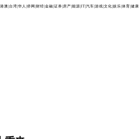
港澳
|
台湾
|
华人
|
侨网
|
财经
|
金融
|
证券
|
房产
|
能源
|
IT
|
汽车
|
游戏
|
文化
|
娱乐
|
体育
|
健康