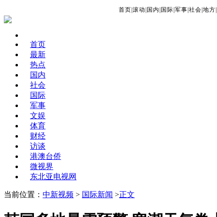
首页
|
滚动
|
国内
|
国际
|
军事
|
社会
|
地方
|
首页
最新
热点
国内
社会
国际
军事
文娱
体育
财经
访谈
港澳台侨
微视界
东北亚电视网
当前位置：
中新视频
>
国际新闻
>
正文