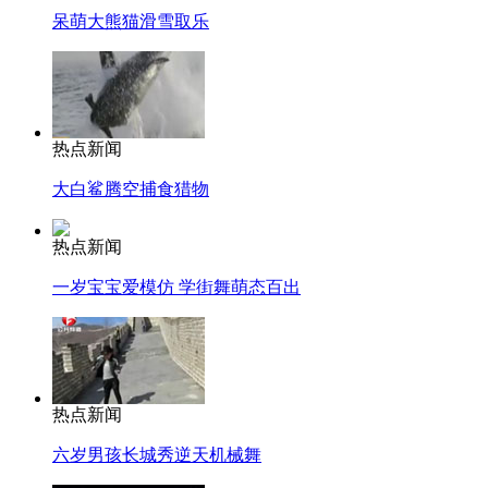
呆萌大熊猫滑雪取乐
热点新闻
大白鲨腾空捕食猎物
热点新闻
一岁宝宝爱模仿 学街舞萌态百出
热点新闻
六岁男孩长城秀逆天机械舞