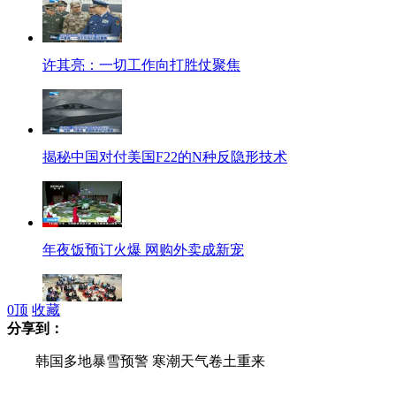
许其亮：一切工作向打胜仗聚焦
揭秘中国对付美国F22的N种反隐形技术
年夜饭预订火爆 网购外卖成新宠
0
顶
收藏
分享到：
贫困县村委乔迁 轿车排队赴宴
韩国多地暴雪预警 寒潮天气卷土重来