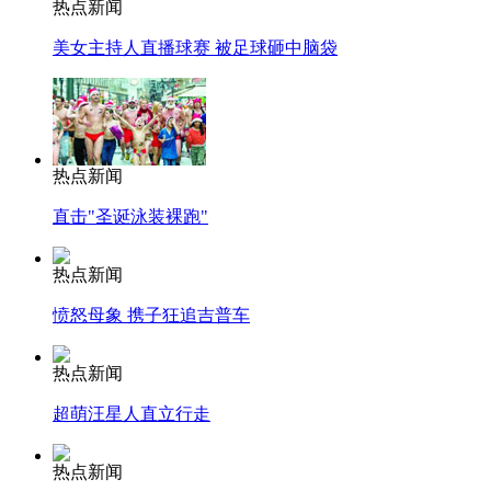
热点新闻
美女主持人直播球赛 被足球砸中脑袋
热点新闻
直击"圣诞泳装裸跑"
热点新闻
愤怒母象 携子狂追吉普车
热点新闻
超萌汪星人直立行走
热点新闻