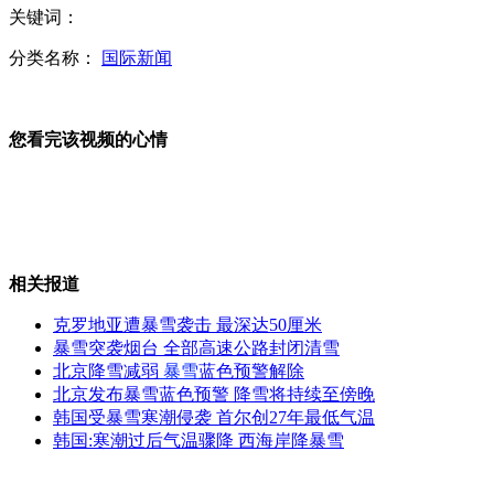
关键词：
中国运20试飞 比伊尔76更大总体性能更强
分类名称：
国际新闻
您看完该视频的心情
092型核潜艇提升中国战略核威慑的地位
日政坛对华政策分化 和平立场"共生党"或成立
相关报道
克罗地亚遭暴雪袭击 最深达50厘米
暴雪突袭烟台 全部高速公路封闭清雪
北京降雪减弱
暴雪
蓝色预警解除
民工称买火车票像中彩票一样难
北京发布暴雪蓝色预警 降雪将持续至傍晚
韩国受暴雪寒潮侵袭 首尔创27年最低气温
韩国:寒潮过后气温骤降 西海岸降暴雪