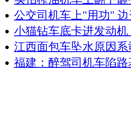
公交司机车上"用功" 
无痛分娩是否安全 医生回应
小猫钻车底卡进发动机
外交部：反对强权政治霸凌主义
江西面包车坠水原因系
外交部：有关国家言论片面不公正
福建：醉驾司机车陷路
安徽一实载49人客车翻车
走！跟着总书记去植树