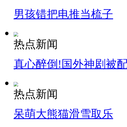
男孩错把电推当梳子
热点新闻
真心醉倒!国外神剧被
热点新闻
呆萌大熊猫滑雪取乐