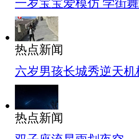
一岁宝宝爱模仿 学街
热点新闻
六岁男孩长城秀逆天机
热点新闻