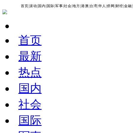
首页
|
滚动
|
国内
|
国际
|
军事
|
社会
|
地方
|
港澳
|
台湾
|
华人
|
侨网
|
财经
|
金融
|
首页
最新
热点
国内
社会
国际