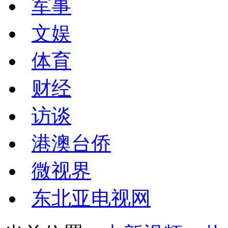
军事
文娱
体育
财经
访谈
港澳台侨
微视界
东北亚电视网