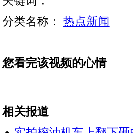
关键词：
分类名称：
热点新闻
实拍:俄罗斯驼鹿冲上公路险丧命
新华社记者暗访公款吃喝被非法扣押
您看完该视频的心情
单位年会公务宴请 浪费成风
山西运城恶犬咬伤多人 警民合力深夜将其击毙
相关报道
实拍榨油机车上翻下砸
女孩北京地铁殴打老人 痛下狠手拳打脚踢