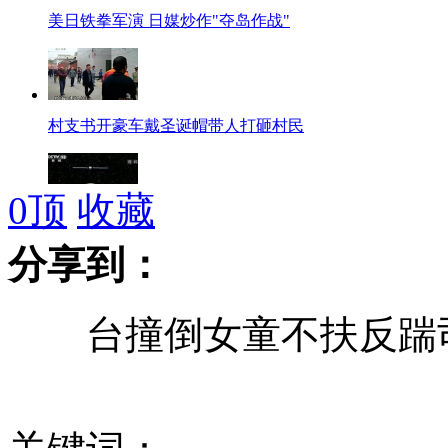
美日铁拳军演 日媒炒作"夺岛作战"
村支书开豪车戴圣诞帽带人打砸村民
0
顶
收藏
美航天企业宣布小行星采矿计划
分享到：
台撞倒女童不扶反踹司
美国"空中之军"夺岛经验丰富
菲律宾正式要求美赔偿受损珊瑚礁