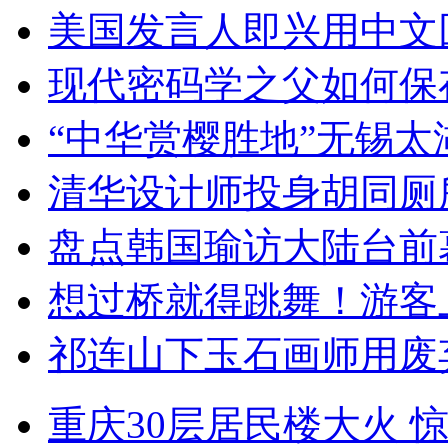
美国发言人即兴用中文
现代密码学之父如何保
“中华赏樱胜地”无锡
清华设计师投身胡同厕
盘点韩国瑜访大陆台前
想过桥就得跳舞！游客
祁连山下玉石画师用废
重庆30层居民楼大火