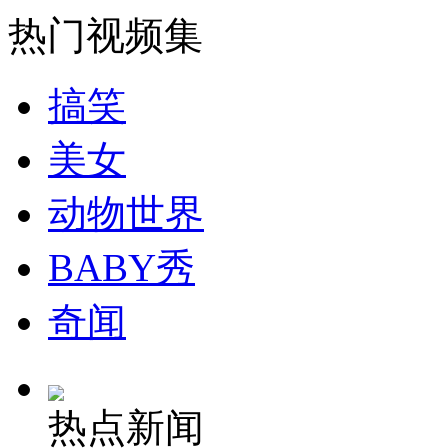
热门视频集
消防员救轻生者
花炮节热闹非凡
减压"枕头大战"
搞笑
美女
纽约上演“枕头大战”
动物世界
司机酒驾遇交警 急速倒车逃窜
BABY秀
奇闻
热点新闻