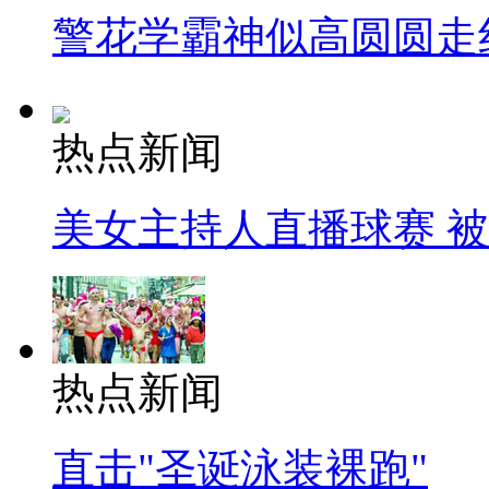
警花学霸神似高圆圆走
热点新闻
美女主持人直播球赛 
热点新闻
直击"圣诞泳装裸跑"