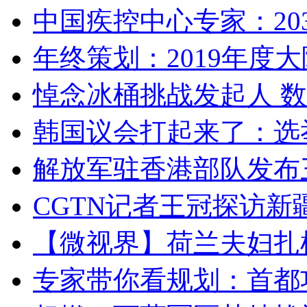
中国疾控中心专家：203
年终策划：2019年度大陆
悼念冰桶挑战发起人 数百
韩国议会打起来了：选举
解放军驻香港部队发布三
CGTN记者王冠探访新疆
【微视界】荷兰夫妇扎根青
专家带你看规划：首都功