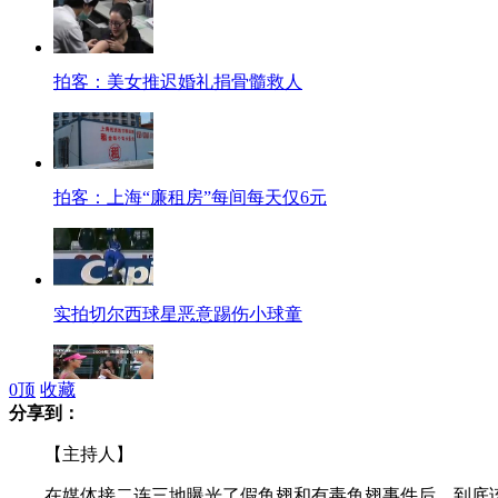
拍客：美女推迟婚礼捐骨髓救人
拍客：上海“廉租房”每间每天仅6元
实拍切尔西球星恶意踢伤小球童
0
顶
收藏
分享到：
李娜与莎娃 13次交手曾5胜8负
【主持人】
在媒体接二连三地曝光了假鱼翅和有毒鱼翅事件后，到底该