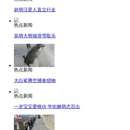
超萌汪星人直立行走
热点新闻
呆萌大熊猫滑雪取乐
热点新闻
大白鲨腾空捕食猎物
热点新闻
一岁宝宝爱模仿 学街舞萌态百出