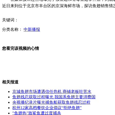
近日来到位于北京市丰台区的京深海鲜市场，探访鱼翅销售情
日媒：安倍将不出席朴槿惠就职典礼
关键词：
分类名称：
中新播报
俄海军将在地中海进行射击演习
您看完该视频的心情
朝鲜称将进行更高水平核试验
相关报道
拍客：老果农2小时内收18张百元假币
京城鱼翅市场遭遇信任危机 商铺老板吐苦水
鱼翅残忍获取过程曝光 我国系鱼翅主要消费国
央视播纪录片曝光捕鱼船获取鱼翅残忍过程
杭州12家高档餐饮企业倡议“拒绝鱼翅”
"鱼翅热"致鲨鱼遭过度捕杀