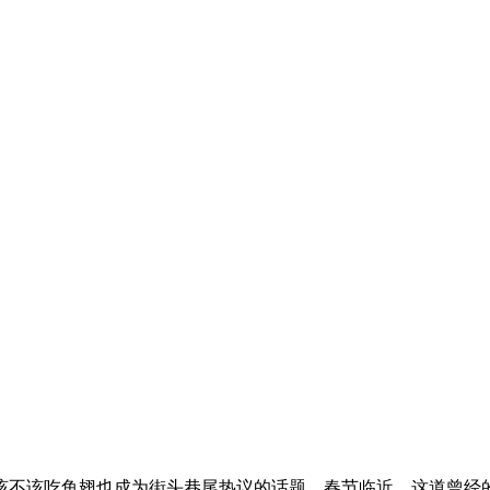
不该吃鱼翅也成为街头巷尾热议的话题。春节临近，这道曾经的