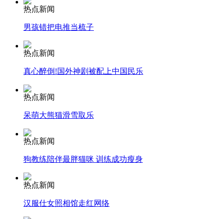
热点新闻
安徽一实载49人客车翻车
男孩错把电推当梳子
热点新闻
真心醉倒!国外神剧被配上中国民乐
走！跟着总书记去植树
热点新闻
消防员救轻生者
花炮节热闹非凡
减压"枕头大战"
呆萌大熊猫滑雪取乐
热点新闻
狗教练陪伴最胖猫咪 训练成功瘦身
纽约上演“枕头大战”
热点新闻
司机酒驾遇交警 急速倒车逃窜
汉服仕女照相馆走红网络