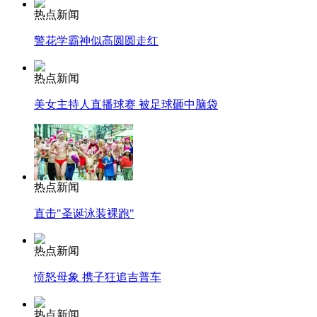
热点新闻
警花学霸神似高圆圆走红
热点新闻
美女主持人直播球赛 被足球砸中脑袋
热点新闻
直击"圣诞泳装裸跑"
热点新闻
愤怒母象 携子狂追吉普车
热点新闻