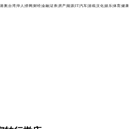
港澳
|
台湾
|
华人
|
侨网
|
财经
|
金融
|
证券
|
房产
|
能源
|
IT
|
汽车
|
游戏
|
文化
|
娱乐
|
体育
|
健康