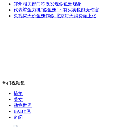
浙江一栋楼房横跨桥上被要求整改
郑州相关部门称没发现假鱼翅现象
代表鲨鱼力挺“假鱼翅”：有买卖也能无伤害
央视揭天价鱼翅作假 北京每天消费额上亿
山西运城恶犬咬伤多人 警民合力深夜将其击毙
女孩北京地铁殴打老人 痛下狠手拳打脚踢
无痛分娩是否安全 医生回应
热门视频集
外交部：反对强权政治霸凌主义
搞笑
美女
动物世界
外交部：有关国家言论片面不公正
BABY秀
奇闻