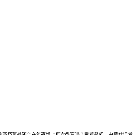
高档菜品还会在年夜饭上再次得宠吗？带着疑问，中新社记者