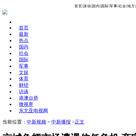
首页
|
滚动
|
国内
|
国际
|
军事
|
社会
|
地方
|
首页
最新
热点
国内
社会
国际
军事
文娱
体育
财经
访谈
港澳台侨
微视界
东北亚电视网
当前位置：
中新视频
>
中新播报
>
正文