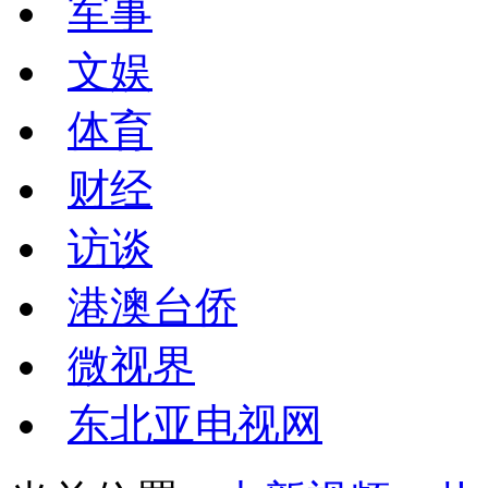
军事
文娱
体育
财经
访谈
港澳台侨
微视界
东北亚电视网