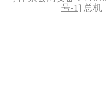
号-1
] 总机：