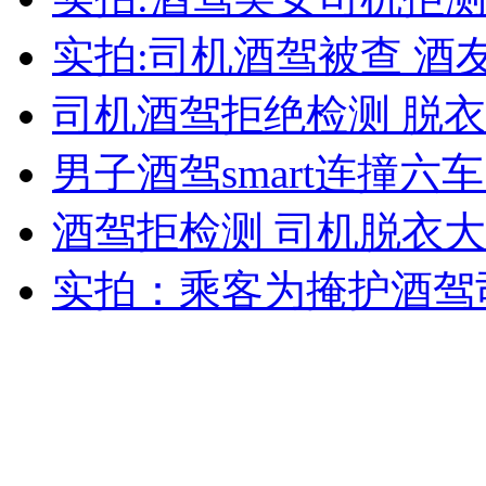
女孩北京地铁殴打老人 痛下狠手拳打脚踢
实拍:司机酒驾被查 酒
司机酒驾拒绝检测 脱
无痛分娩是否安全 医生回应
男子酒驾smart连撞六
外交部：反对强权政治霸凌主义
酒驾拒检测 司机脱衣
外交部：有关国家言论片面不公正
实拍：乘客为掩护酒驾
安徽一实载49人客车翻车