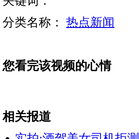
关键词：
分类名称：
热点新闻
日本正式决定修改现行防卫计划大纲
您看完该视频的心情
男子取钱不顺 拿砖头怒砸ATM机
若韩对朝制裁 朝将采取物理性措施
相关报道
山西运城恶犬咬伤多人 警民合力深夜将其击毙
实拍:酒驾美女司机拒