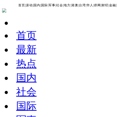
首页
|
滚动
|
国内
|
国际
|
军事
|
社会
|
地方
|
港澳
|
台湾
|
华人
|
侨网
|
财经
|
金融
|
首页
最新
热点
国内
社会
国际