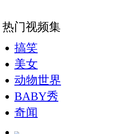
走！跟着总书记去植树
消防员救轻生者
花炮节热闹非凡
减压"枕头大战"
热门视频集
搞笑
纽约上演“枕头大战”
美女
动物世界
司机酒驾遇交警 急速倒车逃窜
BABY秀
奇闻