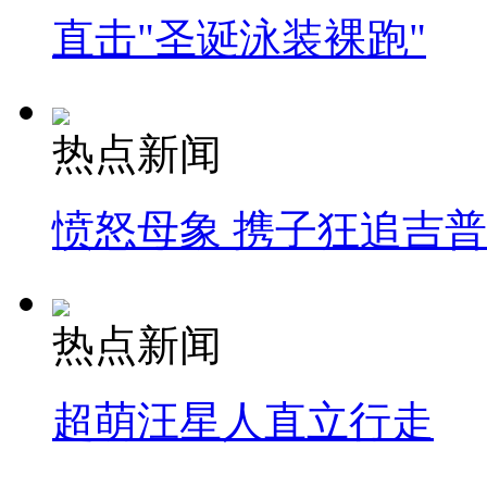
直击"圣诞泳装裸跑"
热点新闻
愤怒母象 携子狂追吉
热点新闻
超萌汪星人直立行走