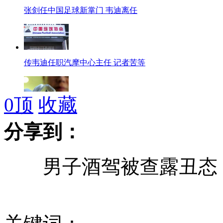
张剑任中国足球新掌门 韦迪离任
传韦迪任职汽摩中心主任 记者苦等
0
顶
收藏
月球陨石每克价格是黄金的30倍
分享到：
男子酒驾被查露丑态 
拍客：直升机搜救海上遇险船员惊心现场
越南设立渔政局欲派公务船南海执法