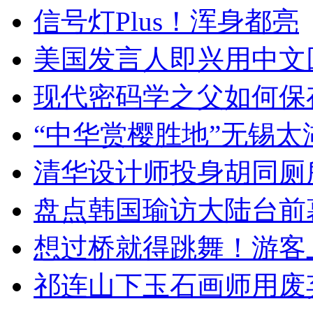
信号灯Plus！浑身都亮
美国发言人即兴用中文
现代密码学之父如何保
“中华赏樱胜地”无锡
清华设计师投身胡同厕
盘点韩国瑜访大陆台前
想过桥就得跳舞！游客
祁连山下玉石画师用废