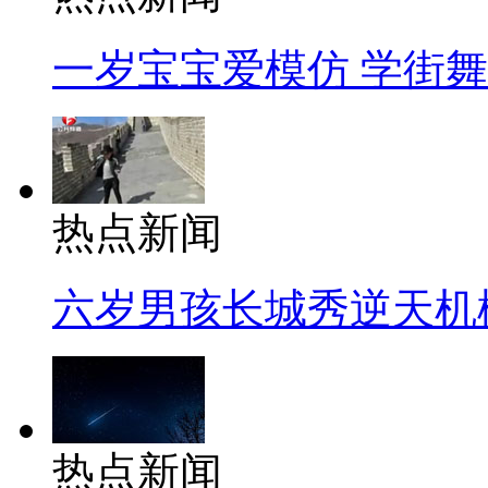
一岁宝宝爱模仿 学街
热点新闻
六岁男孩长城秀逆天机
热点新闻