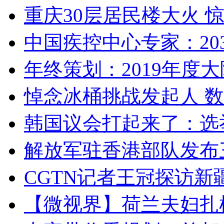
重庆30层居民楼大火
中国疾控中心专家：203
年终策划：2019年度大陆
悼念冰桶挑战发起人 数百
韩国议会打起来了：选举
解放军驻香港部队发布三
CGTN记者王冠探访新疆
【微视界】荷兰夫妇扎根青