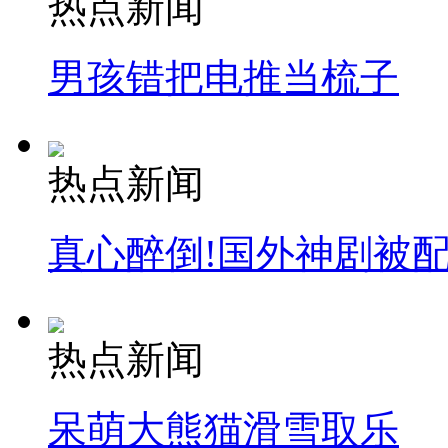
热点新闻
消防员救轻生者
花炮节热闹非凡
减压"枕头大战"
男孩错把电推当梳子
纽约上演“枕头大战”
热点新闻
司机酒驾遇交警 急速倒车逃窜
真心醉倒!国外神剧被
热点新闻
呆萌大熊猫滑雪取乐