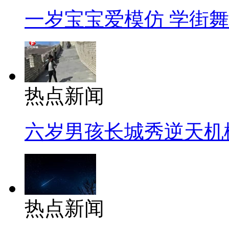
一岁宝宝爱模仿 学街
热点新闻
六岁男孩长城秀逆天机
热点新闻