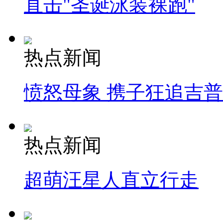
直击"圣诞泳装裸跑"
热点新闻
愤怒母象 携子狂追吉
热点新闻
超萌汪星人直立行走