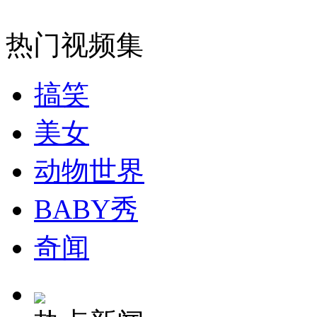
无痛分娩是否安全 医生回应
热门视频集
外交部：反对强权政治霸凌主义
搞笑
美女
外交部：有关国家言论片面不公正
动物世界
BABY秀
安徽一实载49人客车翻车
奇闻
走！跟着总书记去植树