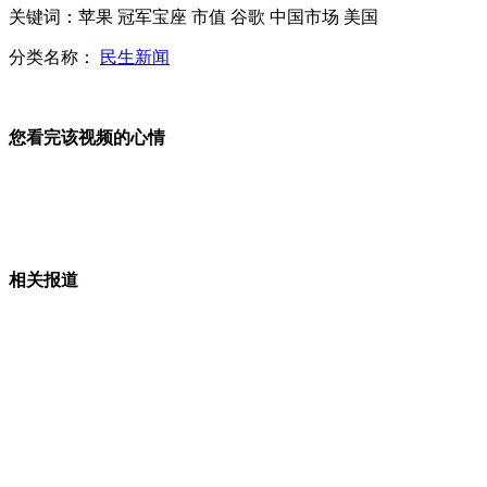
关键词：苹果 冠军宝座 市值 谷歌 中国市场 美国
春运乘车style引导 上海站客运创历年新高
分类名称：
民生新闻
您看完该视频的心情
重庆政协委员共话：2013年我们“缺什么”
南京火车站春运首日客流比平时增加二成
相关报道
山西运城恶犬咬伤多人 警民合力深夜将其击毙
女孩北京地铁殴打老人 痛下狠手拳打脚踢