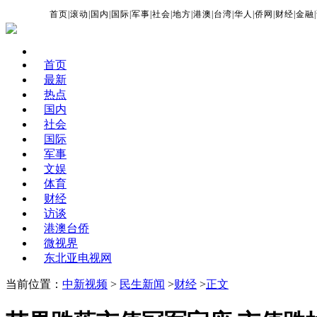
首页
|
滚动
|
国内
|
国际
|
军事
|
社会
|
地方
|
港澳
|
台湾
|
华人
|
侨网
|
财经
|
金融
|
首页
最新
热点
国内
社会
国际
军事
文娱
体育
财经
访谈
港澳台侨
微视界
东北亚电视网
当前位置：
中新视频
>
民生新闻
>
财经
>
正文