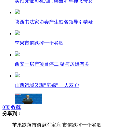
实拍无证司机油门误当刹车撞飞母女
陕西书法家协会产生62名领导引猜疑
苹果市值跌掉一个谷歌
西安一房产项目停工 疑与房姐有关
山西运城又现"房媳" 一人双户
0
顶
收藏
分享到：
厉以宁：收入分配制度改革重点在初次分配
苹果跌落市值冠军宝座 市值跌掉一个谷歌