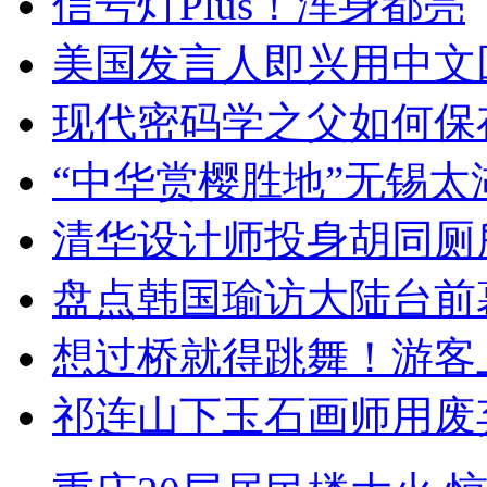
信号灯Plus！浑身都亮
美国发言人即兴用中文
现代密码学之父如何保
“中华赏樱胜地”无锡
清华设计师投身胡同厕
盘点韩国瑜访大陆台前
想过桥就得跳舞！游客
祁连山下玉石画师用废