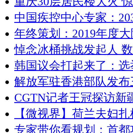
重庆30层居民楼大火
中国疾控中心专家：203
年终策划：2019年度大陆
悼念冰桶挑战发起人 数百
韩国议会打起来了：选举
解放军驻香港部队发布三
CGTN记者王冠探访新疆
【微视界】荷兰夫妇扎根青
专家带你看规划：首都功