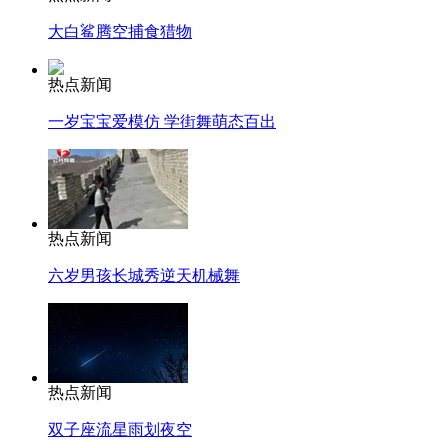
大白鲨腾空捕食猎物
热点新闻
一岁宝宝爱模仿 学街舞萌态百出
热点新闻
六岁男孩长城秀逆天机械舞
热点新闻
双子座流星雨划夜空