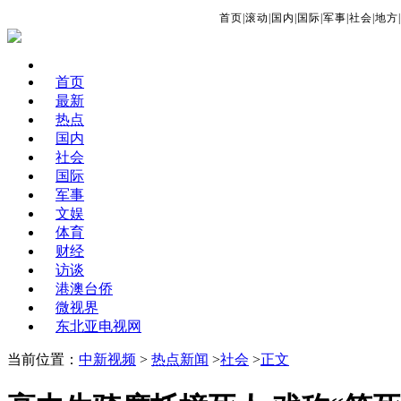
首页
|
滚动
|
国内
|
国际
|
军事
|
社会
|
地方
|
首页
最新
热点
国内
社会
国际
军事
文娱
体育
财经
访谈
港澳台侨
微视界
东北亚电视网
当前位置：
中新视频
>
热点新闻
>
社会
>
正文