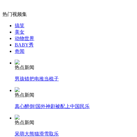
女孩北京地铁殴打老人 痛下狠手拳打脚踢
热门视频集
搞笑
美女
无痛分娩是否安全 医生回应
动物世界
BABY秀
奇闻
外交部：反对强权政治霸凌主义
热点新闻
外交部：有关国家言论片面不公正
男孩错把电推当梳子
热点新闻
真心醉倒!国外神剧被配上中国民乐
安徽一实载49人客车翻车
热点新闻
呆萌大熊猫滑雪取乐