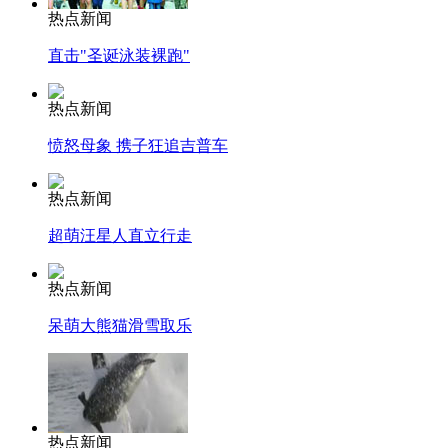
热点新闻
直击"圣诞泳装裸跑"
热点新闻
愤怒母象 携子狂追吉普车
热点新闻
超萌汪星人直立行走
热点新闻
呆萌大熊猫滑雪取乐
热点新闻