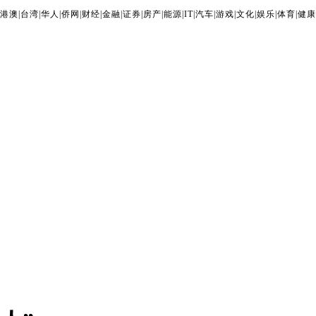
港澳
|
台湾
|
华人
|
侨网
|
财经
|
金融
|
证券
|
房产
|
能源
|
IT
|
汽车
|
游戏
|
文化
|
娱乐
|
体育
|
健康