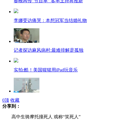
春晚再传"节目单" 客串主持将推新
李娜受访痛哭：本想冠军当结婚礼物
记者探访麻风病村:最难排解是孤独
实拍:酷！美国猩猩用iPad玩音乐
日将发射间谍卫星或为监视朝鲜
0
顶
收藏
分享到：
高中生骑摩托撞死人 戏称“笑死人”