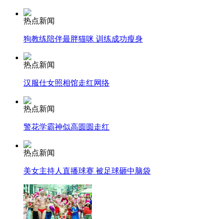
走！跟着总书记去植树
热点新闻
狗教练陪伴最胖猫咪 训练成功瘦身
消防员救轻生者
花炮节热闹非凡
减压"枕头大战"
热点新闻
汉服仕女照相馆走红网络
纽约上演“枕头大战”
热点新闻
警花学霸神似高圆圆走红
司机酒驾遇交警 急速倒车逃窜
热点新闻
美女主持人直播球赛 被足球砸中脑袋