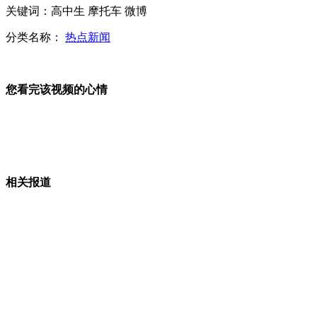
金正恩强调:将捍卫民族尊严和国家自主权
关键词：高中生 摩托车 微博
分类名称：
热点新闻
日研究称绿茶加伟哥能抑制癌症
您看完该视频的心情
公路水路春运首日预计运送7806万人次
相关报道
记者调查春运买票难在哪?
山西运城恶犬咬伤多人 警民合力深夜将其击毙