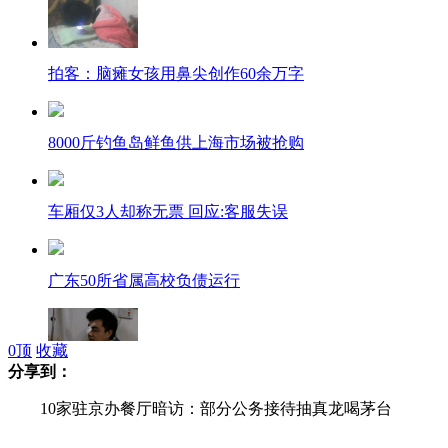
拍客：脑瘫女孩用鼻尖创作60余万字
8000斤钓鱼岛鲜鱼供上海市场被抢购
车厢仅3人却称无票 回应:客服失误
广东50所省属高校负债运行
0
顶
收藏
分享到：
拍客：深圳90后协管员勇斗劫匪被刺3刀
10家驻京办餐厅暗访：部分公务接待抽真龙喝茅台