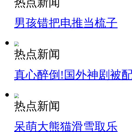
热点新闻
男孩错把电推当梳子
纽约上演“枕头大战”
司机酒驾遇交警 急速倒车逃窜
热点新闻
真心醉倒!国外神剧被
热点新闻
呆萌大熊猫滑雪取乐