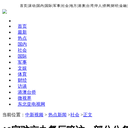
首页
|
滚动
|
国内
|
国际
|
军事
|
社会
|
地方
|
港澳
|
台湾
|
华人
|
侨网
|
财经
|
金融
|
首页
最新
热点
国内
社会
国际
军事
文娱
体育
财经
访谈
港澳台侨
微视界
东北亚电视网
当前位置：
中新视频
>
热点新闻
>
社会
>
正文