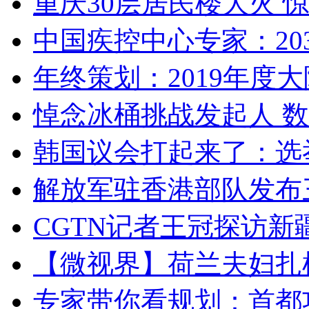
重庆30层居民楼大火
中国疾控中心专家：203
年终策划：2019年度大陆
悼念冰桶挑战发起人 数百
韩国议会打起来了：选举
解放军驻香港部队发布三
CGTN记者王冠探访新疆
【微视界】荷兰夫妇扎根青
专家带你看规划：首都功