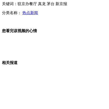
陈光标率40名员工吃酒店剩饭剩菜
关键词：驻京办餐厅 真龙 茅台 新京报
分类名称：
热点新闻
专家称40岁前戒烟或可多活9年
您看完该视频的心情
80公斤胖妞获英国小姐亚军
深圳"坟墓哥"花千万建个人祠堂
相关报道
山西运城恶犬咬伤多人 警民合力深夜将其击毙
女孩北京地铁殴打老人 痛下狠手拳打脚踢