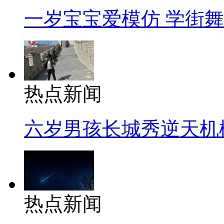
一岁宝宝爱模仿 学街
热点新闻
六岁男孩长城秀逆天机
热点新闻