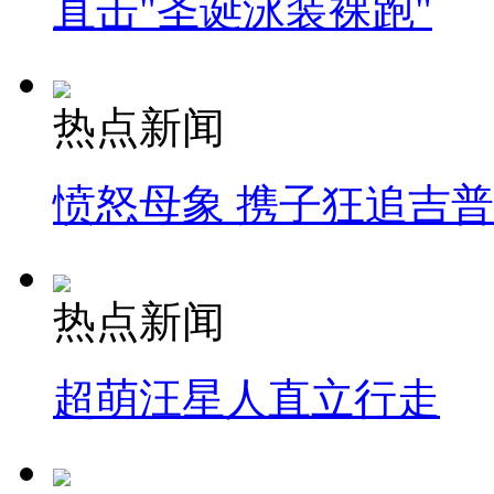
直击"圣诞泳装裸跑"
热点新闻
愤怒母象 携子狂追吉
热点新闻
超萌汪星人直立行走