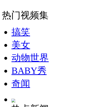
无痛分娩是否安全 医生回应
热门视频集
外交部：反对强权政治霸凌主义
搞笑
外交部：有关国家言论片面不公正
美女
动物世界
安徽一实载49人客车翻车
BABY秀
奇闻
走！跟着总书记去植树
消防员救轻生者
花炮节热闹非凡
减压"枕头大战"