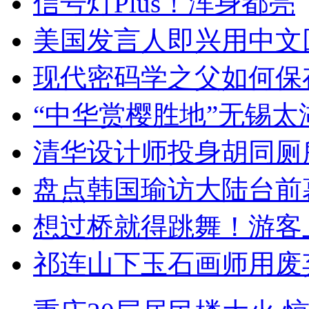
信号灯Plus！浑身都亮
美国发言人即兴用中文
现代密码学之父如何保
“中华赏樱胜地”无锡
清华设计师投身胡同厕
盘点韩国瑜访大陆台前
想过桥就得跳舞！游客
祁连山下玉石画师用废