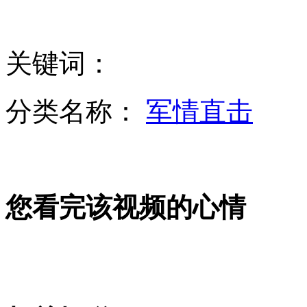
拍客：300斤公猪“越狱”逃跑掉阴沟
关键词：
"好声音"炮轰"我是歌手":表演成分重
分类名称：
军情直击
罚学生集体下跪老师请求原谅
网传好坏零食一览表 专家称很靠谱
您看完该视频的心情
洪灾致南非上万条鳄鱼“大逃亡”
山西运城恶犬咬伤多人 警民合力深夜将其击毙