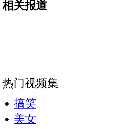
相关报道
女孩北京地铁殴打老人 痛下狠手拳打脚踢
无痛分娩是否安全 医生回应
外交部：反对强权政治霸凌主义
热门视频集
外交部：有关国家言论片面不公正
搞笑
安徽一实载49人客车翻车
美女