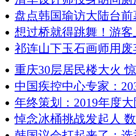
盘点韩国瑜访大陆台前
想过桥就得跳舞！游客
祁连山下玉石画师用废
重庆30层居民楼大火
中国疾控中心专家：203
年终策划：2019年度大陆
悼念冰桶挑战发起人 数百
韩国议会打起来了：选举