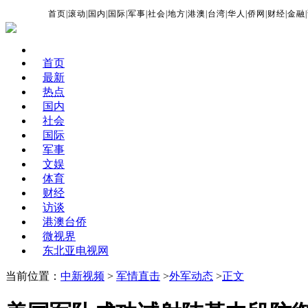
首页
|
滚动
|
国内
|
国际
|
军事
|
社会
|
地方
|
港澳
|
台湾
|
华人
|
侨网
|
财经
|
金融
|
首页
最新
热点
国内
社会
国际
军事
文娱
体育
财经
访谈
港澳台侨
微视界
东北亚电视网
当前位置：
中新视频
>
军情直击
>
外军动态
>
正文