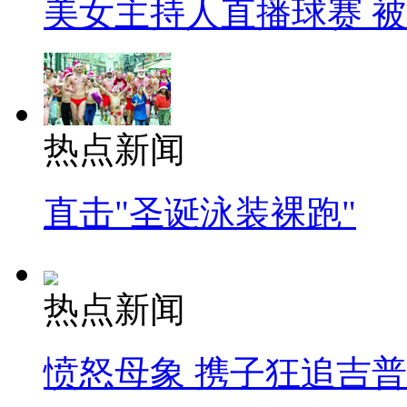
美女主持人直播球赛 
热点新闻
直击"圣诞泳装裸跑"
热点新闻
愤怒母象 携子狂追吉