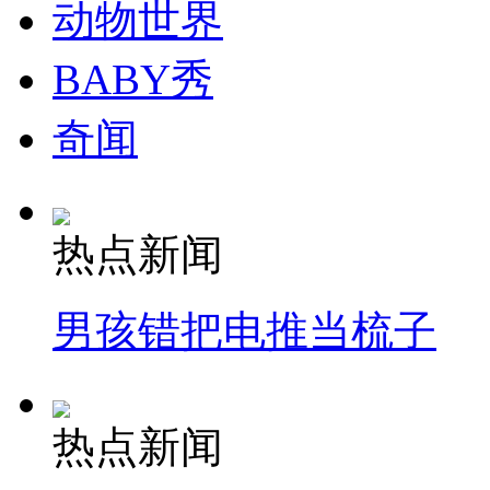
动物世界
走！跟着总书记去植树
BABY秀
奇闻
消防员救轻生者
花炮节热闹非凡
减压"枕头大战"
热点新闻
纽约上演“枕头大战”
男孩错把电推当梳子
司机酒驾遇交警 急速倒车逃窜
热点新闻