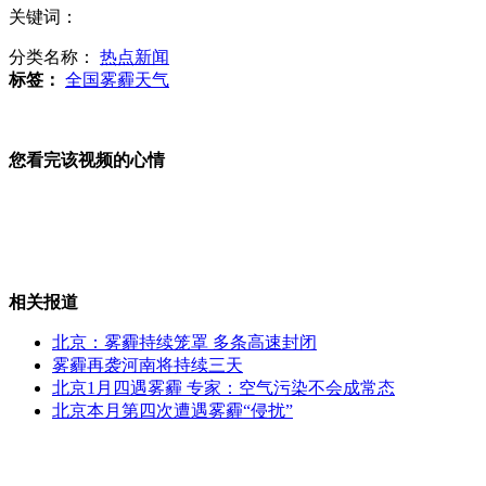
实拍记者暗访黑站 点明抢客拉私活
关键词：
分类名称：
热点新闻
标签：
全国雾霾天气
春晚正式彩排 各路"语言大腕"到场
您看完该视频的心情
脖子拴绳牵手里 妈妈闹市遛孩子
相关报道
北京：雾霾持续笼罩 多条高速封闭
吃面帝萌相走红 母亲调教自己动手
雾霾再袭河南将持续三天
北京1月四遇雾霾 专家：空气污染不会成常态
北京本月第四次遭遇雾霾“侵扰”
上海金山1.3级小地震 居民称有感觉