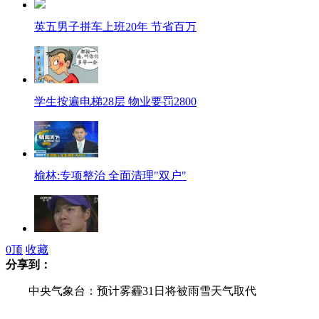
英五男子拼车上班20年 节省百万
学生按遍电梯28层 物业要罚2800
榆林:专项整治 全面清理"双户"
0
顶
收藏
李娜WTA世界排名重返前五
分享到：
中央气象台：预计雾霾31日将被雨雪天气取代