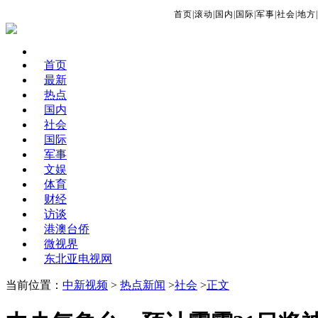
首页
|
滚动
|
国内
|
国际
|
军事
|
社会
|
地方
|
首页
最新
热点
国内
社会
国际
军事
文娱
体育
财经
访谈
港澳台侨
微视界
东北亚电视网
当前位置：
中新视频
>
热点新闻
>
社会
>
正文