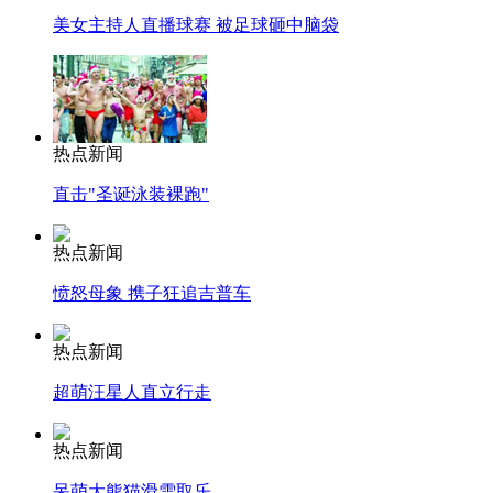
美女主持人直播球赛 被足球砸中脑袋
热点新闻
直击"圣诞泳装裸跑"
热点新闻
愤怒母象 携子狂追吉普车
热点新闻
超萌汪星人直立行走
热点新闻
呆萌大熊猫滑雪取乐