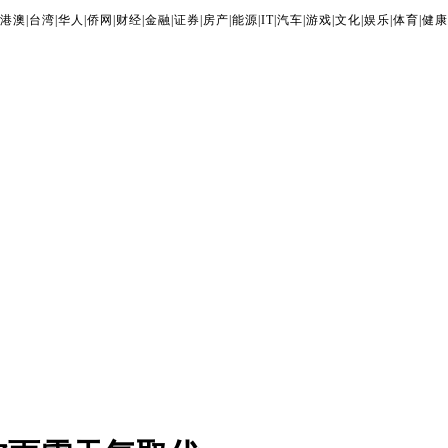
港澳
|
台湾
|
华人
|
侨网
|
财经
|
金融
|
证券
|
房产
|
能源
|
IT
|
汽车
|
游戏
|
文化
|
娱乐
|
体育
|
健康