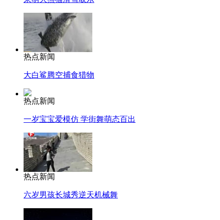
热点新闻
大白鲨腾空捕食猎物
热点新闻
一岁宝宝爱模仿 学街舞萌态百出
热点新闻
六岁男孩长城秀逆天机械舞