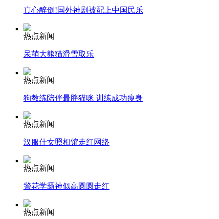
真心醉倒!国外神剧被配上中国民乐
热点新闻
走！跟着总书记去植树
呆萌大熊猫滑雪取乐
消防员救轻生者
花炮节热闹非凡
减压"枕头大战"
热点新闻
狗教练陪伴最胖猫咪 训练成功瘦身
热点新闻
纽约上演“枕头大战”
汉服仕女照相馆走红网络
司机酒驾遇交警 急速倒车逃窜
热点新闻
警花学霸神似高圆圆走红
热点新闻