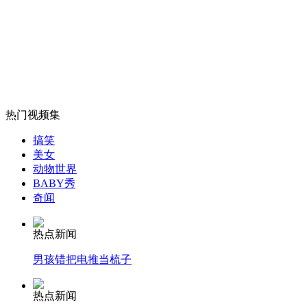
山西运城恶犬咬伤多人 警民合力深夜将其击毙
女孩北京地铁殴打老人 痛下狠手拳打脚踢
热门视频集
无痛分娩是否安全 医生回应
搞笑
美女
动物世界
外交部：反对强权政治霸凌主义
BABY秀
奇闻
外交部：有关国家言论片面不公正
热点新闻
男孩错把电推当梳子
安徽一实载49人客车翻车
热点新闻