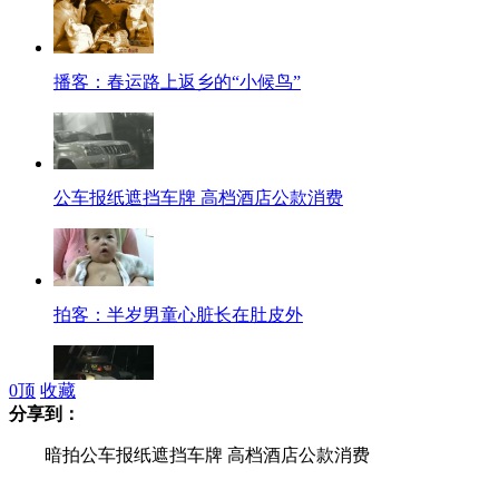
播客：春运路上返乡的“小候鸟”
公车报纸遮挡车牌 高档酒店公款消费
拍客：半岁男童心脏长在肚皮外
0
顶
收藏
分享到：
一客机阿拉木图坠毁 21人全部遇难
暗拍公车报纸遮挡车牌 高档酒店公款消费