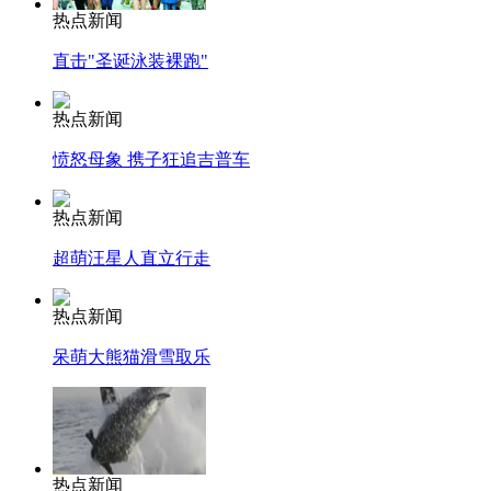
热点新闻
直击"圣诞泳装裸跑"
热点新闻
愤怒母象 携子狂追吉普车
热点新闻
超萌汪星人直立行走
热点新闻
呆萌大熊猫滑雪取乐
热点新闻