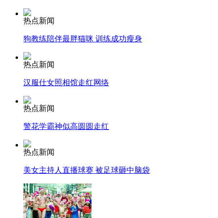
热点新闻
安徽一实载49人客车翻车
狗教练陪伴最胖猫咪 训练成功瘦身
热点新闻
走！跟着总书记去植树
汉服仕女照相馆走红网络
热点新闻
消防员救轻生者
花炮节热闹非凡
减压"枕头大战"
警花学霸神似高圆圆走红
热点新闻
纽约上演“枕头大战”
美女主持人直播球赛 被足球砸中脑袋
司机酒驾遇交警 急速倒车逃窜