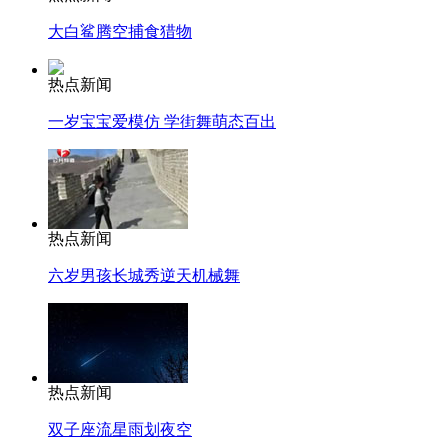
大白鲨腾空捕食猎物
热点新闻
一岁宝宝爱模仿 学街舞萌态百出
热点新闻
六岁男孩长城秀逆天机械舞
热点新闻
双子座流星雨划夜空