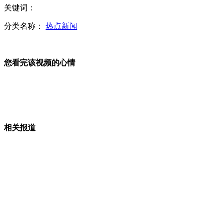
关键词：
中央气象台继续发布霾黄色预警
分类名称：
热点新闻
您看完该视频的心情
习近平与天安门卫兵视频通话
探访苏联最大地下军事基地
相关报道
实拍俄自由民主党主席被扔酸菜叶