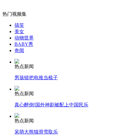
群鸟空中队形千变万化如电脑特技
热门视频集
山西运城恶犬咬伤多人 警民合力深夜将其击毙
搞笑
美女
动物世界
BABY秀
奇闻
女孩北京地铁殴打老人 痛下狠手拳打脚踢
热点新闻
无痛分娩是否安全 医生回应
男孩错把电推当梳子
热点新闻
外交部：反对强权政治霸凌主义
真心醉倒!国外神剧被配上中国民乐
外交部：有关国家言论片面不公正
热点新闻
呆萌大熊猫滑雪取乐