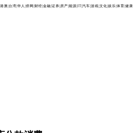
港澳
|
台湾
|
华人
|
侨网
|
财经
|
金融
|
证券
|
房产
|
能源
|
IT
|
汽车
|
游戏
|
文化
|
娱乐
|
体育
|
健康