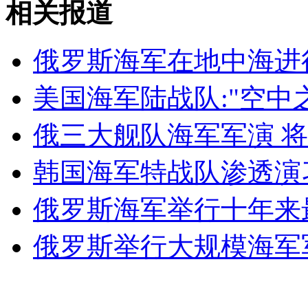
相关报道
山西运城恶犬咬伤多人 警民合力深夜将其击毙
俄罗斯海军在地中海进
女孩北京地铁殴打老人 痛下狠手拳打脚踢
美国海军陆战队:"空中
无痛分娩是否安全 医生回应
俄三大舰队海军军演 将
韩国海军特战队渗透演
外交部：反对强权政治霸凌主义
俄罗斯海军举行十年来
外交部：有关国家言论片面不公正
俄罗斯举行大规模海军
安徽一实载49人客车翻车