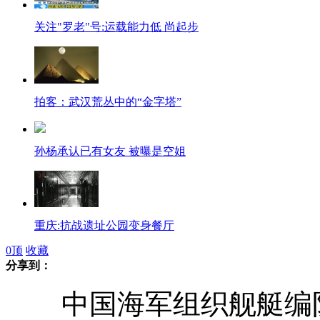
关注"罗老"号:运载能力低 尚起步
拍客：武汉荒丛中的“金字塔”
孙杨承认已有女友 被曝是空姐
重庆:抗战遗址公园变身餐厅
0
顶
收藏
分享到：
中国海军组织舰艇编
骨髓捐献者最后反悔 好心者急救