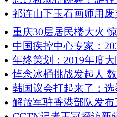
祁连山下玉石画师用废
重庆30层居民楼大火
中国疾控中心专家：203
年终策划：2019年度大陆
悼念冰桶挑战发起人 数百
韩国议会打起来了：选举
解放军驻香港部队发布三
CGTN记者王冠探访新疆