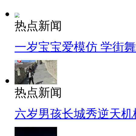
热点新闻
一岁宝宝爱模仿 学街
热点新闻
六岁男孩长城秀逆天机