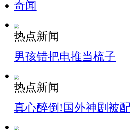
奇闻
热点新闻
男孩错把电推当梳子
热点新闻
真心醉倒!国外神剧被