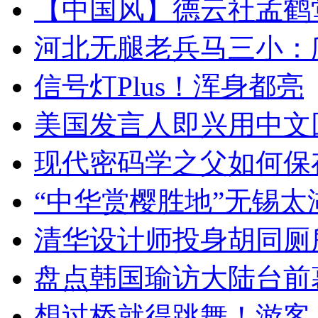
【中国风】德云社孟鹤
河北无腿老兵马三小：爬
信号灯Plus！浑身都亮
美国发言人即兴用中文
现代密码学之父如何保
“中华赏樱胜地”无锡
清华设计师投身胡同厕
盘点韩国瑜访大陆台前
想过桥就得跳舞！游客