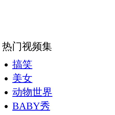
走！跟着总书记去植树
消防员救轻生者
花炮节热闹非凡
减压"枕头大战"
热门视频集
搞笑
纽约上演“枕头大战”
美女
司机酒驾遇交警 急速倒车逃窜
动物世界
BABY秀