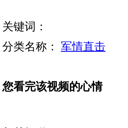
实拍:俄自由民主党主席遭扔酸菜叶
关键词：
分类名称：
军情直击
实拍椋鸟迁徙 变换造型如电脑特技
拍客：乡村牛人用头劈开砖头
您看完该视频的心情
上千证据指控英军在伊系统性虐囚