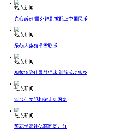
消防员救轻生者
花炮节热闹非凡
减压"枕头大战"
热点新闻
真心醉倒!国外神剧被配上中国民乐
热点新闻
纽约上演“枕头大战”
呆萌大熊猫滑雪取乐
司机酒驾遇交警 急速倒车逃窜
热点新闻
狗教练陪伴最胖猫咪 训练成功瘦身
热点新闻
汉服仕女照相馆走红网络
热点新闻
警花学霸神似高圆圆走红