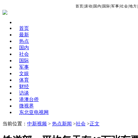
首页
|
滚动
|
国内
|
国际
|
军事
|
社会
|
地方
|
首页
最新
热点
国内
社会
国际
军事
文娱
体育
财经
访谈
港澳台侨
微视界
东北亚电视网
当前位置：
中新视频
>
热点新闻
>
社会
>
正文