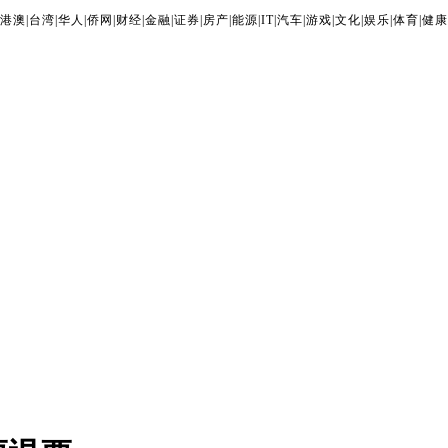
港澳
|
台湾
|
华人
|
侨网
|
财经
|
金融
|
证券
|
房产
|
能源
|
IT
|
汽车
|
游戏
|
文化
|
娱乐
|
体育
|
健康