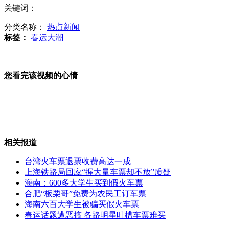
关键词：
新手撞倒电线杆 交警托举电线3小时
分类名称：
热点新闻
标签：
春运大潮
母亲爱泡吧为寻酒友 竟练女儿酒量
您看完该视频的心情
女子吞剪刀需手术 公婆不肯签字
网传年轻妈妈"遛孩子" 当事人澄清
相关报道
台湾火车票退票收费高达一成
山西运城恶犬咬伤多人 警民合力深夜将其击毙
上海铁路局回应“握大量车票却不放”质疑
海南：600多大学生买到假火车票
合肥“板栗哥”免费为农民工订车票
海南六百大学生被骗买假火车票
春运话题遭恶搞 各路明星吐槽车票难买
女孩北京地铁殴打老人 痛下狠手拳打脚踢