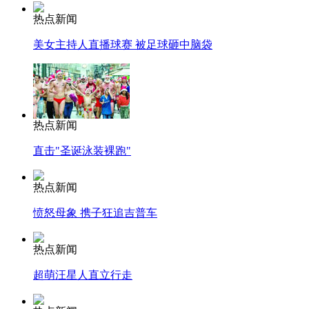
热点新闻
美女主持人直播球赛 被足球砸中脑袋
热点新闻
直击"圣诞泳装裸跑"
热点新闻
愤怒母象 携子狂追吉普车
热点新闻
超萌汪星人直立行走