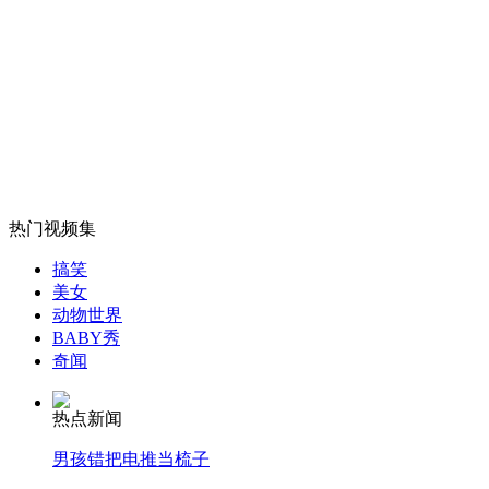
无痛分娩是否安全 医生回应
外交部：反对强权政治霸凌主义
外交部：有关国家言论片面不公正
热门视频集
搞笑
美女
安徽一实载49人客车翻车
动物世界
BABY秀
奇闻
热点新闻
走！跟着总书记去植树
男孩错把电推当梳子