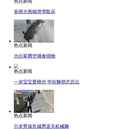
热点新闻
呆萌大熊猫滑雪取乐
热点新闻
大白鲨腾空捕食猎物
热点新闻
一岁宝宝爱模仿 学街舞萌态百出
热点新闻
六岁男孩长城秀逆天机械舞