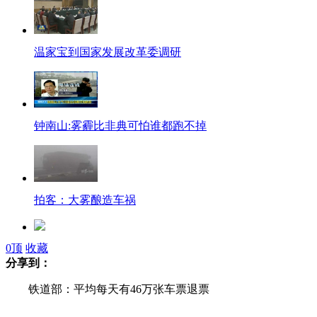
温家宝到国家发展改革委调研
钟南山:雾霾比非典可怕谁都跑不掉
拍客：大雾酿造车祸
0
顶
收藏
南非海豹大逆袭撕食5头鲨鱼
分享到：
铁道部：平均每天有46万张车票退票
快递员将物品放门缝写"门把手"签收