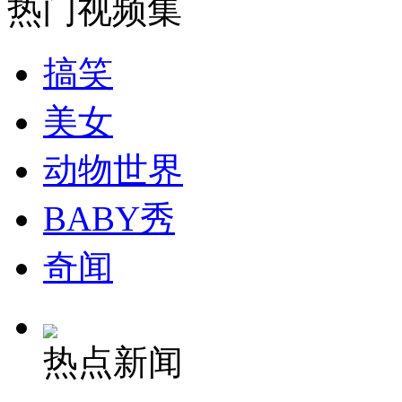
热门视频集
安徽一实载49人客车翻车
搞笑
美女
走！跟着总书记去植树
动物世界
消防员救轻生者
花炮节热闹非凡
减压"枕头大战"
BABY秀
奇闻
纽约上演“枕头大战”
热点新闻
司机酒驾遇交警 急速倒车逃窜