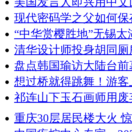
美国发言人即兴用中文
现代密码学之父如何保
“中华赏樱胜地”无锡
清华设计师投身胡同厕
盘点韩国瑜访大陆台前
想过桥就得跳舞！游客
祁连山下玉石画师用废
重庆30层居民楼大火