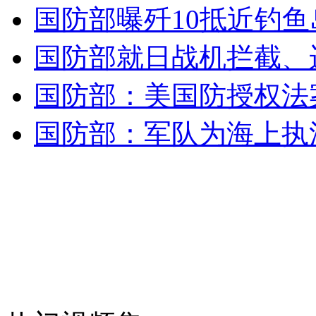
俄媒：俄秘密研制高超音速导弹
国防部曝歼10抵近钓鱼
国防部就日战机拦截、
山西运城恶犬咬伤多人 警民合力深夜将其击毙
国防部：美国防授权法
国防部：军队为海上执
女孩北京地铁殴打老人 痛下狠手拳打脚踢
无痛分娩是否安全 医生回应
外交部：反对强权政治霸凌主义
外交部：有关国家言论片面不公正