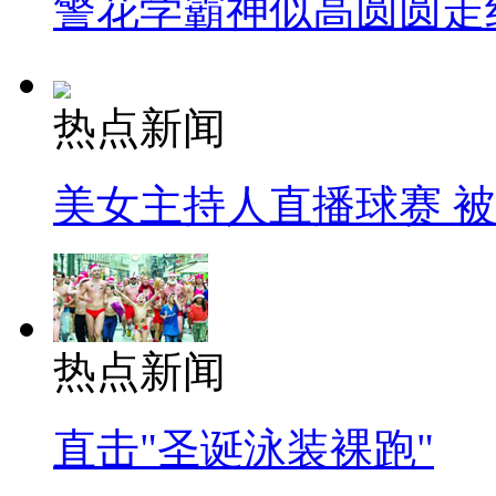
警花学霸神似高圆圆走
热点新闻
美女主持人直播球赛 
热点新闻
直击"圣诞泳装裸跑"