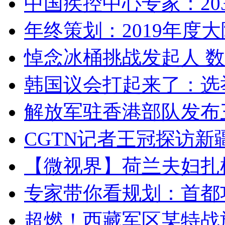
中国疾控中心专家：203
年终策划：2019年度大陆
悼念冰桶挑战发起人 数百
韩国议会打起来了：选举
解放军驻香港部队发布三
CGTN记者王冠探访新疆
【微视界】荷兰夫妇扎根青
专家带你看规划：首都功
超燃！西藏军区某特战