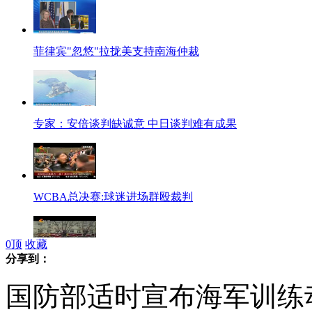
菲律宾"忽悠"拉拢美支持南海仲裁
专家：安倍谈判缺诚意 中日谈判难有成果
WCBA总决赛:球迷进场群殴裁判
0
顶
收藏
分享到：
屋顶融雪超壮观 飞流直下似瀑布
国防部适时宣布海军训练