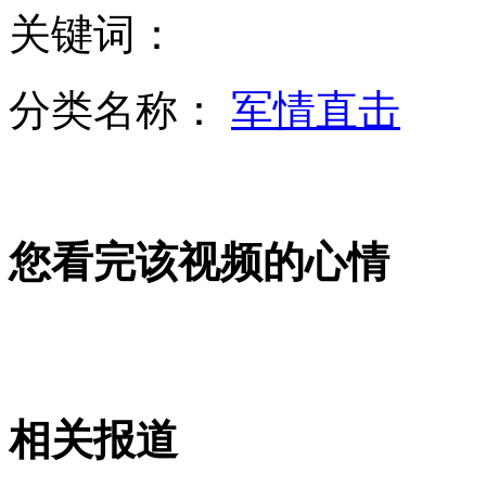
关键词：
劫匪抢劫遭暴打 当场大哭店主安慰
分类名称：
军情直击
实拍燃放烟花惊险一幕:炸弹般爆裂
您看完该视频的心情
播客：火辣性感妹组合热舞
澳洲女子高空跳伞 爆笑表情全纪录
相关报道