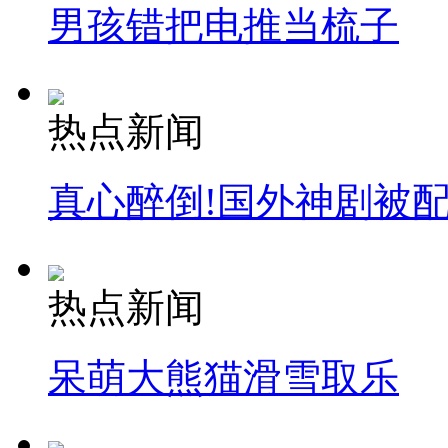
男孩错把电推当梳子
热点新闻
真心醉倒!国外神剧被
热点新闻
呆萌大熊猫滑雪取乐