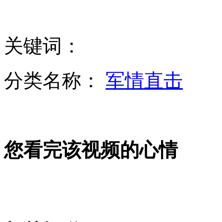
宋晓军：罗老号升空给朝鲜留下道德制高点
关键词：
水均益访村山富市：寄望中日打破坚冰
分类名称：
军情直击
菲律宾60年代末突然宣布发现中已占千年岛屿
您看完该视频的心情
查尔斯夫妇乘坐地铁庆祝开通150年