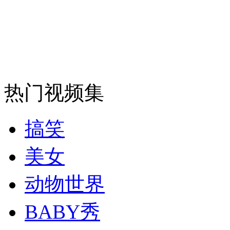
安徽一实载49人客车翻车
走！跟着总书记去植树
热门视频集
消防员救轻生者
花炮节热闹非凡
减压"枕头大战"
搞笑
美女
纽约上演“枕头大战”
动物世界
BABY秀
司机酒驾遇交警 急速倒车逃窜