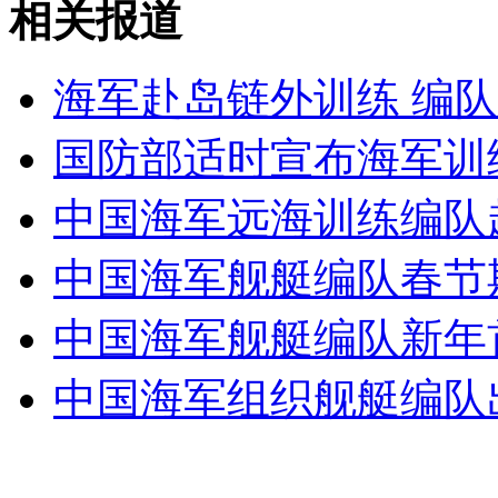
相关报道
拍客：北京“雾霾压城”第5日
海军赴岛链外训练 编
山西运城恶犬咬伤多人 警民合力深夜将其击毙
国防部适时宣布海军训
中国海军远海训练编队
女孩北京地铁殴打老人 痛下狠手拳打脚踢
中国海军舰艇编队春节
无痛分娩是否安全 医生回应
中国海军舰艇编队新年
外交部：反对强权政治霸凌主义
中国海军组织舰艇编队
外交部：有关国家言论片面不公正