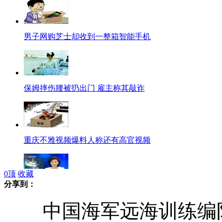
男子网购芝士却收到一整箱智能手机
保姆摔伤腰被扔出门 雇主称其敲诈
重庆不雅视频爆料人称还有高官视频
0
顶
收藏
分享到：
中国海监编队继续钓鱼岛领海巡航
中国海军远海训练编队