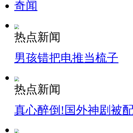
奇闻
热点新闻
男孩错把电推当梳子
热点新闻
真心醉倒!国外神剧被