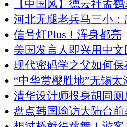
【中国风】德云社孟鹤
河北无腿老兵马三小：爬
信号灯Plus！浑身都亮
美国发言人即兴用中文
现代密码学之父如何保
“中华赏樱胜地”无锡
清华设计师投身胡同厕
盘点韩国瑜访大陆台前
想过桥就得跳舞！游客