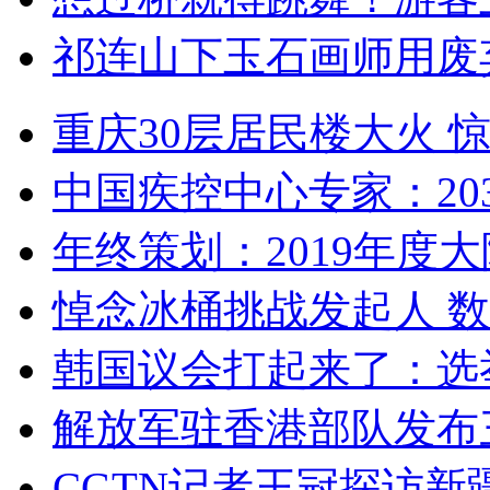
祁连山下玉石画师用废
重庆30层居民楼大火
中国疾控中心专家：203
年终策划：2019年度大陆
悼念冰桶挑战发起人 数百
韩国议会打起来了：选举
解放军驻香港部队发布三
CGTN记者王冠探访新疆