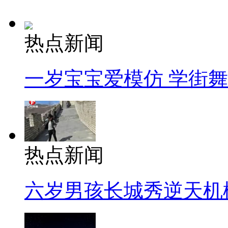
热点新闻
一岁宝宝爱模仿 学街
热点新闻
六岁男孩长城秀逆天机